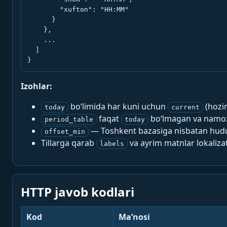
        "xufton": "HH:MM"

      }

    },

    ...

  ]

}
Izohlar:
bo‘limida har kuni uchun
(hozi
today
current
faqat
bo‘lmagan va namoz-
period_table
today
— Toshkent bazasiga nisbatan hududi
offset_min
Tillarga qarab
va ayrim matnlar lokalizat
labels
HTTP javob kodlari
Kod
Ma’nosi