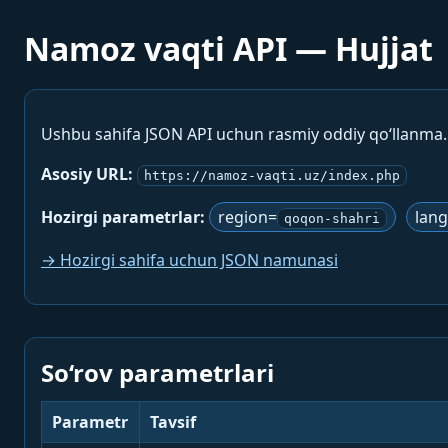
Namoz vaqti API — Hujjat
Ushbu sahifa JSON API uchun rasmiy oddiy qo‘llanma
Asosiy URL:
https://namoz-vaqti.uz/index.php
Hozirgi parametrlar:
region=
lan
qoqon-shahri
→ Hozirgi sahifa uchun JSON namunasi
So‘rov parametrlari
Parametr
Tavsif