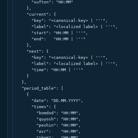
      "xufton": "HH:MM"

    },

    "current": {

      "key": "<canonical-key> | '''",

      "label": "<localized label> | '''",

      "start": "HH:MM | '''",

      "end":   "HH:MM | '''"

    },

    "next": {

      "key": "<canonical-key> | '''",

      "label": "<localized label> | '''",

      "time": "HH:MM | '''"

    }

  },

  "period_table": [

    {

      "date": "DD.MM.YYYY",

      "times": {

        "bomdod": "HH:MM",

        "quyosh": "HH:MM",

        "peshin": "HH:MM",

        "asr":    "HH:MM",

        "shom":   "HH:MM",
