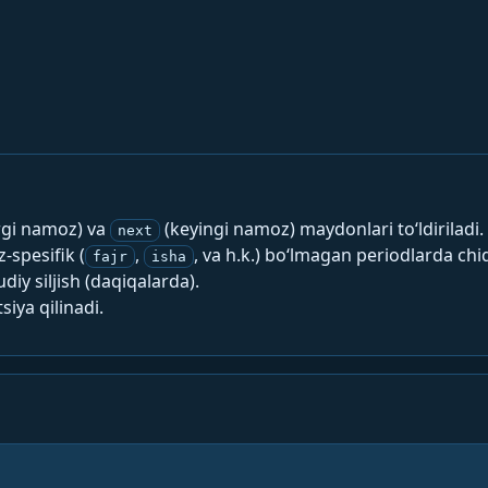
rgi namoz) va
(keyingi namoz) maydonlari to‘ldiriladi.
next
spesifik (
,
, va h.k.) bo‘lmagan periodlarda chi
fajr
isha
y siljish (daqiqalarda).
siya qilinadi.