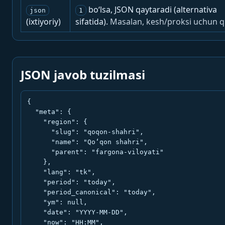
bo‘lsa, JSON qaytaradi (alternativa
json
1
(ixtiyoriy)
sifatida).
Masalan, kesh/proksi uchun q
JSON javob tuzilmasi
{

  "meta": {

    "region": {

      "slug": "qoqon-shahri",

      "name": "Qo‘qon shahri",

      "parent": "fargona-viloyati"

    },

    "lang": "tk",

    "period": "today",

    "period_canonical": "today",

    "ym": null,

    "date": "YYYY-MM-DD",

    "now": "HH:MM",
