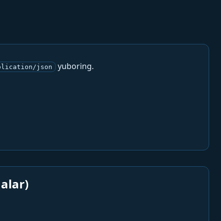
yuboring.
plication/json
alar)