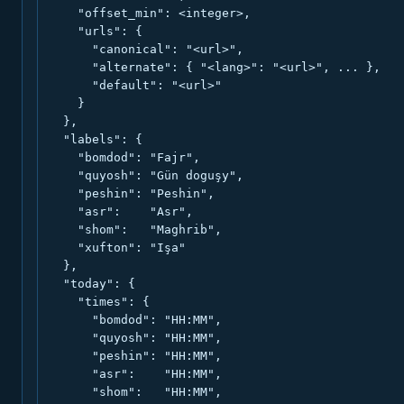
    "offset_min": <integer>,

    "urls": {

      "canonical": "<url>",

      "alternate": { "<lang>": "<url>", ... },

      "default": "<url>"

    }

  },

  "labels": {

    "bomdod": "Fajr",

    "quyosh": "Gün doguşy",

    "peshin": "Peshin",

    "asr":    "Asr",

    "shom":   "Maghrib",

    "xufton": "Işa"

  },

  "today": {

    "times": {

      "bomdod": "HH:MM",

      "quyosh": "HH:MM",

      "peshin": "HH:MM",

      "asr":    "HH:MM",

      "shom":   "HH:MM",
