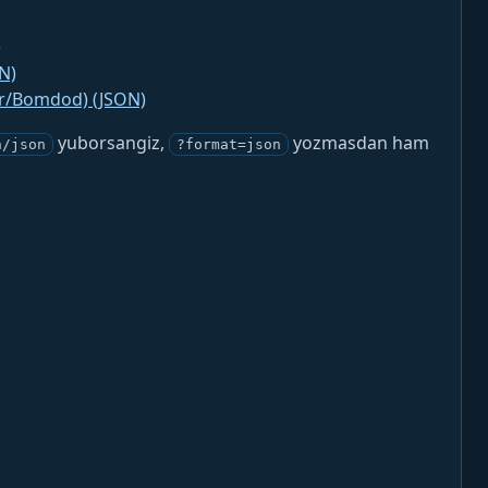
)
N)
jr/Bomdod) (JSON)
yuborsangiz,
yozmasdan ham
n/json
?format=json