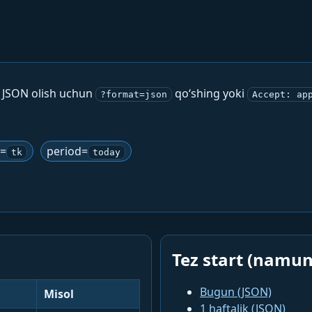
. JSON olish uchun
qo‘shing yoki
?format=json
Accept: ap
g=
period=
tk
today
Tez start (namun
Bugun (JSON)
Misol
1 haftalik (JSON)