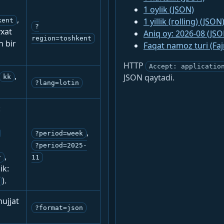
1 oylik (JSON)
,
1 yillik (rolling) (JSON
kent
?
yxat
Aniq oy: 2026-08 (JSO
region=toshkent
n bir
Faqat namoz turi (Fa
HTTP
Accept: applicatio
,
JSON qaytadi.
kk
?lang=lotin
:
,
?period=week
?period=2025-
,
r
11
ik:
).
ujjat
?format=json