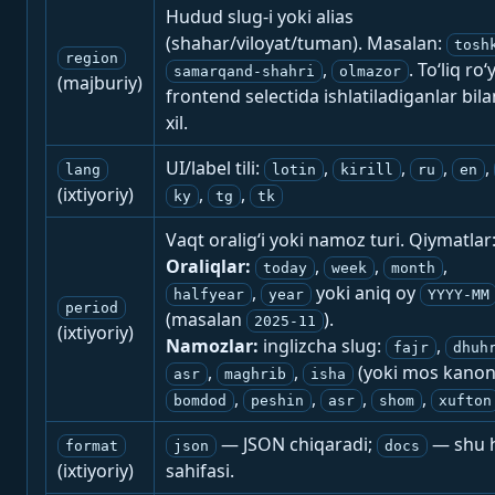
Hudud slug-i yoki alias
(shahar/viloyat/tuman). Masalan:
tosh
region
,
. To‘liq ro‘
samarqand-shahri
olmazor
(majburiy)
frontend selectida ishlatiladiganlar bila
xil.
UI/label tili:
,
,
,
,
lang
lotin
kirill
ru
en
(ixtiyoriy)
,
,
ky
tg
tk
Vaqt oralig‘i yoki namoz turi. Qiymatlar
Oraliqlar:
,
,
,
today
week
month
,
yoki aniq oy
halfyear
year
YYYY-MM
period
(masalan
).
2025-11
(ixtiyoriy)
Namozlar:
inglizcha slug:
,
fajr
dhuh
,
,
(yoki mos kanon
asr
maghrib
isha
,
,
,
,
bomdod
peshin
asr
shom
xufton
— JSON chiqaradi;
— shu h
format
json
docs
(ixtiyoriy)
sahifasi.