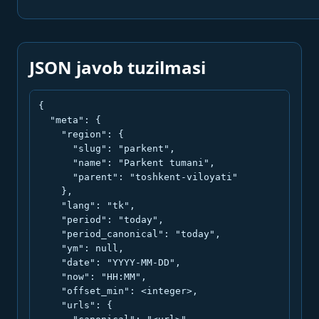
JSON javob tuzilmasi
{

  "meta": {

    "region": {

      "slug": "parkent",

      "name": "Parkent tumani",

      "parent": "toshkent-viloyati"

    },

    "lang": "tk",

    "period": "today",

    "period_canonical": "today",

    "ym": null,

    "date": "YYYY-MM-DD",

    "now": "HH:MM",

    "offset_min": <integer>,

    "urls": {
