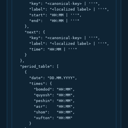
      "key": "<canonical-key> | '''",

      "label": "<localized label> | '''",

      "start": "HH:MM | '''",

      "end":   "HH:MM | '''"

    },

    "next": {

      "key": "<canonical-key> | '''",

      "label": "<localized label> | '''",

      "time": "HH:MM | '''"

    }

  },

  "period_table": [

    {

      "date": "DD.MM.YYYY",

      "times": {

        "bomdod": "HH:MM",

        "quyosh": "HH:MM",

        "peshin": "HH:MM",

        "asr":    "HH:MM",

        "shom":   "HH:MM",

        "xufton": "HH:MM"

      }
