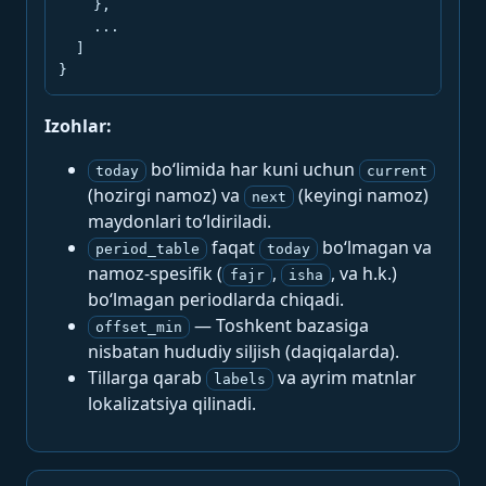
    },

    ...

  ]

}
Izohlar:
bo‘limida har kuni uchun
today
current
(hozirgi namoz) va
(keyingi namoz)
next
maydonlari to‘ldiriladi.
faqat
bo‘lmagan va
period_table
today
namoz-spesifik (
,
, va h.k.)
fajr
isha
bo‘lmagan periodlarda chiqadi.
— Toshkent bazasiga
offset_min
nisbatan hududiy siljish (daqiqalarda).
Tillarga qarab
va ayrim matnlar
labels
lokalizatsiya qilinadi.