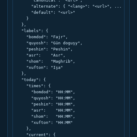
      "canonical": "<url>",

      "alternate": { "<lang>": "<url>", ... },

      "default": "<url>"

    }

  },

  "labels": {

    "bomdod": "Fajr",

    "quyosh": "Gün doguşy",

    "peshin": "Peshin",

    "asr":    "Asr",

    "shom":   "Maghrib",

    "xufton": "Işa"

  },

  "today": {

    "times": {

      "bomdod": "HH:MM",

      "quyosh": "HH:MM",

      "peshin": "HH:MM",

      "asr":    "HH:MM",

      "shom":   "HH:MM",

      "xufton": "HH:MM"

    },

    "current": {
