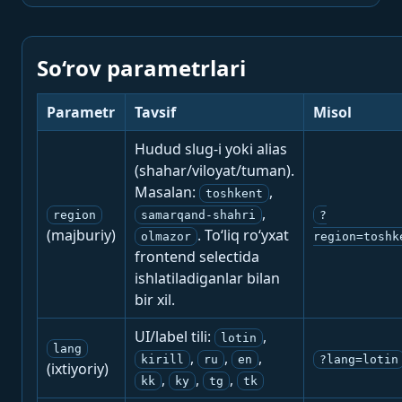
So‘rov parametrlari
Parametr
Tavsif
Misol
Hudud slug-i yoki alias
(shahar/viloyat/tuman).
Masalan:
,
toshkent
,
region
samarqand-shahri
?
(majburiy)
. To‘liq ro‘yxat
olmazor
region=toshk
frontend selectida
ishlatiladiganlar bilan
bir xil.
UI/label tili:
,
lotin
lang
,
,
,
kirill
ru
en
?lang=lotin
(ixtiyoriy)
,
,
,
kk
ky
tg
tk