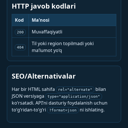
HTTP javob kodlari
Kod
Ma’nosi
Muvaffaqiyatli
200
Til yoki region topilmadi yoki
404
ma’lumot yo‘q
SEO/Alternativalar
Har bir HTML sahifa
bilan
rel="alternate"
JSON versiyaga
type="application/json"
ko‘rsatadi. API’ni dasturiy foydalanish uchun
to‘g‘ridan-to‘g‘ri
ni ishlating.
?format=json