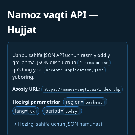
Namoz vaqti API —
Hujjat
Ushbu sahifa JSON API uchun rasmiy oddiy
qo‘llanma. JSON olish uchun
?format=json
qo‘shing yoki
Accept: application/json
yuboring.
Asosiy URL:
https://namoz-vaqti.uz/index.php
Hozirgi parametrlar:
region=
parkent
lang=
period=
tk
today
→ Hozirgi sahifa uchun JSON namunasi