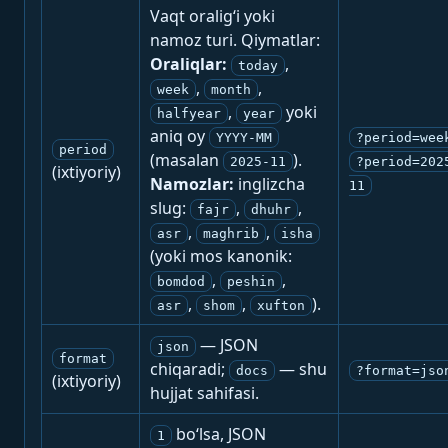
Vaqt oralig‘i yoki
namoz turi. Qiymatlar:
Oraliqlar:
,
today
,
,
week
month
,
yoki
halfyear
year
aniq oy
YYYY-MM
?period=wee
period
(masalan
).
2025-11
?period=202
(ixtiyoriy)
Namozlar:
inglizcha
11
slug:
,
,
fajr
dhuhr
,
,
asr
maghrib
isha
(yoki mos kanonik:
,
,
bomdod
peshin
,
,
).
asr
shom
xufton
— JSON
json
format
chiqaradi;
— shu
docs
?format=jso
(ixtiyoriy)
hujjat sahifasi.
bo‘lsa, JSON
1