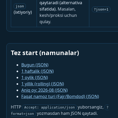
qaytaradi (alternativa
json
sifatida).
Masalan,
?json=1
(ixtiyoriy)
kesh/proksi uchun
qulay.
Tez start (namunalar)
Bugun (JSON)
1 haftalik (JSON)
1 oylik (JSON)
1 yillik (rolling) (JSON)
Aniq oy: 2026-08 (JSON)
Faqat namoz turi (Fajr/Bomdod) (JSON)
HTTP
yuborsangiz,
Accept: application/json
?
yozmasdan ham JSON qaytadi.
format=json