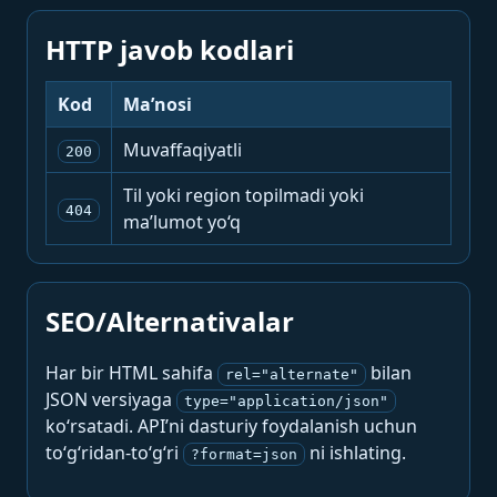
HTTP javob kodlari
Kod
Ma’nosi
Muvaffaqiyatli
200
Til yoki region topilmadi yoki
404
ma’lumot yo‘q
SEO/Alternativalar
Har bir HTML sahifa
bilan
rel="alternate"
JSON versiyaga
type="application/json"
ko‘rsatadi. API’ni dasturiy foydalanish uchun
to‘g‘ridan-to‘g‘ri
ni ishlating.
?format=json