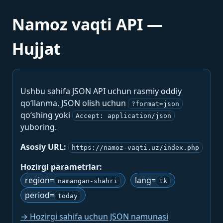
Namoz vaqti API —
Hujjat
Ushbu sahifa JSON API uchun rasmiy oddiy
qo‘llanma. JSON olish uchun
?format=json
qo‘shing yoki
Accept: application/json
yuboring.
Asosiy URL:
https://namoz-vaqti.uz/index.php
Hozirgi parametrlar:
region=
lang=
namangan-shahri
tk
period=
today
→ Hozirgi sahifa uchun JSON namunasi