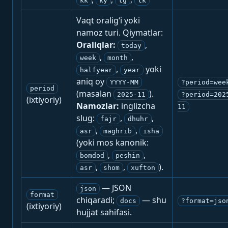
kk
ky
tg
tk
Vaqt oralig‘i yoki
namoz turi. Qiymatlar:
Oraliqlar:
,
today
,
,
week
month
,
yoki
halfyear
year
aniq oy
YYYY-MM
?period=wee
period
(masalan
).
2025-11
?period=202
(ixtiyoriy)
Namozlar:
inglizcha
11
slug:
,
,
fajr
dhuhr
,
,
asr
maghrib
isha
(yoki mos kanonik:
,
,
bomdod
peshin
,
,
).
asr
shom
xufton
— JSON
json
format
chiqaradi;
— shu
docs
?format=jso
(ixtiyoriy)
hujjat sahifasi.