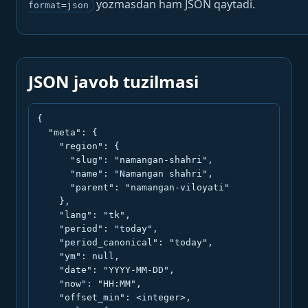
yozmasdan ham JSON qaytadi.
format=json
JSON javob tuzilmasi
{

  "meta": {

    "region": {

      "slug": "namangan-shahri",

      "name": "Namangan shahri",

      "parent": "namangan-viloyati"

    },

    "lang": "tk",

    "period": "today",

    "period_canonical": "today",

    "ym": null,

    "date": "YYYY-MM-DD",

    "now": "HH:MM",

    "offset_min": <integer>,
