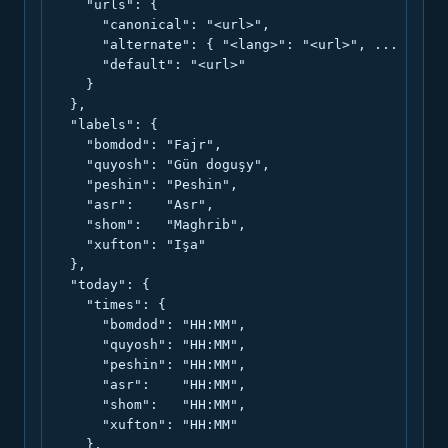
    "urls": {

      "canonical": "<url>",

      "alternate": { "<lang>": "<url>", ... },

      "default": "<url>"

    }

  },

  "labels": {

    "bomdod": "Fajr",

    "quyosh": "Gün doguşy",

    "peshin": "Peshin",

    "asr":    "Asr",

    "shom":   "Maghrib",

    "xufton": "Işa"

  },

  "today": {

    "times": {

      "bomdod": "HH:MM",

      "quyosh": "HH:MM",

      "peshin": "HH:MM",

      "asr":    "HH:MM",

      "shom":   "HH:MM",

      "xufton": "HH:MM"

    },
