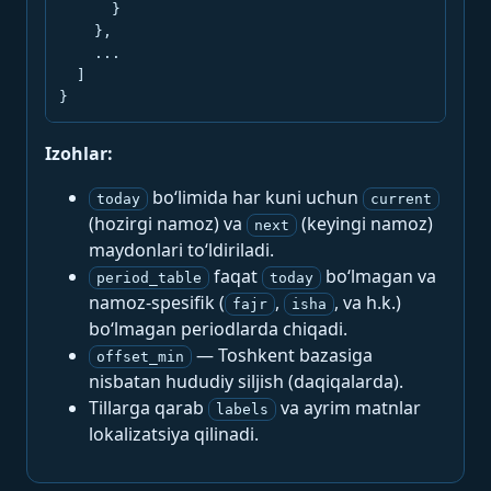
      }

    },

    ...

  ]

}
Izohlar:
bo‘limida har kuni uchun
today
current
(hozirgi namoz) va
(keyingi namoz)
next
maydonlari to‘ldiriladi.
faqat
bo‘lmagan va
period_table
today
namoz-spesifik (
,
, va h.k.)
fajr
isha
bo‘lmagan periodlarda chiqadi.
— Toshkent bazasiga
offset_min
nisbatan hududiy siljish (daqiqalarda).
Tillarga qarab
va ayrim matnlar
labels
lokalizatsiya qilinadi.