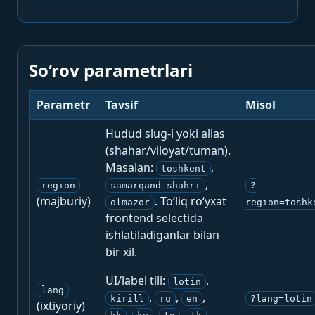
So‘rov parametrlari
Parametr
Tavsif
Misol
Hudud slug-i yoki alias
(shahar/viloyat/tuman).
Masalan:
,
toshkent
,
region
samarqand-shahri
?
(majburiy)
. To‘liq ro‘yxat
olmazor
region=toshk
frontend selectida
ishlatiladiganlar bilan
bir xil.
UI/label tili:
,
lotin
lang
,
,
,
kirill
ru
en
?lang=lotin
(ixtiyoriy)
,
,
,