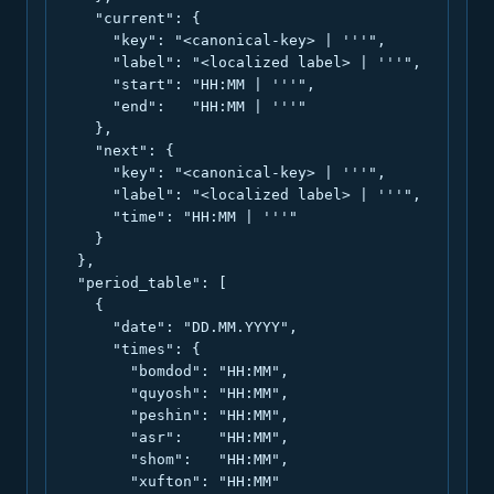
    "current": {

      "key": "<canonical-key> | '''",

      "label": "<localized label> | '''",

      "start": "HH:MM | '''",

      "end":   "HH:MM | '''"

    },

    "next": {

      "key": "<canonical-key> | '''",

      "label": "<localized label> | '''",

      "time": "HH:MM | '''"

    }

  },

  "period_table": [

    {

      "date": "DD.MM.YYYY",

      "times": {

        "bomdod": "HH:MM",

        "quyosh": "HH:MM",

        "peshin": "HH:MM",

        "asr":    "HH:MM",

        "shom":   "HH:MM",

        "xufton": "HH:MM"
