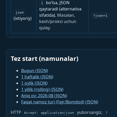
bo‘lsa, JSON
1
qaytaradi (alternativa
json
sifatida).
Masalan,
?json=1
(ixtiyoriy)
kesh/proksi uchun
qulay.
Tez start (namunalar)
Bugun (JSON)
1 haftalik (JSON)
1 oylik (JSON)
1 yillik (rolling) (JSON)
Aniq oy: 2026-08 (JSON)
Faqat namoz turi (Fajr/Bomdod) (JSON)
HTTP
yuborsangiz,
Accept: application/json
?