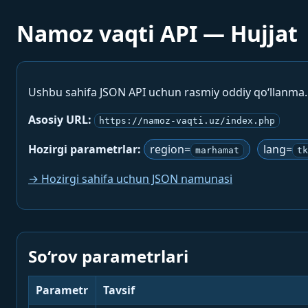
Namoz vaqti API — Hujjat
Ushbu sahifa JSON API uchun rasmiy oddiy qo‘llanma
Asosiy URL:
https://namoz-vaqti.uz/index.php
Hozirgi parametrlar:
region=
lang=
marhamat
tk
→ Hozirgi sahifa uchun JSON namunasi
So‘rov parametrlari
Parametr
Tavsif