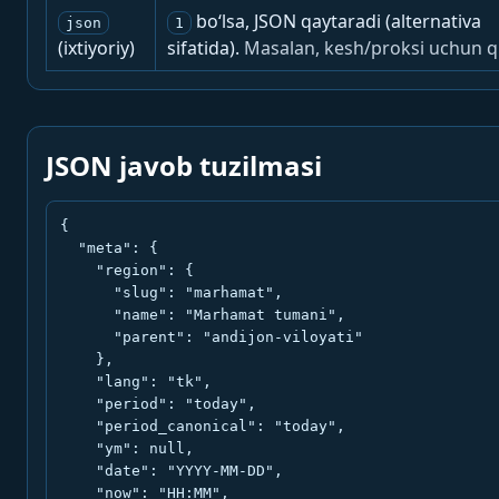
bo‘lsa, JSON qaytaradi (alternativa
json
1
(ixtiyoriy)
sifatida).
Masalan, kesh/proksi uchun q
JSON javob tuzilmasi
{

  "meta": {

    "region": {

      "slug": "marhamat",

      "name": "Marhamat tumani",

      "parent": "andijon-viloyati"

    },

    "lang": "tk",

    "period": "today",

    "period_canonical": "today",

    "ym": null,

    "date": "YYYY-MM-DD",

    "now": "HH:MM",
