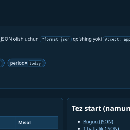
. JSON olish uchun
qo‘shing yoki
?format=json
Accept: ap
period=
today
Tez start (namun
Bugun (JSON)
Misol
1 haftalik (JSON)