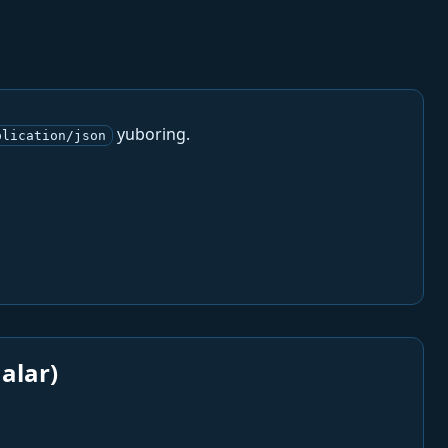
yuboring.
plication/json
alar)