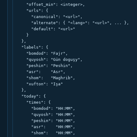
    "offset_min": <integer>,

    "urls": {

      "canonical": "<url>",

      "alternate": { "<lang>": "<url>", ... },

      "default": "<url>"

    }

  },

  "labels": {

    "bomdod": "Fajr",

    "quyosh": "Gün doguşy",

    "peshin": "Peshin",

    "asr":    "Asr",

    "shom":   "Maghrib",

    "xufton": "Işa"

  },

  "today": {

    "times": {

      "bomdod": "HH:MM",

      "quyosh": "HH:MM",

      "peshin": "HH:MM",

      "asr":    "HH:MM",

      "shom":   "HH:MM",
