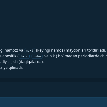
rgi namoz) va
(keyingi namoz) maydonlari to‘ldiriladi.
next
spesifik (
,
, va h.k.) bo‘lmagan periodlarda chi
fajr
isha
y siljish (daqiqalarda).
siya qilinadi.