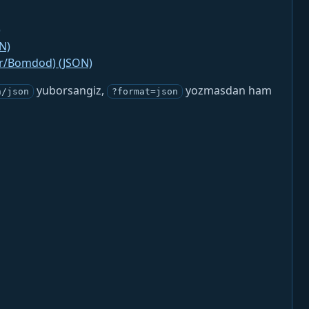
)
N)
jr/Bomdod) (JSON)
yuborsangiz,
yozmasdan ham
n/json
?format=json