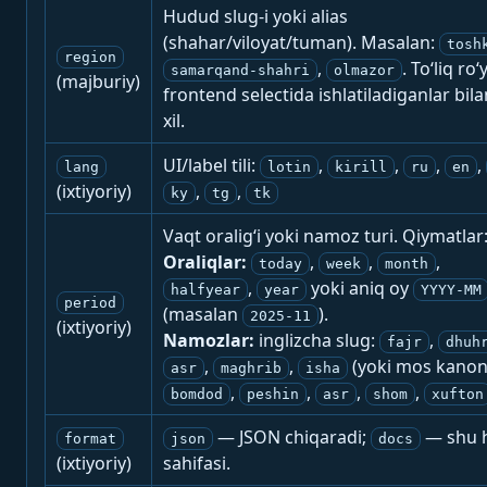
Hudud slug-i yoki alias
(shahar/viloyat/tuman). Masalan:
tosh
region
,
. To‘liq ro‘
samarqand-shahri
olmazor
(majburiy)
frontend selectida ishlatiladiganlar bila
xil.
UI/label tili:
,
,
,
,
lang
lotin
kirill
ru
en
(ixtiyoriy)
,
,
ky
tg
tk
Vaqt oralig‘i yoki namoz turi. Qiymatlar
Oraliqlar:
,
,
,
today
week
month
,
yoki aniq oy
halfyear
year
YYYY-MM
period
(masalan
).
2025-11
(ixtiyoriy)
Namozlar:
inglizcha slug:
,
fajr
dhuh
,
,
(yoki mos kanon
asr
maghrib
isha
,
,
,
,
bomdod
peshin
asr
shom
xufton
— JSON chiqaradi;
— shu h
format
json
docs
(ixtiyoriy)
sahifasi.