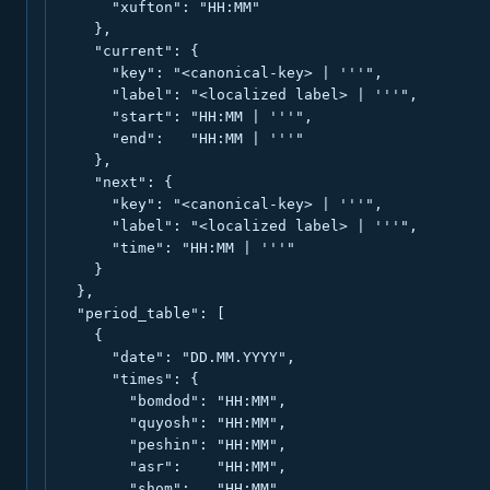
      "xufton": "HH:MM"

    },

    "current": {

      "key": "<canonical-key> | '''",

      "label": "<localized label> | '''",

      "start": "HH:MM | '''",

      "end":   "HH:MM | '''"

    },

    "next": {

      "key": "<canonical-key> | '''",

      "label": "<localized label> | '''",

      "time": "HH:MM | '''"

    }

  },

  "period_table": [

    {

      "date": "DD.MM.YYYY",

      "times": {

        "bomdod": "HH:MM",

        "quyosh": "HH:MM",

        "peshin": "HH:MM",

        "asr":    "HH:MM",

        "shom":   "HH:MM",
