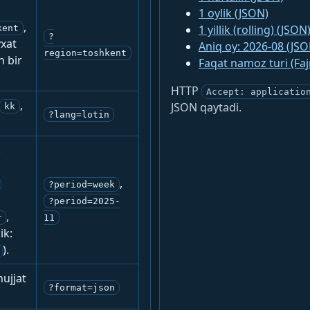
1 oylik (JSON)
,
1 yillik (rolling) (JSON
kent
?
yxat
Aniq oy: 2026-08 (JSO
region=toshkent
n bir
Faqat namoz turi (Fa
HTTP
Accept: applicatio
,
JSON qaytadi.
kk
?lang=lotin
:
,
?period=week
?period=2025-
,
r
11
ik:
).
ujjat
?format=json