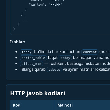
        "xufton": "HH:MM"

      }

    },

    ...

  ]

}
Izohlar:
bo‘limida har kuni uchun
(hozi
today
current
faqat
bo‘lmagan va namoz-
period_table
today
— Toshkent bazasiga nisbatan hududi
offset_min
Tillarga qarab
va ayrim matnlar lokalizat
labels
HTTP javob kodlari
Kod
Ma’nosi