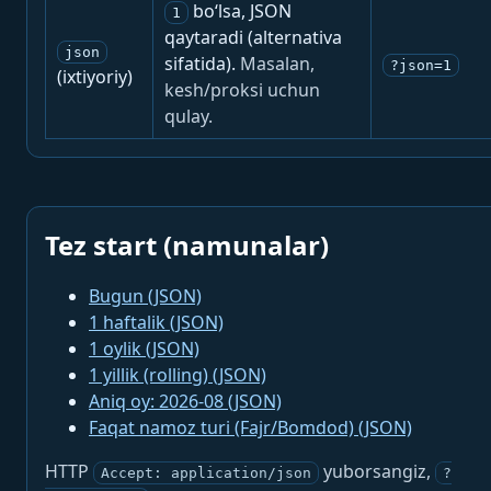
bo‘lsa, JSON
1
qaytaradi (alternativa
json
sifatida).
Masalan,
?json=1
(ixtiyoriy)
kesh/proksi uchun
qulay.
Tez start (namunalar)
Bugun (JSON)
1 haftalik (JSON)
1 oylik (JSON)
1 yillik (rolling) (JSON)
Aniq oy: 2026-08 (JSON)
Faqat namoz turi (Fajr/Bomdod) (JSON)
HTTP
yuborsangiz,
Accept: application/json
?