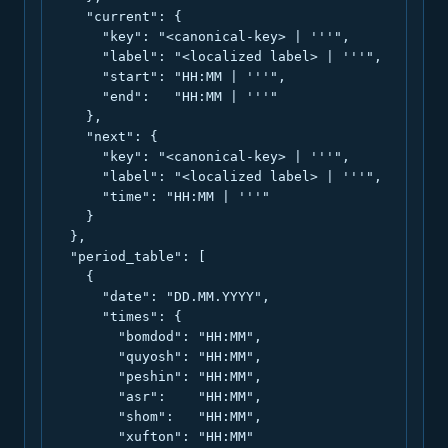
    "current": {

      "key": "<canonical-key> | '''",

      "label": "<localized label> | '''",

      "start": "HH:MM | '''",

      "end":   "HH:MM | '''"

    },

    "next": {

      "key": "<canonical-key> | '''",

      "label": "<localized label> | '''",

      "time": "HH:MM | '''"

    }

  },

  "period_table": [

    {

      "date": "DD.MM.YYYY",

      "times": {

        "bomdod": "HH:MM",

        "quyosh": "HH:MM",

        "peshin": "HH:MM",

        "asr":    "HH:MM",

        "shom":   "HH:MM",

        "xufton": "HH:MM"
