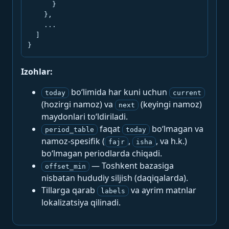
      }

    },

    ...

  ]

}
Izohlar:
bo‘limida har kuni uchun
today
current
(hozirgi namoz) va
(keyingi namoz)
next
maydonlari to‘ldiriladi.
faqat
bo‘lmagan va
period_table
today
namoz-spesifik (
,
, va h.k.)
fajr
isha
bo‘lmagan periodlarda chiqadi.
— Toshkent bazasiga
offset_min
nisbatan hududiy siljish (daqiqalarda).
Tillarga qarab
va ayrim matnlar
labels
lokalizatsiya qilinadi.