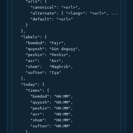
    "urls": {

      "canonical": "<url>",

      "alternate": { "<lang>": "<url>", ... },

      "default": "<url>"

    }

  },

  "labels": {

    "bomdod": "Fajr",

    "quyosh": "Gün doguşy",

    "peshin": "Peshin",

    "asr":    "Asr",

    "shom":   "Maghrib",

    "xufton": "Işa"

  },

  "today": {

    "times": {

      "bomdod": "HH:MM",

      "quyosh": "HH:MM",

      "peshin": "HH:MM",

      "asr":    "HH:MM",

      "shom":   "HH:MM",

      "xufton": "HH:MM"

    },
