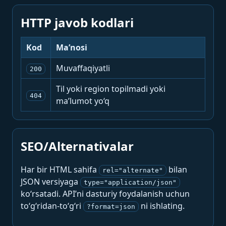
HTTP javob kodlari
Kod
Ma’nosi
Muvaffaqiyatli
200
Til yoki region topilmadi yoki
404
ma’lumot yo‘q
SEO/Alternativalar
Har bir HTML sahifa
bilan
rel="alternate"
JSON versiyaga
type="application/json"
ko‘rsatadi. API’ni dasturiy foydalanish uchun
to‘g‘ridan-to‘g‘ri
ni ishlating.
?format=json