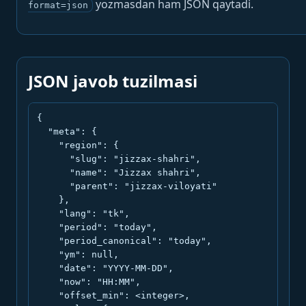
yozmasdan ham JSON qaytadi.
format=json
JSON javob tuzilmasi
{

  "meta": {

    "region": {

      "slug": "jizzax-shahri",

      "name": "Jizzax shahri",

      "parent": "jizzax-viloyati"

    },

    "lang": "tk",

    "period": "today",

    "period_canonical": "today",

    "ym": null,

    "date": "YYYY-MM-DD",

    "now": "HH:MM",

    "offset_min": <integer>,
