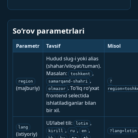
So‘rov parametrlari
Parametr
Tavsif
Misol
Hudud slug-i yoki alias
(shahar/viloyat/tuman).
Masalan:
,
toshkent
,
region
samarqand-shahri
?
(majburiy)
. To‘liq ro‘yxat
olmazor
region=toshk
frontend selectida
ishlatiladiganlar bilan
bir xil.
UI/label tili:
,
lotin
lang
,
,
,
kirill
ru
en
?lang=lotin
(ixtiyoriy)
,
,
,