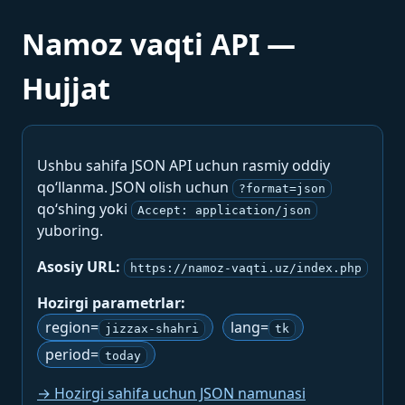
Namoz vaqti API —
Hujjat
Ushbu sahifa JSON API uchun rasmiy oddiy
qo‘llanma. JSON olish uchun
?format=json
qo‘shing yoki
Accept: application/json
yuboring.
Asosiy URL:
https://namoz-vaqti.uz/index.php
Hozirgi parametrlar:
region=
lang=
jizzax-shahri
tk
period=
today
→ Hozirgi sahifa uchun JSON namunasi