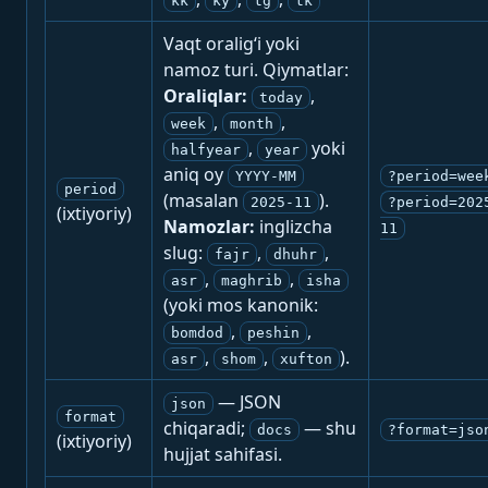
kk
ky
tg
tk
Vaqt oralig‘i yoki
namoz turi. Qiymatlar:
Oraliqlar:
,
today
,
,
week
month
,
yoki
halfyear
year
aniq oy
YYYY-MM
?period=wee
period
(masalan
).
2025-11
?period=202
(ixtiyoriy)
Namozlar:
inglizcha
11
slug:
,
,
fajr
dhuhr
,
,
asr
maghrib
isha
(yoki mos kanonik:
,
,
bomdod
peshin
,
,
).
asr
shom
xufton
— JSON
json
format
chiqaradi;
— shu
docs
?format=jso
(ixtiyoriy)
hujjat sahifasi.