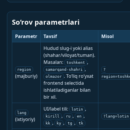
So‘rov parametrlari
Parametr
Tavsif
Misol
Hudud slug-i yoki alias
(shahar/viloyat/tuman).
Masalan:
,
toshkent
,
region
samarqand-shahri
?
(majburiy)
. To‘liq ro‘yxat
olmazor
region=toshk
frontend selectida
ishlatiladiganlar bilan
bir xil.
UI/label tili:
,
lotin
lang
,
,
,
kirill
ru
en
?lang=lotin
(ixtiyoriy)
,
,
,
kk
ky
tg
tk