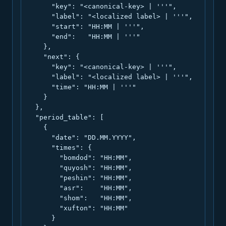
      "key": "<canonical-key> | '''",

      "label": "<localized label> | '''",

      "start": "HH:MM | '''",

      "end":   "HH:MM | '''"

    },

    "next": {

      "key": "<canonical-key> | '''",

      "label": "<localized label> | '''",

      "time": "HH:MM | '''"

    }

  },

  "period_table": [

    {

      "date": "DD.MM.YYYY",

      "times": {

        "bomdod": "HH:MM",

        "quyosh": "HH:MM",

        "peshin": "HH:MM",

        "asr":    "HH:MM",

        "shom":   "HH:MM",

        "xufton": "HH:MM"

      }
