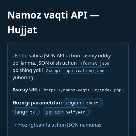
Namoz vaqti API —
Hujjat
Ushbu sahifa JSON API uchun rasmiy oddiy
qo‘llanma. JSON olish uchun
?format=json
qo‘shing yoki
Accept: application/json
yuboring.
Asosiy URL:
https://namoz-vaqti.uz/index.php
Hozirgi parametrlar:
region=
chust
lang=
period=
tk
halfyear
→ Hozirgi sahifa uchun JSON namunasi