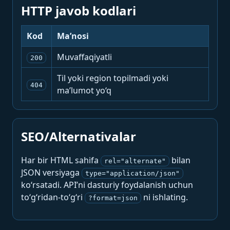
HTTP javob kodlari
Kod
Ma’nosi
Muvaffaqiyatli
200
Til yoki region topilmadi yoki
404
ma’lumot yo‘q
SEO/Alternativalar
Har bir HTML sahifa
bilan
rel="alternate"
JSON versiyaga
type="application/json"
ko‘rsatadi. API’ni dasturiy foydalanish uchun
to‘g‘ridan-to‘g‘ri
ni ishlating.
?format=json