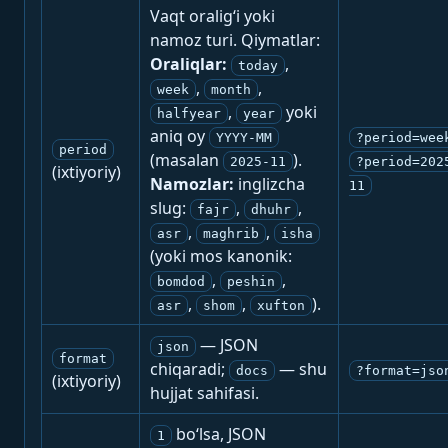
Vaqt oralig‘i yoki
namoz turi. Qiymatlar:
Oraliqlar:
,
today
,
,
week
month
,
yoki
halfyear
year
aniq oy
YYYY-MM
?period=wee
period
(masalan
).
2025-11
?period=202
(ixtiyoriy)
Namozlar:
inglizcha
11
slug:
,
,
fajr
dhuhr
,
,
asr
maghrib
isha
(yoki mos kanonik:
,
,
bomdod
peshin
,
,
).
asr
shom
xufton
— JSON
json
format
chiqaradi;
— shu
docs
?format=jso
(ixtiyoriy)
hujjat sahifasi.
bo‘lsa, JSON
1