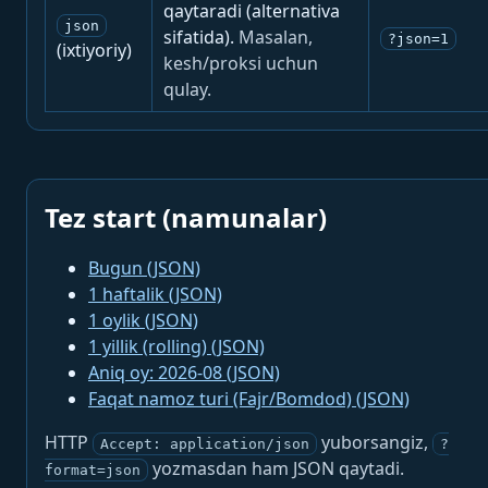
qaytaradi (alternativa
json
sifatida).
Masalan,
?json=1
(ixtiyoriy)
kesh/proksi uchun
qulay.
Tez start (namunalar)
Bugun (JSON)
1 haftalik (JSON)
1 oylik (JSON)
1 yillik (rolling) (JSON)
Aniq oy: 2026-08 (JSON)
Faqat namoz turi (Fajr/Bomdod) (JSON)
HTTP
yuborsangiz,
Accept: application/json
?
yozmasdan ham JSON qaytadi.
format=json