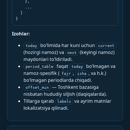
    },

    ...

  ]

}
Izohlar:
bo‘limida har kuni uchun
today
current
(hozirgi namoz) va
(keyingi namoz)
next
maydonlari to‘ldiriladi.
faqat
bo‘lmagan va
period_table
today
namoz-spesifik (
,
, va h.k.)
fajr
isha
bo‘lmagan periodlarda chiqadi.
— Toshkent bazasiga
offset_min
nisbatan hududiy siljish (daqiqalarda).
Tillarga qarab
va ayrim matnlar
labels
lokalizatsiya qilinadi.