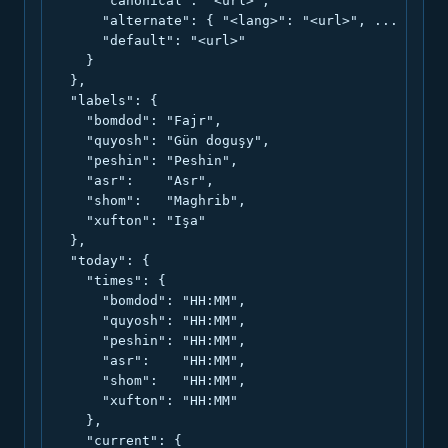
      "canonical": "<url>",

      "alternate": { "<lang>": "<url>", ... },

      "default": "<url>"

    }

  },

  "labels": {

    "bomdod": "Fajr",

    "quyosh": "Gün doguşy",

    "peshin": "Peshin",

    "asr":    "Asr",

    "shom":   "Maghrib",

    "xufton": "Işa"

  },

  "today": {

    "times": {

      "bomdod": "HH:MM",

      "quyosh": "HH:MM",

      "peshin": "HH:MM",

      "asr":    "HH:MM",

      "shom":   "HH:MM",

      "xufton": "HH:MM"

    },

    "current": {
