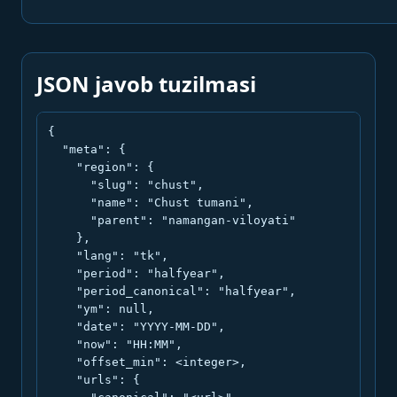
JSON javob tuzilmasi
{

  "meta": {

    "region": {

      "slug": "chust",

      "name": "Chust tumani",

      "parent": "namangan-viloyati"

    },

    "lang": "tk",

    "period": "halfyear",

    "period_canonical": "halfyear",

    "ym": null,

    "date": "YYYY-MM-DD",

    "now": "HH:MM",

    "offset_min": <integer>,

    "urls": {
