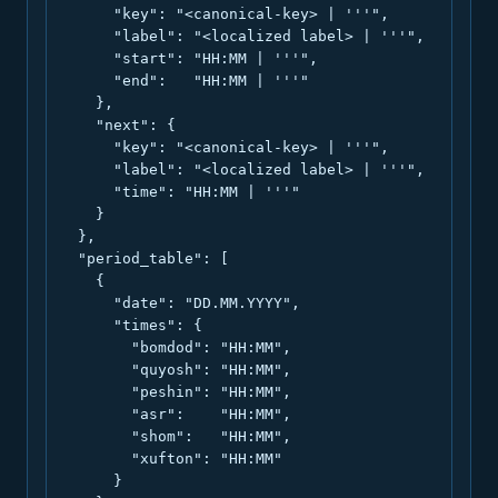
      "key": "<canonical-key> | '''",

      "label": "<localized label> | '''",

      "start": "HH:MM | '''",

      "end":   "HH:MM | '''"

    },

    "next": {

      "key": "<canonical-key> | '''",

      "label": "<localized label> | '''",

      "time": "HH:MM | '''"

    }

  },

  "period_table": [

    {

      "date": "DD.MM.YYYY",

      "times": {

        "bomdod": "HH:MM",

        "quyosh": "HH:MM",

        "peshin": "HH:MM",

        "asr":    "HH:MM",

        "shom":   "HH:MM",

        "xufton": "HH:MM"

      }
