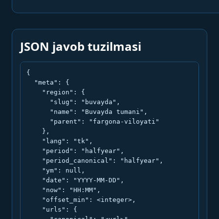
JSON javob tuzilmasi
{

  "meta": {

    "region": {

      "slug": "buvayda",

      "name": "Buvayda tumani",

      "parent": "fargona-viloyati"

    },

    "lang": "tk",

    "period": "halfyear",

    "period_canonical": "halfyear",

    "ym": null,

    "date": "YYYY-MM-DD",

    "now": "HH:MM",

    "offset_min": <integer>,

    "urls": {
