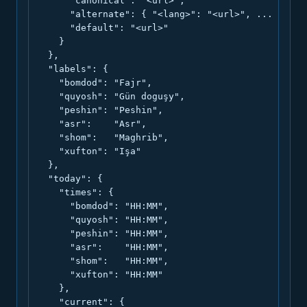
      "canonical": "<url>",

      "alternate": { "<lang>": "<url>", ... },

      "default": "<url>"

    }

  },

  "labels": {

    "bomdod": "Fajr",

    "quyosh": "Gün doguşy",

    "peshin": "Peshin",

    "asr":    "Asr",

    "shom":   "Maghrib",

    "xufton": "Işa"

  },

  "today": {

    "times": {

      "bomdod": "HH:MM",

      "quyosh": "HH:MM",

      "peshin": "HH:MM",

      "asr":    "HH:MM",

      "shom":   "HH:MM",

      "xufton": "HH:MM"

    },

    "current": {
