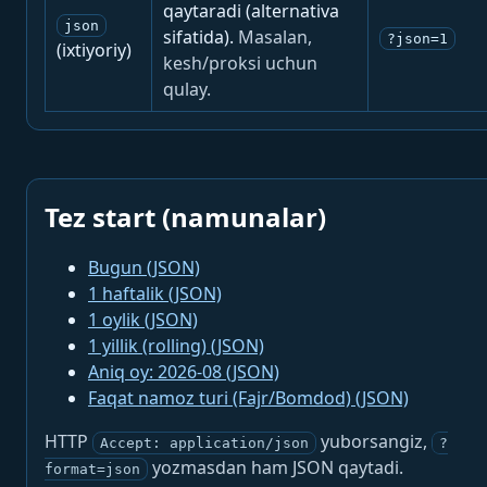
qaytaradi (alternativa
json
sifatida).
Masalan,
?json=1
(ixtiyoriy)
kesh/proksi uchun
qulay.
Tez start (namunalar)
Bugun (JSON)
1 haftalik (JSON)
1 oylik (JSON)
1 yillik (rolling) (JSON)
Aniq oy: 2026-08 (JSON)
Faqat namoz turi (Fajr/Bomdod) (JSON)
HTTP
yuborsangiz,
Accept: application/json
?
yozmasdan ham JSON qaytadi.
format=json