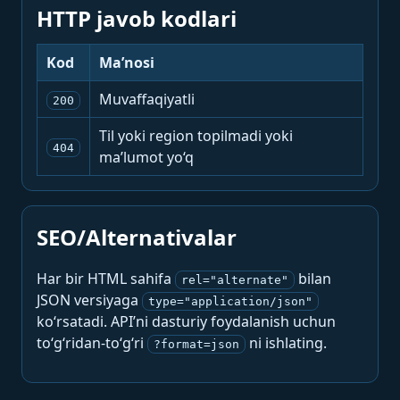
HTTP javob kodlari
Kod
Ma’nosi
Muvaffaqiyatli
200
Til yoki region topilmadi yoki
404
ma’lumot yo‘q
SEO/Alternativalar
Har bir HTML sahifa
bilan
rel="alternate"
JSON versiyaga
type="application/json"
ko‘rsatadi. API’ni dasturiy foydalanish uchun
to‘g‘ridan-to‘g‘ri
ni ishlating.
?format=json