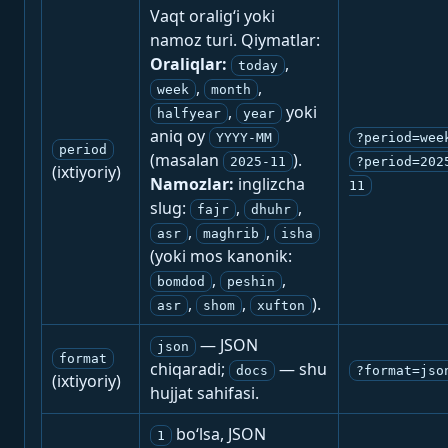
Vaqt oralig‘i yoki
namoz turi. Qiymatlar:
Oraliqlar:
,
today
,
,
week
month
,
yoki
halfyear
year
aniq oy
YYYY-MM
?period=wee
period
(masalan
).
2025-11
?period=202
(ixtiyoriy)
Namozlar:
inglizcha
11
slug:
,
,
fajr
dhuhr
,
,
asr
maghrib
isha
(yoki mos kanonik:
,
,
bomdod
peshin
,
,
).
asr
shom
xufton
— JSON
json
format
chiqaradi;
— shu
docs
?format=jso
(ixtiyoriy)
hujjat sahifasi.
bo‘lsa, JSON
1