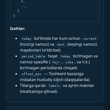
    },

    ...

  ]

}
Izohlar:
bo‘limida har kuni uchun
today
current
(hozirgi namoz) va
(keyingi namoz)
next
maydonlari to‘ldiriladi.
faqat
bo‘lmagan va
period_table
today
namoz-spesifik (
,
, va h.k.)
fajr
isha
bo‘lmagan periodlarda chiqadi.
— Toshkent bazasiga
offset_min
nisbatan hududiy siljish (daqiqalarda).
Tillarga qarab
va ayrim matnlar
labels
lokalizatsiya qilinadi.