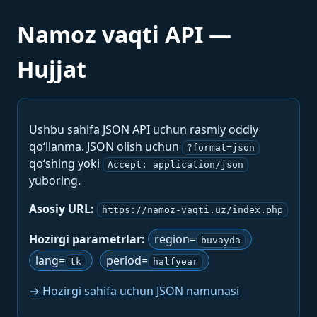
Namoz vaqti API —
Hujjat
Ushbu sahifa JSON API uchun rasmiy oddiy
qo‘llanma. JSON olish uchun
?format=json
qo‘shing yoki
Accept: application/json
yuboring.
Asosiy URL:
https://namoz-vaqti.uz/index.php
Hozirgi parametrlar:
region=
buvayda
lang=
period=
tk
halfyear
→ Hozirgi sahifa uchun JSON namunasi