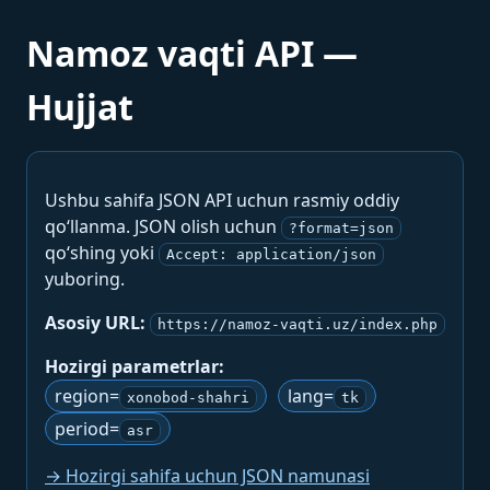
Namoz vaqti API —
Hujjat
Ushbu sahifa JSON API uchun rasmiy oddiy
qo‘llanma. JSON olish uchun
?format=json
qo‘shing yoki
Accept: application/json
yuboring.
Asosiy URL:
https://namoz-vaqti.uz/index.php
Hozirgi parametrlar:
region=
lang=
xonobod-shahri
tk
period=
asr
→ Hozirgi sahifa uchun JSON namunasi