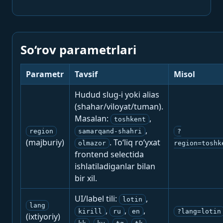
So‘rov parametrlari
Parametr
Tavsif
Misol
Hudud slug-i yoki alias
(shahar/viloyat/tuman).
Masalan:
,
toshkent
,
region
samarqand-shahri
?
(majburiy)
. To‘liq ro‘yxat
olmazor
region=toshk
frontend selectida
ishlatiladiganlar bilan
bir xil.
UI/label tili:
,
lotin
lang
,
,
,
kirill
ru
en
?lang=lotin
(ixtiyoriy)
,
,
,