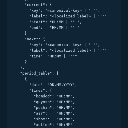
    "current": {

      "key": "<canonical-key> | '''",

      "label": "<localized label> | '''",

      "start": "HH:MM | '''",

      "end":   "HH:MM | '''"

    },

    "next": {

      "key": "<canonical-key> | '''",

      "label": "<localized label> | '''",

      "time": "HH:MM | '''"

    }

  },

  "period_table": [

    {

      "date": "DD.MM.YYYY",

      "times": {

        "bomdod": "HH:MM",

        "quyosh": "HH:MM",

        "peshin": "HH:MM",

        "asr":    "HH:MM",

        "shom":   "HH:MM",

        "xufton": "HH:MM"
