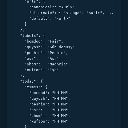
    "urls": {

      "canonical": "<url>",

      "alternate": { "<lang>": "<url>", ... },

      "default": "<url>"

    }

  },

  "labels": {

    "bomdod": "Fajr",

    "quyosh": "Gün doguşy",

    "peshin": "Peshin",

    "asr":    "Asr",

    "shom":   "Maghrib",

    "xufton": "Işa"

  },

  "today": {

    "times": {

      "bomdod": "HH:MM",

      "quyosh": "HH:MM",

      "peshin": "HH:MM",

      "asr":    "HH:MM",

      "shom":   "HH:MM",

      "xufton": "HH:MM"

    },
