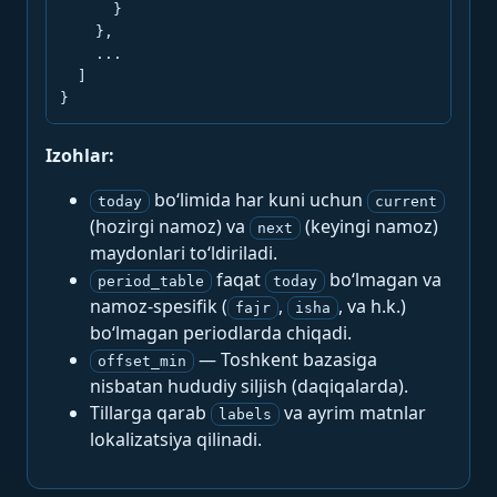
      }

    },

    ...

  ]

}
Izohlar:
bo‘limida har kuni uchun
today
current
(hozirgi namoz) va
(keyingi namoz)
next
maydonlari to‘ldiriladi.
faqat
bo‘lmagan va
period_table
today
namoz-spesifik (
,
, va h.k.)
fajr
isha
bo‘lmagan periodlarda chiqadi.
— Toshkent bazasiga
offset_min
nisbatan hududiy siljish (daqiqalarda).
Tillarga qarab
va ayrim matnlar
labels
lokalizatsiya qilinadi.