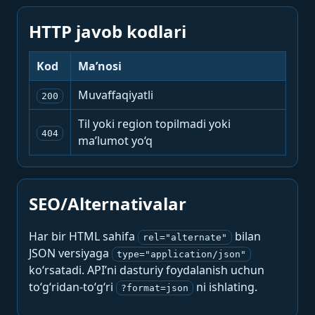
HTTP javob kodlari
Kod
Ma’nosi
Muvaffaqiyatli
200
Til yoki region topilmadi yoki
404
ma’lumot yo‘q
SEO/Alternativalar
Har bir HTML sahifa
bilan
rel="alternate"
JSON versiyaga
type="application/json"
ko‘rsatadi. API’ni dasturiy foydalanish uchun
to‘g‘ridan-to‘g‘ri
ni ishlating.
?format=json