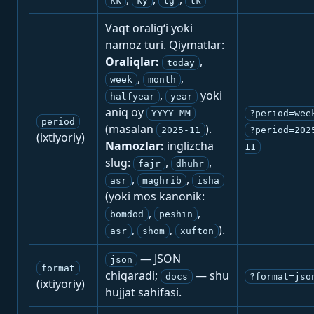
kk
ky
tg
tk
Vaqt oralig‘i yoki
namoz turi. Qiymatlar:
Oraliqlar:
,
today
,
,
week
month
,
yoki
halfyear
year
aniq oy
YYYY-MM
?period=wee
period
(masalan
).
2025-11
?period=202
(ixtiyoriy)
Namozlar:
inglizcha
11
slug:
,
,
fajr
dhuhr
,
,
asr
maghrib
isha
(yoki mos kanonik:
,
,
bomdod
peshin
,
,
).
asr
shom
xufton
— JSON
json
format
chiqaradi;
— shu
docs
?format=jso
(ixtiyoriy)
hujjat sahifasi.