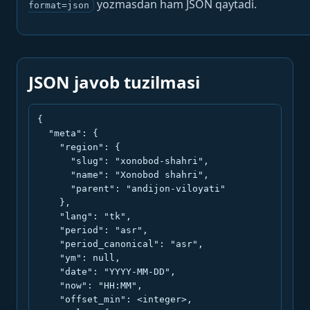
yozmasdan ham JSON qaytadi.
format=json
JSON javob tuzilmasi
{

  "meta": {

    "region": {

      "slug": "xonobod-shahri",

      "name": "Xonobod shahri",

      "parent": "andijon-viloyati"

    },

    "lang": "tk",

    "period": "asr",

    "period_canonical": "asr",

    "ym": null,

    "date": "YYYY-MM-DD",

    "now": "HH:MM",

    "offset_min": <integer>,
