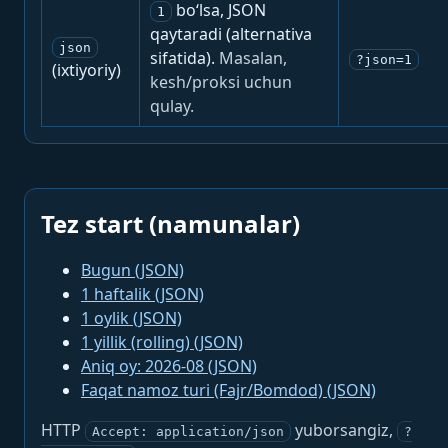
bo‘lsa, JSON
1
qaytaradi (alternativa
json
sifatida).
Masalan,
?json=1
(ixtiyoriy)
kesh/proksi uchun
qulay.
Tez start (namunalar)
Bugun (JSON)
1 haftalik (JSON)
1 oylik (JSON)
1 yillik (rolling) (JSON)
Aniq oy: 2026-08 (JSON)
Faqat namoz turi (Fajr/Bomdod) (JSON)
HTTP
yuborsangiz,
Accept: application/json
?