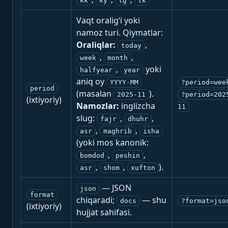
kk
ky
tg
tk
Vaqt oralig‘i yoki
namoz turi. Qiymatlar:
Oraliqlar:
,
today
,
,
week
month
,
yoki
halfyear
year
aniq oy
YYYY-MM
?period=wee
period
(masalan
).
2025-11
?period=202
(ixtiyoriy)
Namozlar:
inglizcha
11
slug:
,
,
fajr
dhuhr
,
,
asr
maghrib
isha
(yoki mos kanonik:
,
,
bomdod
peshin
,
,
).
asr
shom
xufton
— JSON
json
format
chiqaradi;
— shu
docs
?format=jso
(ixtiyoriy)
hujjat sahifasi.