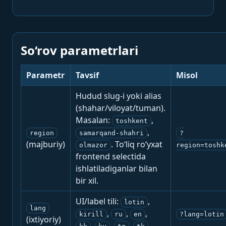
So‘rov parametrlari
Parametr
Tavsif
Misol
Hudud slug-i yoki alias
(shahar/viloyat/tuman).
Masalan:
,
toshkent
,
region
samarqand-shahri
?
(majburiy)
. To‘liq ro‘yxat
olmazor
region=toshk
frontend selectida
ishlatiladiganlar bilan
bir xil.
UI/label tili:
,
lotin
lang
,
,
,
kirill
ru
en
?lang=lotin
(ixtiyoriy)
,
,
,