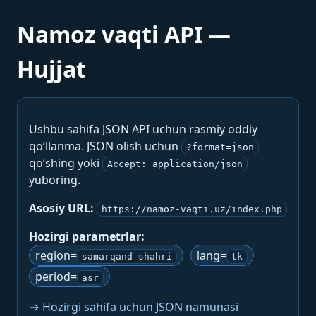
Namoz vaqti API —
Hujjat
Ushbu sahifa JSON API uchun rasmiy oddiy
qo‘llanma. JSON olish uchun
?format=json
qo‘shing yoki
Accept: application/json
yuboring.
Asosiy URL:
https://namoz-vaqti.uz/index.php
Hozirgi parametrlar:
region=
lang=
samarqand-shahri
tk
period=
asr
→ Hozirgi sahifa uchun JSON namunasi