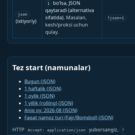
bo‘lsa, JSON
1
qaytaradi (alternativa
json
sifatida).
Masalan,
?json=1
(ixtiyoriy)
kesh/proksi uchun
qulay.
Tez start (namunalar)
Bugun (JSON)
1 haftalik (JSON)
1 oylik (JSON)
1 yillik (rolling) (JSON)
Aniq oy: 2026-08 (JSON)
Faqat namoz turi (Fajr/Bomdod) (JSON)
HTTP
yuborsangiz,
Accept: application/json
?