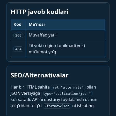
HTTP javob kodlari
Kod
Ma’nosi
Muvaffaqiyatli
200
Til yoki region topilmadi yoki
404
ma’lumot yo‘q
SEO/Alternativalar
Har bir HTML sahifa
bilan
rel="alternate"
JSON versiyaga
type="application/json"
ko‘rsatadi. API’ni dasturiy foydalanish uchun
to‘g‘ridan-to‘g‘ri
ni ishlating.
?format=json