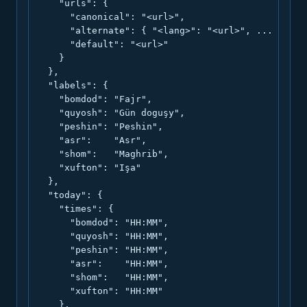
    "urls": {

      "canonical": "<url>",

      "alternate": { "<lang>": "<url>", ... },

      "default": "<url>"

    }

  },

  "labels": {

    "bomdod": "Fajr",

    "quyosh": "Gün doguşy",

    "peshin": "Peshin",

    "asr":    "Asr",

    "shom":   "Maghrib",

    "xufton": "Işa"

  },

  "today": {

    "times": {

      "bomdod": "HH:MM",

      "quyosh": "HH:MM",

      "peshin": "HH:MM",

      "asr":    "HH:MM",

      "shom":   "HH:MM",

      "xufton": "HH:MM"

    },
