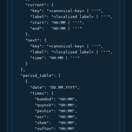
    "current": {

      "key": "<canonical-key> | '''",

      "label": "<localized label> | '''",

      "start": "HH:MM | '''",

      "end":   "HH:MM | '''"

    },

    "next": {

      "key": "<canonical-key> | '''",

      "label": "<localized label> | '''",

      "time": "HH:MM | '''"

    }

  },

  "period_table": [

    {

      "date": "DD.MM.YYYY",

      "times": {

        "bomdod": "HH:MM",

        "quyosh": "HH:MM",

        "peshin": "HH:MM",

        "asr":    "HH:MM",

        "shom":   "HH:MM",

        "xufton": "HH:MM"
