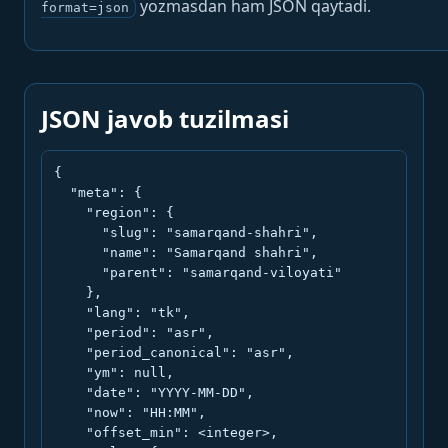
yozmasdan ham JSON qaytadi.
format=json
JSON javob tuzilmasi
{

  "meta": {

    "region": {

      "slug": "samarqand-shahri",

      "name": "Samarqand shahri",

      "parent": "samarqand-viloyati"

    },

    "lang": "tk",

    "period": "asr",

    "period_canonical": "asr",

    "ym": null,

    "date": "YYYY-MM-DD",

    "now": "HH:MM",

    "offset_min": <integer>,
