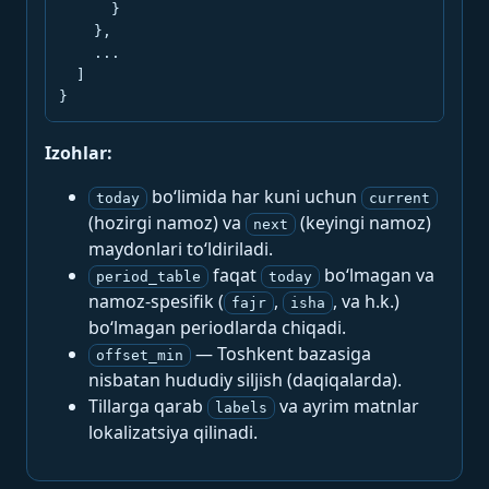
      }

    },

    ...

  ]

}
Izohlar:
bo‘limida har kuni uchun
today
current
(hozirgi namoz) va
(keyingi namoz)
next
maydonlari to‘ldiriladi.
faqat
bo‘lmagan va
period_table
today
namoz-spesifik (
,
, va h.k.)
fajr
isha
bo‘lmagan periodlarda chiqadi.
— Toshkent bazasiga
offset_min
nisbatan hududiy siljish (daqiqalarda).
Tillarga qarab
va ayrim matnlar
labels
lokalizatsiya qilinadi.