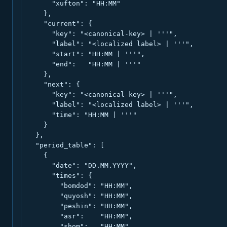
      "xufton": "HH:MM"

    },

    "current": {

      "key": "<canonical-key> | '''",

      "label": "<localized label> | '''",

      "start": "HH:MM | '''",

      "end":   "HH:MM | '''"

    },

    "next": {

      "key": "<canonical-key> | '''",

      "label": "<localized label> | '''",

      "time": "HH:MM | '''"

    }

  },

  "period_table": [

    {

      "date": "DD.MM.YYYY",

      "times": {

        "bomdod": "HH:MM",

        "quyosh": "HH:MM",

        "peshin": "HH:MM",

        "asr":    "HH:MM",

        "shom":   "HH:MM",
