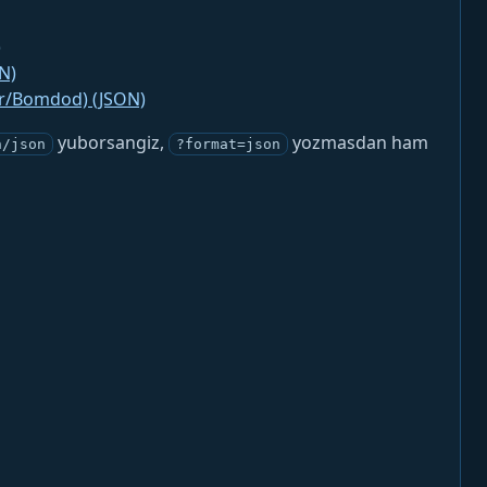
)
N)
jr/Bomdod) (JSON)
yuborsangiz,
yozmasdan ham
n/json
?format=json