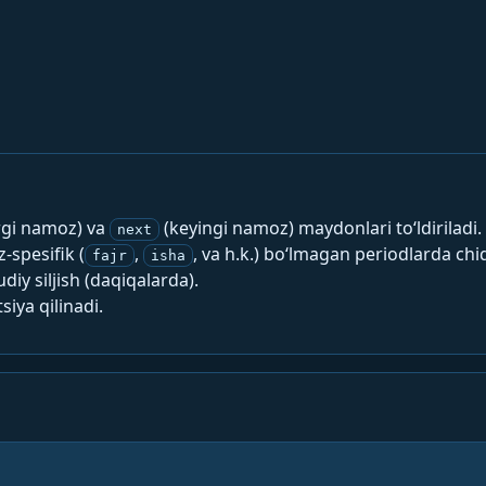
rgi namoz) va
(keyingi namoz) maydonlari to‘ldiriladi.
next
spesifik (
,
, va h.k.) bo‘lmagan periodlarda chi
fajr
isha
y siljish (daqiqalarda).
siya qilinadi.