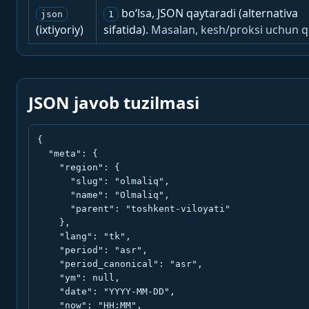
bo‘lsa, JSON qaytaradi (alternativa
json
1
(ixtiyoriy)
sifatida).
Masalan, kesh/proksi uchun q
JSON javob tuzilmasi
{

  "meta": {

    "region": {

      "slug": "olmaliq",

      "name": "Olmaliq",

      "parent": "toshkent-viloyati"

    },

    "lang": "tk",

    "period": "asr",

    "period_canonical": "asr",

    "ym": null,

    "date": "YYYY-MM-DD",

    "now": "HH:MM",
