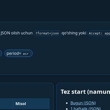
. JSON olish uchun
qo‘shing yoki
?format=json
Accept: ap
period=
asr
Tez start (namun
Bugun (JSON)
Misol
1 haftalik (JSON)