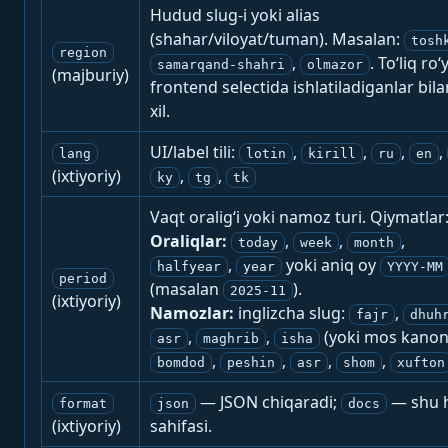
Hudud slug-i yoki alias
(shahar/viloyat/tuman). Masalan:
tosh
region
,
. To‘liq ro‘
samarqand-shahri
olmazor
(majburiy)
frontend selectida ishlatiladiganlar bila
xil.
UI/label tili:
,
,
,
,
lang
lotin
kirill
ru
en
(ixtiyoriy)
,
,
ky
tg
tk
Vaqt oralig‘i yoki namoz turi. Qiymatlar
Oraliqlar:
,
,
,
today
week
month
,
yoki aniq oy
halfyear
year
YYYY-MM
period
(masalan
).
2025-11
(ixtiyoriy)
Namozlar:
inglizcha slug:
,
fajr
dhuh
,
,
(yoki mos kanon
asr
maghrib
isha
,
,
,
,
bomdod
peshin
asr
shom
xufton
— JSON chiqaradi;
— shu h
format
json
docs
(ixtiyoriy)
sahifasi.