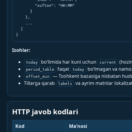
        "xufton": "HH:MM"

      }

    },

    ...

  ]

}
Izohlar:
bo‘limida har kuni uchun
(hozi
today
current
faqat
bo‘lmagan va namoz-
period_table
today
— Toshkent bazasiga nisbatan hududi
offset_min
Tillarga qarab
va ayrim matnlar lokalizat
labels
HTTP javob kodlari
Kod
Ma’nosi