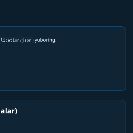
yuboring.
plication/json
alar)