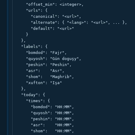
    "offset_min": <integer>,

    "urls": {

      "canonical": "<url>",

      "alternate": { "<lang>": "<url>", ... },

      "default": "<url>"

    }

  },

  "labels": {

    "bomdod": "Fajr",

    "quyosh": "Gün doguşy",

    "peshin": "Peshin",

    "asr":    "Asr",

    "shom":   "Maghrib",

    "xufton": "Işa"

  },

  "today": {

    "times": {

      "bomdod": "HH:MM",

      "quyosh": "HH:MM",

      "peshin": "HH:MM",

      "asr":    "HH:MM",

      "shom":   "HH:MM",
