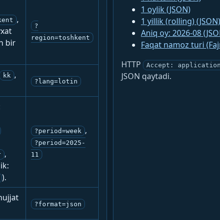
1 oylik (JSON)
,
1 yillik (rolling) (JSON
kent
?
yxat
Aniq oy: 2026-08 (JSO
region=toshkent
n bir
Faqat namoz turi (Fa
HTTP
Accept: applicatio
,
JSON qaytadi.
kk
?lang=lotin
:
,
?period=week
?period=2025-
,
r
11
ik:
).
ujjat
?format=json