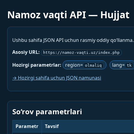
Namoz vaqti API — Hujjat
Ushbu sahifa JSON API uchun rasmiy oddiy qo‘llanma
Asosiy URL:
https://namoz-vaqti.uz/index.php
Hozirgi parametrlar:
region=
lang=
olmaliq
tk
→ Hozirgi sahifa uchun JSON namunasi
So‘rov parametrlari
Parametr
Tavsif