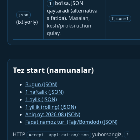
bo‘lsa, JSON
1
qaytaradi (alternativa
json
sifatida).
Masalan,
?json=1
(ixtiyoriy)
kesh/proksi uchun
qulay.
Tez start (namunalar)
Bugun (JSON)
1 haftalik (JSON)
1 oylik (JSON)
1 yillik (rolling) (JSON)
Aniq oy: 2026-08 (JSON)
Faqat namoz turi (Fajr/Bomdod) (JSON)
HTTP
yuborsangiz,
Accept: application/json
?