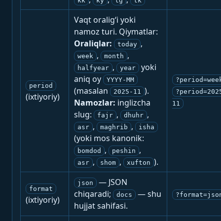
kk
ky
tg
tk
Vaqt oralig‘i yoki
namoz turi. Qiymatlar:
Oraliqlar:
,
today
,
,
week
month
,
yoki
halfyear
year
aniq oy
YYYY-MM
?period=wee
period
(masalan
).
2025-11
?period=202
(ixtiyoriy)
Namozlar:
inglizcha
11
slug:
,
,
fajr
dhuhr
,
,
asr
maghrib
isha
(yoki mos kanonik:
,
,
bomdod
peshin
,
,
).
asr
shom
xufton
— JSON
json
format
chiqaradi;
— shu
docs
?format=jso
(ixtiyoriy)
hujjat sahifasi.