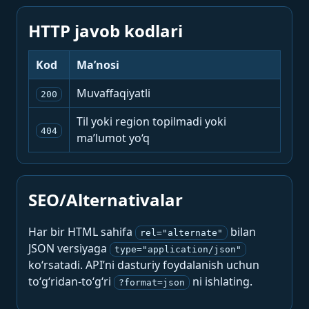
HTTP javob kodlari
Kod
Ma’nosi
Muvaffaqiyatli
200
Til yoki region topilmadi yoki
404
ma’lumot yo‘q
SEO/Alternativalar
Har bir HTML sahifa
bilan
rel="alternate"
JSON versiyaga
type="application/json"
ko‘rsatadi. API’ni dasturiy foydalanish uchun
to‘g‘ridan-to‘g‘ri
ni ishlating.
?format=json