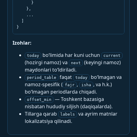
      }

    },

    ...

  ]

}
Izohlar:
bo‘limida har kuni uchun
today
current
(hozirgi namoz) va
(keyingi namoz)
next
maydonlari to‘ldiriladi.
faqat
bo‘lmagan va
period_table
today
namoz-spesifik (
,
, va h.k.)
fajr
isha
bo‘lmagan periodlarda chiqadi.
— Toshkent bazasiga
offset_min
nisbatan hududiy siljish (daqiqalarda).
Tillarga qarab
va ayrim matnlar
labels
lokalizatsiya qilinadi.