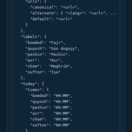
    "urls": {

      "canonical": "<url>",

      "alternate": { "<lang>": "<url>", ... },

      "default": "<url>"

    }

  },

  "labels": {

    "bomdod": "Fajr",

    "quyosh": "Gün doguşy",

    "peshin": "Peshin",

    "asr":    "Asr",

    "shom":   "Maghrib",

    "xufton": "Işa"

  },

  "today": {

    "times": {

      "bomdod": "HH:MM",

      "quyosh": "HH:MM",

      "peshin": "HH:MM",

      "asr":    "HH:MM",

      "shom":   "HH:MM",

      "xufton": "HH:MM"

    },
