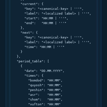
    "current": {

      "key": "<canonical-key> | '''",

      "label": "<localized label> | '''",

      "start": "HH:MM | '''",

      "end":   "HH:MM | '''"

    },

    "next": {

      "key": "<canonical-key> | '''",

      "label": "<localized label> | '''",

      "time": "HH:MM | '''"

    }

  },

  "period_table": [

    {

      "date": "DD.MM.YYYY",

      "times": {

        "bomdod": "HH:MM",

        "quyosh": "HH:MM",

        "peshin": "HH:MM",

        "asr":    "HH:MM",

        "shom":   "HH:MM",

        "xufton": "HH:MM"
