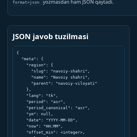
yozmasdan ham JSON qaytadi.
format=json
JSON javob tuzilmasi
{

  "meta": {

    "region": {

      "slug": "navoiy-shahri",

      "name": "Navoiy shahri",

      "parent": "navoiy-viloyati"

    },

    "lang": "tk",

    "period": "asr",

    "period_canonical": "asr",

    "ym": null,

    "date": "YYYY-MM-DD",

    "now": "HH:MM",

    "offset_min": <integer>,
