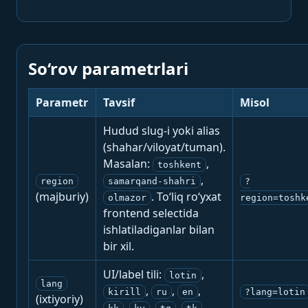
So‘rov parametrlari
Parametr
Tavsif
Misol
Hudud slug-i yoki alias
(shahar/viloyat/tuman).
Masalan:
,
toshkent
,
region
samarqand-shahri
?
(majburiy)
. To‘liq ro‘yxat
olmazor
region=toshk
frontend selectida
ishlatiladiganlar bilan
bir xil.
UI/label tili:
,
lotin
lang
,
,
,
kirill
ru
en
?lang=lotin
(ixtiyoriy)
,
,
,