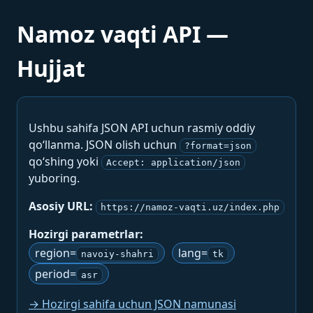
Namoz vaqti API —
Hujjat
Ushbu sahifa JSON API uchun rasmiy oddiy
qo‘llanma. JSON olish uchun
?format=json
qo‘shing yoki
Accept: application/json
yuboring.
Asosiy URL:
https://namoz-vaqti.uz/index.php
Hozirgi parametrlar:
region=
lang=
navoiy-shahri
tk
period=
asr
→ Hozirgi sahifa uchun JSON namunasi