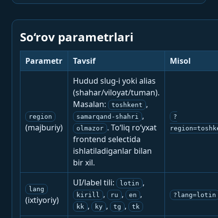
So‘rov parametrlari
Parametr
Tavsif
Misol
Hudud slug-i yoki alias
(shahar/viloyat/tuman).
Masalan:
,
toshkent
,
region
samarqand-shahri
?
(majburiy)
. To‘liq ro‘yxat
olmazor
region=toshk
frontend selectida
ishlatiladiganlar bilan
bir xil.
UI/label tili:
,
lotin
lang
,
,
,
kirill
ru
en
?lang=lotin
(ixtiyoriy)
,
,
,
kk
ky
tg
tk