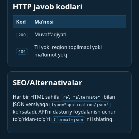
HTTP javob kodlari
Kod
Ma’nosi
Muvaffaqiyatli
200
Til yoki region topilmadi yoki
404
ma’lumot yo‘q
SEO/Alternativalar
Har bir HTML sahifa
bilan
rel="alternate"
JSON versiyaga
type="application/json"
ko‘rsatadi. API’ni dasturiy foydalanish uchun
to‘g‘ridan-to‘g‘ri
ni ishlating.
?format=json