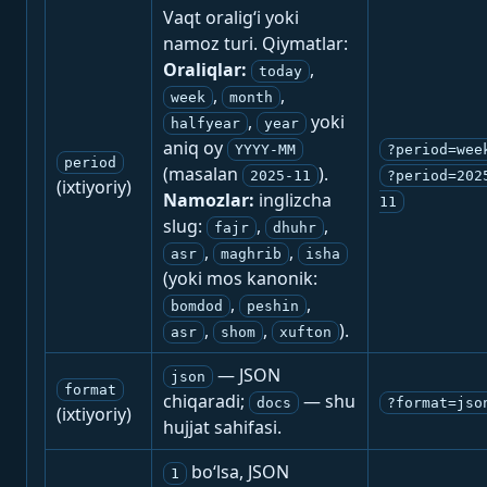
Vaqt oralig‘i yoki
namoz turi. Qiymatlar:
Oraliqlar:
,
today
,
,
week
month
,
yoki
halfyear
year
aniq oy
YYYY-MM
?period=wee
period
(masalan
).
2025-11
?period=202
(ixtiyoriy)
Namozlar:
inglizcha
11
slug:
,
,
fajr
dhuhr
,
,
asr
maghrib
isha
(yoki mos kanonik:
,
,
bomdod
peshin
,
,
).
asr
shom
xufton
— JSON
json
format
chiqaradi;
— shu
docs
?format=jso
(ixtiyoriy)
hujjat sahifasi.
bo‘lsa, JSON
1