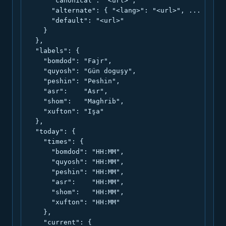
      "canonical": "<url>",

      "alternate": { "<lang>": "<url>", ... },

      "default": "<url>"

    }

  },

  "labels": {

    "bomdod": "Fajr",

    "quyosh": "Gün doguşy",

    "peshin": "Peshin",

    "asr":    "Asr",

    "shom":   "Maghrib",

    "xufton": "Işa"

  },

  "today": {

    "times": {

      "bomdod": "HH:MM",

      "quyosh": "HH:MM",

      "peshin": "HH:MM",

      "asr":    "HH:MM",

      "shom":   "HH:MM",

      "xufton": "HH:MM"

    },

    "current": {
