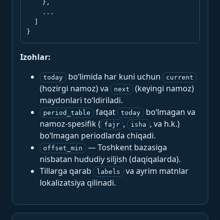
    },

    ...

  ]

}
Izohlar:
bo‘limida har kuni uchun
today
current
(hozirgi namoz) va
(keyingi namoz)
next
maydonlari to‘ldiriladi.
faqat
bo‘lmagan va
period_table
today
namoz-spesifik (
,
, va h.k.)
fajr
isha
bo‘lmagan periodlarda chiqadi.
— Toshkent bazasiga
offset_min
nisbatan hududiy siljish (daqiqalarda).
Tillarga qarab
va ayrim matnlar
labels
lokalizatsiya qilinadi.