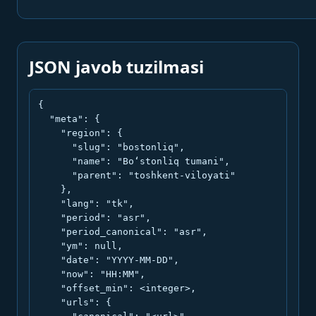
JSON javob tuzilmasi
{

  "meta": {

    "region": {

      "slug": "bostonliq",

      "name": "Bo‘stonliq tumani",

      "parent": "toshkent-viloyati"

    },

    "lang": "tk",

    "period": "asr",

    "period_canonical": "asr",

    "ym": null,

    "date": "YYYY-MM-DD",

    "now": "HH:MM",

    "offset_min": <integer>,

    "urls": {
