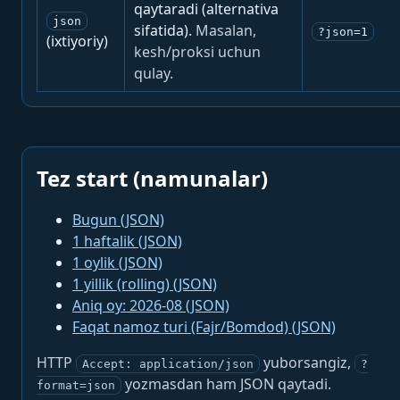
qaytaradi (alternativa
json
sifatida).
Masalan,
?json=1
(ixtiyoriy)
kesh/proksi uchun
qulay.
Tez start (namunalar)
Bugun (JSON)
1 haftalik (JSON)
1 oylik (JSON)
1 yillik (rolling) (JSON)
Aniq oy: 2026-08 (JSON)
Faqat namoz turi (Fajr/Bomdod) (JSON)
HTTP
yuborsangiz,
Accept: application/json
?
yozmasdan ham JSON qaytadi.
format=json