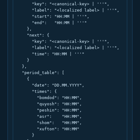
      "key": "<canonical-key> | '''",

      "label": "<localized label> | '''",

      "start": "HH:MM | '''",

      "end":   "HH:MM | '''"

    },

    "next": {

      "key": "<canonical-key> | '''",

      "label": "<localized label> | '''",

      "time": "HH:MM | '''"

    }

  },

  "period_table": [

    {

      "date": "DD.MM.YYYY",

      "times": {

        "bomdod": "HH:MM",

        "quyosh": "HH:MM",

        "peshin": "HH:MM",

        "asr":    "HH:MM",

        "shom":   "HH:MM",

        "xufton": "HH:MM"

      }
