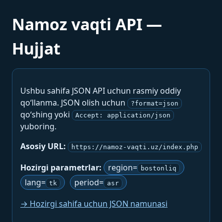
Namoz vaqti API —
Hujjat
Ushbu sahifa JSON API uchun rasmiy oddiy
qo‘llanma. JSON olish uchun
?format=json
qo‘shing yoki
Accept: application/json
yuboring.
Asosiy URL:
https://namoz-vaqti.uz/index.php
Hozirgi parametrlar:
region=
bostonliq
lang=
period=
tk
asr
→ Hozirgi sahifa uchun JSON namunasi