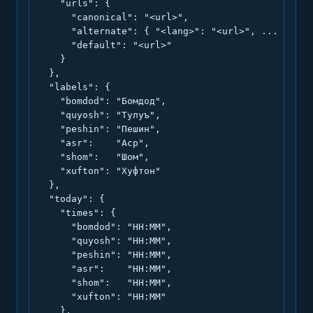
    "urls": {

      "canonical": "<url>",

      "alternate": { "<lang>": "<url>", ... },

      "default": "<url>"

    }

  },

  "labels": {

    "bomdod": "Бомдод",

    "quyosh": "Тулуъ",

    "peshin": "Пешин",

    "asr":    "Аср",

    "shom":   "Шом",

    "xufton": "Хуфтон"

  },

  "today": {

    "times": {

      "bomdod": "HH:MM",

      "quyosh": "HH:MM",

      "peshin": "HH:MM",

      "asr":    "HH:MM",

      "shom":   "HH:MM",

      "xufton": "HH:MM"

    },
