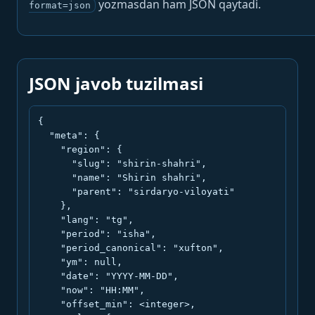
yozmasdan ham JSON qaytadi.
format=json
JSON javob tuzilmasi
{

  "meta": {

    "region": {

      "slug": "shirin-shahri",

      "name": "Shirin shahri",

      "parent": "sirdaryo-viloyati"

    },

    "lang": "tg",

    "period": "isha",

    "period_canonical": "xufton",

    "ym": null,

    "date": "YYYY-MM-DD",

    "now": "HH:MM",

    "offset_min": <integer>,
