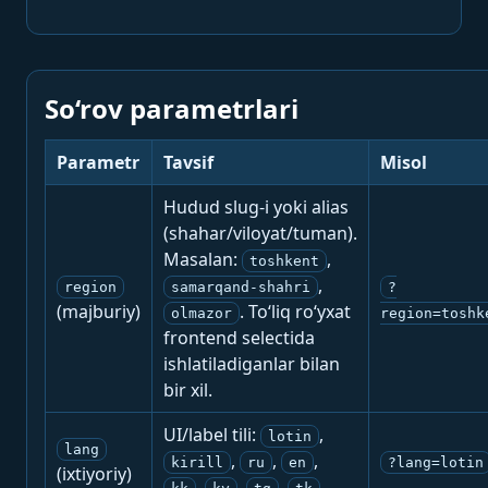
So‘rov parametrlari
Parametr
Tavsif
Misol
Hudud slug-i yoki alias
(shahar/viloyat/tuman).
Masalan:
,
toshkent
,
region
samarqand-shahri
?
(majburiy)
. To‘liq ro‘yxat
olmazor
region=toshk
frontend selectida
ishlatiladiganlar bilan
bir xil.
UI/label tili:
,
lotin
lang
,
,
,
kirill
ru
en
?lang=lotin
(ixtiyoriy)
,
,
,