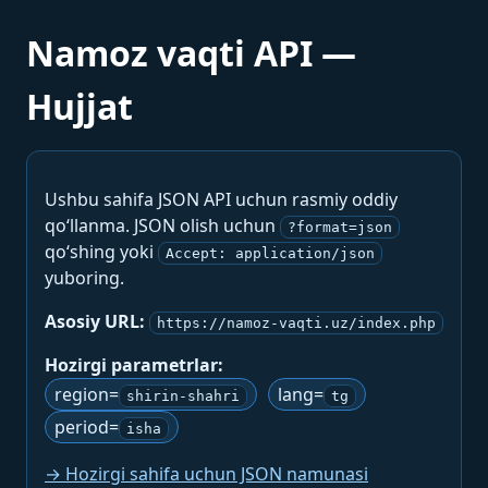
Namoz vaqti API —
Hujjat
Ushbu sahifa JSON API uchun rasmiy oddiy
qo‘llanma. JSON olish uchun
?format=json
qo‘shing yoki
Accept: application/json
yuboring.
Asosiy URL:
https://namoz-vaqti.uz/index.php
Hozirgi parametrlar:
region=
lang=
shirin-shahri
tg
period=
isha
→ Hozirgi sahifa uchun JSON namunasi