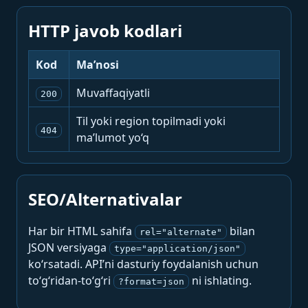
HTTP javob kodlari
Kod
Ma’nosi
Muvaffaqiyatli
200
Til yoki region topilmadi yoki
404
ma’lumot yo‘q
SEO/Alternativalar
Har bir HTML sahifa
bilan
rel="alternate"
JSON versiyaga
type="application/json"
ko‘rsatadi. API’ni dasturiy foydalanish uchun
to‘g‘ridan-to‘g‘ri
ni ishlating.
?format=json