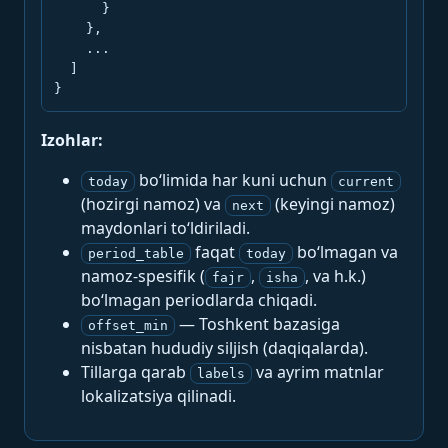
      }

    },

    ...

  ]

}
Izohlar:
bo‘limida har kuni uchun
today
current
(hozirgi namoz) va
(keyingi namoz)
next
maydonlari to‘ldiriladi.
faqat
bo‘lmagan va
period_table
today
namoz-spesifik (
,
, va h.k.)
fajr
isha
bo‘lmagan periodlarda chiqadi.
— Toshkent bazasiga
offset_min
nisbatan hududiy siljish (daqiqalarda).
Tillarga qarab
va ayrim matnlar
labels
lokalizatsiya qilinadi.