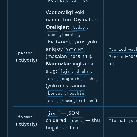
kk
ky
tg
tk
Vaqt oralig‘i yoki
namoz turi. Qiymatlar:
Oraliqlar:
,
today
,
,
week
month
,
yoki
halfyear
year
aniq oy
YYYY-MM
?period=wee
period
(masalan
).
2025-11
?period=202
(ixtiyoriy)
Namozlar:
inglizcha
11
slug:
,
,
fajr
dhuhr
,
,
asr
maghrib
isha
(yoki mos kanonik:
,
,
bomdod
peshin
,
,
).
asr
shom
xufton
— JSON
json
format
chiqaradi;
— shu
docs
?format=jso
(ixtiyoriy)
hujjat sahifasi.