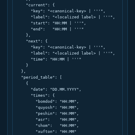
    "current": {

      "key": "<canonical-key> | '''",

      "label": "<localized label> | '''",

      "start": "HH:MM | '''",

      "end":   "HH:MM | '''"

    },

    "next": {

      "key": "<canonical-key> | '''",

      "label": "<localized label> | '''",

      "time": "HH:MM | '''"

    }

  },

  "period_table": [

    {

      "date": "DD.MM.YYYY",

      "times": {

        "bomdod": "HH:MM",

        "quyosh": "HH:MM",

        "peshin": "HH:MM",

        "asr":    "HH:MM",

        "shom":   "HH:MM",

        "xufton": "HH:MM"
