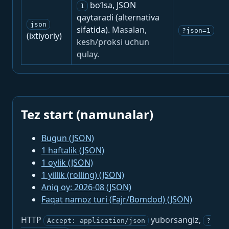
bo‘lsa, JSON
1
qaytaradi (alternativa
json
sifatida).
Masalan,
?json=1
(ixtiyoriy)
kesh/proksi uchun
qulay.
Tez start (namunalar)
Bugun (JSON)
1 haftalik (JSON)
1 oylik (JSON)
1 yillik (rolling) (JSON)
Aniq oy: 2026-08 (JSON)
Faqat namoz turi (Fajr/Bomdod) (JSON)
HTTP
yuborsangiz,
Accept: application/json
?