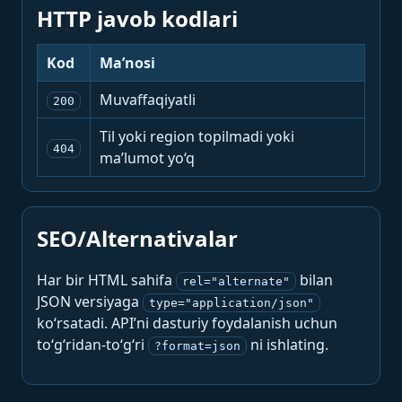
HTTP javob kodlari
Kod
Ma’nosi
Muvaffaqiyatli
200
Til yoki region topilmadi yoki
404
ma’lumot yo‘q
SEO/Alternativalar
Har bir HTML sahifa
bilan
rel="alternate"
JSON versiyaga
type="application/json"
ko‘rsatadi. API’ni dasturiy foydalanish uchun
to‘g‘ridan-to‘g‘ri
ni ishlating.
?format=json