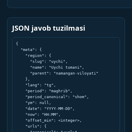
JSON javob tuzilmasi
{

  "meta": {

    "region": {

      "slug": "uychi",

      "name": "Uychi tumani",

      "parent": "namangan-viloyati"

    },

    "lang": "tg",

    "period": "maghrib",

    "period_canonical": "shom",

    "ym": null,

    "date": "YYYY-MM-DD",

    "now": "HH:MM",

    "offset_min": <integer>,

    "urls": {
