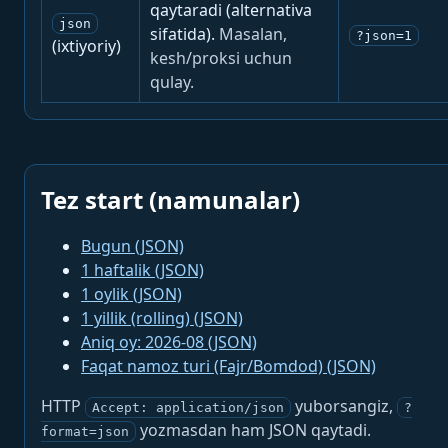
qaytaradi (alternativa
json
sifatida).
Masalan,
?json=1
(ixtiyoriy)
kesh/proksi uchun
qulay.
Tez start (namunalar)
Bugun (JSON)
1 haftalik (JSON)
1 oylik (JSON)
1 yillik (rolling) (JSON)
Aniq oy: 2026-08 (JSON)
Faqat namoz turi (Fajr/Bomdod) (JSON)
HTTP
yuborsangiz,
Accept: application/json
?
yozmasdan ham JSON qaytadi.
format=json