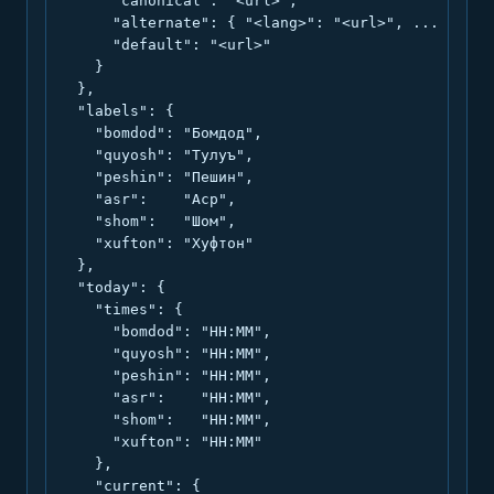
      "canonical": "<url>",

      "alternate": { "<lang>": "<url>", ... },

      "default": "<url>"

    }

  },

  "labels": {

    "bomdod": "Бомдод",

    "quyosh": "Тулуъ",

    "peshin": "Пешин",

    "asr":    "Аср",

    "shom":   "Шом",

    "xufton": "Хуфтон"

  },

  "today": {

    "times": {

      "bomdod": "HH:MM",

      "quyosh": "HH:MM",

      "peshin": "HH:MM",

      "asr":    "HH:MM",

      "shom":   "HH:MM",

      "xufton": "HH:MM"

    },

    "current": {
