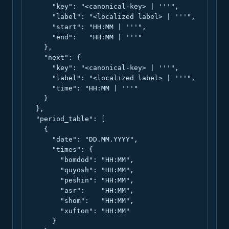
      "key": "<canonical-key> | '''",

      "label": "<localized label> | '''",

      "start": "HH:MM | '''",

      "end":   "HH:MM | '''"

    },

    "next": {

      "key": "<canonical-key> | '''",

      "label": "<localized label> | '''",

      "time": "HH:MM | '''"

    }

  },

  "period_table": [

    {

      "date": "DD.MM.YYYY",

      "times": {

        "bomdod": "HH:MM",

        "quyosh": "HH:MM",

        "peshin": "HH:MM",

        "asr":    "HH:MM",

        "shom":   "HH:MM",

        "xufton": "HH:MM"

      }
