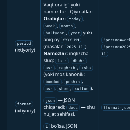
Vaqt oralig‘i yoki
namoz turi. Qiymatlar:
Oraliqlar:
,
today
,
,
week
month
,
yoki
halfyear
year
aniq oy
YYYY-MM
?period=wee
period
(masalan
).
2025-11
?period=202
(ixtiyoriy)
Namozlar:
inglizcha
11
slug:
,
,
fajr
dhuhr
,
,
asr
maghrib
isha
(yoki mos kanonik:
,
,
bomdod
peshin
,
,
).
asr
shom
xufton
— JSON
json
format
chiqaradi;
— shu
docs
?format=jso
(ixtiyoriy)
hujjat sahifasi.
bo‘lsa, JSON
1