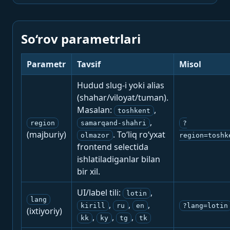
So‘rov parametrlari
Parametr
Tavsif
Misol
Hudud slug-i yoki alias
(shahar/viloyat/tuman).
Masalan:
,
toshkent
,
region
samarqand-shahri
?
(majburiy)
. To‘liq ro‘yxat
olmazor
region=toshk
frontend selectida
ishlatiladiganlar bilan
bir xil.
UI/label tili:
,
lotin
lang
,
,
,
kirill
ru
en
?lang=lotin
(ixtiyoriy)
,
,
,
kk
ky
tg
tk