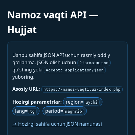
Namoz vaqti API —
Hujjat
Ushbu sahifa JSON API uchun rasmiy oddiy
qo‘llanma. JSON olish uchun
?format=json
qo‘shing yoki
Accept: application/json
yuboring.
Asosiy URL:
https://namoz-vaqti.uz/index.php
Hozirgi parametrlar:
region=
uychi
lang=
period=
tg
maghrib
→ Hozirgi sahifa uchun JSON namunasi