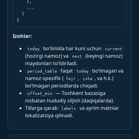
    },

    ...

  ]

}
Izohlar:
bo‘limida har kuni uchun
today
current
(hozirgi namoz) va
(keyingi namoz)
next
maydonlari to‘ldiriladi.
faqat
bo‘lmagan va
period_table
today
namoz-spesifik (
,
, va h.k.)
fajr
isha
bo‘lmagan periodlarda chiqadi.
— Toshkent bazasiga
offset_min
nisbatan hududiy siljish (daqiqalarda).
Tillarga qarab
va ayrim matnlar
labels
lokalizatsiya qilinadi.