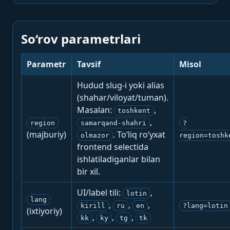
So‘rov parametrlari
Parametr
Tavsif
Misol
Hudud slug-i yoki alias
(shahar/viloyat/tuman).
Masalan:
,
toshkent
,
region
samarqand-shahri
?
(majburiy)
. To‘liq ro‘yxat
olmazor
region=toshk
frontend selectida
ishlatiladiganlar bilan
bir xil.
UI/label tili:
,
lotin
lang
,
,
,
kirill
ru
en
?lang=lotin
(ixtiyoriy)
,
,
,
kk
ky
tg
tk