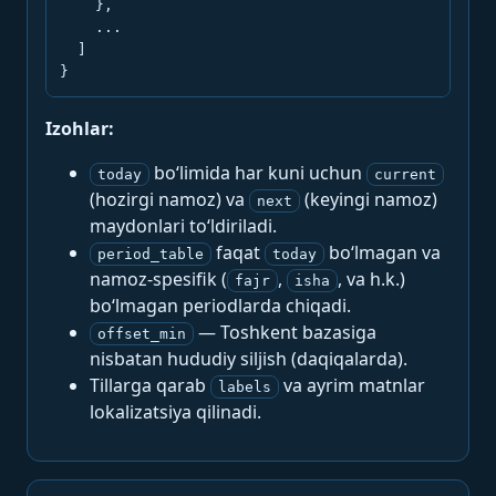
    },

    ...

  ]

}
Izohlar:
bo‘limida har kuni uchun
today
current
(hozirgi namoz) va
(keyingi namoz)
next
maydonlari to‘ldiriladi.
faqat
bo‘lmagan va
period_table
today
namoz-spesifik (
,
, va h.k.)
fajr
isha
bo‘lmagan periodlarda chiqadi.
— Toshkent bazasiga
offset_min
nisbatan hududiy siljish (daqiqalarda).
Tillarga qarab
va ayrim matnlar
labels
lokalizatsiya qilinadi.