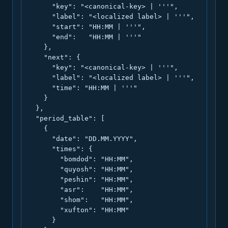
      "key": "<canonical-key> | '''",

      "label": "<localized label> | '''",

      "start": "HH:MM | '''",

      "end":   "HH:MM | '''"

    },

    "next": {

      "key": "<canonical-key> | '''",

      "label": "<localized label> | '''",

      "time": "HH:MM | '''"

    }

  },

  "period_table": [

    {

      "date": "DD.MM.YYYY",

      "times": {

        "bomdod": "HH:MM",

        "quyosh": "HH:MM",

        "peshin": "HH:MM",

        "asr":    "HH:MM",

        "shom":   "HH:MM",

        "xufton": "HH:MM"

      }
