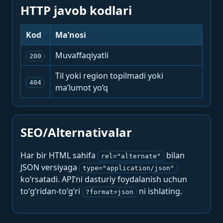
HTTP javob kodlari
Kod
Ma’nosi
Muvaffaqiyatli
200
Til yoki region topilmadi yoki
404
ma’lumot yo‘q
SEO/Alternativalar
Har bir HTML sahifa
bilan
rel="alternate"
JSON versiyaga
type="application/json"
ko‘rsatadi. API’ni dasturiy foydalanish uchun
to‘g‘ridan-to‘g‘ri
ni ishlating.
?format=json