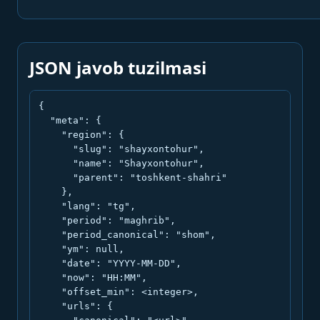
JSON javob tuzilmasi
{

  "meta": {

    "region": {

      "slug": "shayxontohur",

      "name": "Shayxontohur",

      "parent": "toshkent-shahri"

    },

    "lang": "tg",

    "period": "maghrib",

    "period_canonical": "shom",

    "ym": null,

    "date": "YYYY-MM-DD",

    "now": "HH:MM",

    "offset_min": <integer>,

    "urls": {
