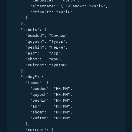
      "canonical": "<url>",

      "alternate": { "<lang>": "<url>", ... },

      "default": "<url>"

    }

  },

  "labels": {

    "bomdod": "Бомдод",

    "quyosh": "Тулуъ",

    "peshin": "Пешин",

    "asr":    "Аср",

    "shom":   "Шом",

    "xufton": "Хуфтон"

  },

  "today": {

    "times": {

      "bomdod": "HH:MM",

      "quyosh": "HH:MM",

      "peshin": "HH:MM",

      "asr":    "HH:MM",

      "shom":   "HH:MM",

      "xufton": "HH:MM"

    },

    "current": {
