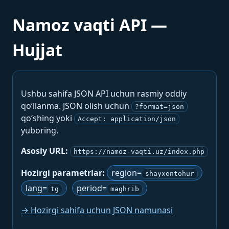
Namoz vaqti API —
Hujjat
Ushbu sahifa JSON API uchun rasmiy oddiy
qo‘llanma. JSON olish uchun
?format=json
qo‘shing yoki
Accept: application/json
yuboring.
Asosiy URL:
https://namoz-vaqti.uz/index.php
Hozirgi parametrlar:
region=
shayxontohur
lang=
period=
tg
maghrib
→ Hozirgi sahifa uchun JSON namunasi