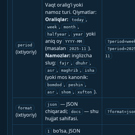
Vaqt oralig‘i yoki
namoz turi. Qiymatlar:
Oraliqlar:
,
today
,
,
week
month
,
yoki
halfyear
year
aniq oy
YYYY-MM
?period=wee
period
(masalan
).
2025-11
?period=202
(ixtiyoriy)
Namozlar:
inglizcha
11
slug:
,
,
fajr
dhuhr
,
,
asr
maghrib
isha
(yoki mos kanonik:
,
,
bomdod
peshin
,
,
).
asr
shom
xufton
— JSON
json
format
chiqaradi;
— shu
docs
?format=jso
(ixtiyoriy)
hujjat sahifasi.
bo‘lsa, JSON
1