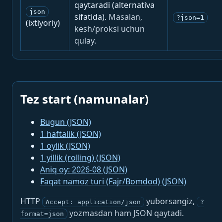
qaytaradi (alternativa
json
sifatida).
Masalan,
?json=1
(ixtiyoriy)
kesh/proksi uchun
qulay.
Tez start (namunalar)
Bugun (JSON)
1 haftalik (JSON)
1 oylik (JSON)
1 yillik (rolling) (JSON)
Aniq oy: 2026-08 (JSON)
Faqat namoz turi (Fajr/Bomdod) (JSON)
HTTP
yuborsangiz,
Accept: application/json
?
yozmasdan ham JSON qaytadi.
format=json