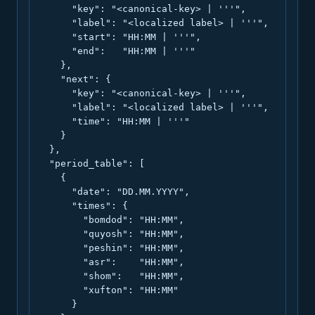
      "key": "<canonical-key> | '''",

      "label": "<localized label> | '''",

      "start": "HH:MM | '''",

      "end":   "HH:MM | '''"

    },

    "next": {

      "key": "<canonical-key> | '''",

      "label": "<localized label> | '''",

      "time": "HH:MM | '''"

    }

  },

  "period_table": [

    {

      "date": "DD.MM.YYYY",

      "times": {

        "bomdod": "HH:MM",

        "quyosh": "HH:MM",

        "peshin": "HH:MM",

        "asr":    "HH:MM",

        "shom":   "HH:MM",

        "xufton": "HH:MM"

      }
