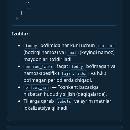
    },

    ...

  ]

}
Izohlar:
bo‘limida har kuni uchun
today
current
(hozirgi namoz) va
(keyingi namoz)
next
maydonlari to‘ldiriladi.
faqat
bo‘lmagan va
period_table
today
namoz-spesifik (
,
, va h.k.)
fajr
isha
bo‘lmagan periodlarda chiqadi.
— Toshkent bazasiga
offset_min
nisbatan hududiy siljish (daqiqalarda).
Tillarga qarab
va ayrim matnlar
labels
lokalizatsiya qilinadi.