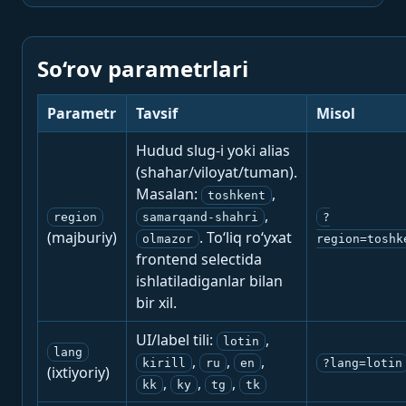
So‘rov parametrlari
Parametr
Tavsif
Misol
Hudud slug-i yoki alias
(shahar/viloyat/tuman).
Masalan:
,
toshkent
,
region
samarqand-shahri
?
(majburiy)
. To‘liq ro‘yxat
olmazor
region=toshk
frontend selectida
ishlatiladiganlar bilan
bir xil.
UI/label tili:
,
lotin
lang
,
,
,
kirill
ru
en
?lang=lotin
(ixtiyoriy)
,
,
,
kk
ky
tg
tk