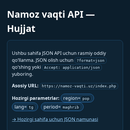
Namoz vaqti API —
Hujjat
Ushbu sahifa JSON API uchun rasmiy oddiy
qo‘llanma. JSON olish uchun
?format=json
qo‘shing yoki
Accept: application/json
yuboring.
Asosiy URL:
https://namoz-vaqti.uz/index.php
Hozirgi parametrlar:
region=
pop
lang=
period=
tg
maghrib
→ Hozirgi sahifa uchun JSON namunasi