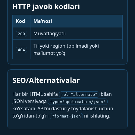
HTTP javob kodlari
Kod
Ma’nosi
Muvaffaqiyatli
200
Til yoki region topilmadi yoki
404
ma’lumot yo‘q
SEO/Alternativalar
Har bir HTML sahifa
bilan
rel="alternate"
JSON versiyaga
type="application/json"
ko‘rsatadi. API’ni dasturiy foydalanish uchun
to‘g‘ridan-to‘g‘ri
ni ishlating.
?format=json