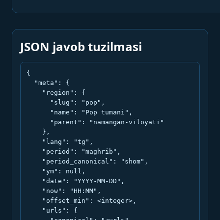
JSON javob tuzilmasi
{

  "meta": {

    "region": {

      "slug": "pop",

      "name": "Pop tumani",

      "parent": "namangan-viloyati"

    },

    "lang": "tg",

    "period": "maghrib",

    "period_canonical": "shom",

    "ym": null,

    "date": "YYYY-MM-DD",

    "now": "HH:MM",

    "offset_min": <integer>,

    "urls": {
