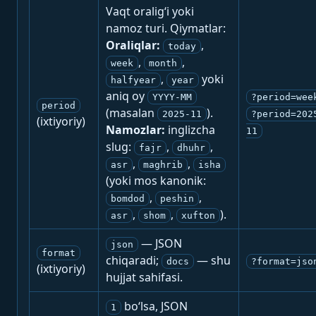
Vaqt oralig‘i yoki
namoz turi. Qiymatlar:
Oraliqlar:
,
today
,
,
week
month
,
yoki
halfyear
year
aniq oy
YYYY-MM
?period=wee
period
(masalan
).
2025-11
?period=202
(ixtiyoriy)
Namozlar:
inglizcha
11
slug:
,
,
fajr
dhuhr
,
,
asr
maghrib
isha
(yoki mos kanonik:
,
,
bomdod
peshin
,
,
).
asr
shom
xufton
— JSON
json
format
chiqaradi;
— shu
docs
?format=jso
(ixtiyoriy)
hujjat sahifasi.
bo‘lsa, JSON
1