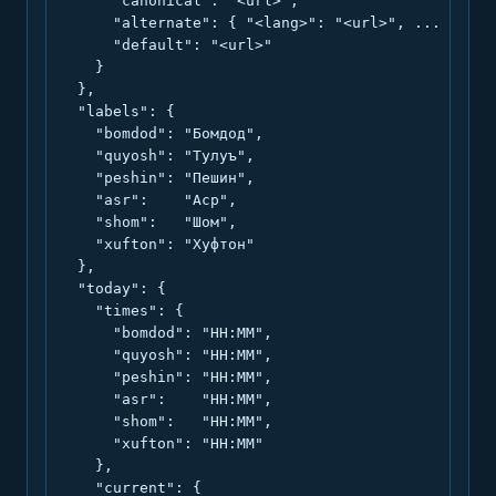
      "canonical": "<url>",

      "alternate": { "<lang>": "<url>", ... },

      "default": "<url>"

    }

  },

  "labels": {

    "bomdod": "Бомдод",

    "quyosh": "Тулуъ",

    "peshin": "Пешин",

    "asr":    "Аср",

    "shom":   "Шом",

    "xufton": "Хуфтон"

  },

  "today": {

    "times": {

      "bomdod": "HH:MM",

      "quyosh": "HH:MM",

      "peshin": "HH:MM",

      "asr":    "HH:MM",

      "shom":   "HH:MM",

      "xufton": "HH:MM"

    },

    "current": {
