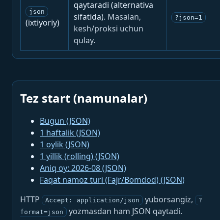
qaytaradi (alternativa
json
sifatida).
Masalan,
?json=1
(ixtiyoriy)
kesh/proksi uchun
qulay.
Tez start (namunalar)
Bugun (JSON)
1 haftalik (JSON)
1 oylik (JSON)
1 yillik (rolling) (JSON)
Aniq oy: 2026-08 (JSON)
Faqat namoz turi (Fajr/Bomdod) (JSON)
HTTP
yuborsangiz,
Accept: application/json
?
yozmasdan ham JSON qaytadi.
format=json