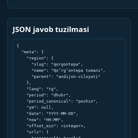
JSON javob tuzilmasi
{

  "meta": {

    "region": {

      "slug": "qorgontepa",

      "name": "Qo‘rg‘ontepa tumani",

      "parent": "andijon-viloyati"

    },

    "lang": "tg",

    "period": "dhuhr",

    "period_canonical": "peshin",

    "ym": null,

    "date": "YYYY-MM-DD",

    "now": "HH:MM",

    "offset_min": <integer>,

    "urls": {
