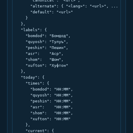
      "canonical": "<url>",

      "alternate": { "<lang>": "<url>", ... },

      "default": "<url>"

    }

  },

  "labels": {

    "bomdod": "Бомдод",

    "quyosh": "Тулуъ",

    "peshin": "Пешин",

    "asr":    "Аср",

    "shom":   "Шом",

    "xufton": "Хуфтон"

  },

  "today": {

    "times": {

      "bomdod": "HH:MM",

      "quyosh": "HH:MM",

      "peshin": "HH:MM",

      "asr":    "HH:MM",

      "shom":   "HH:MM",

      "xufton": "HH:MM"

    },

    "current": {
