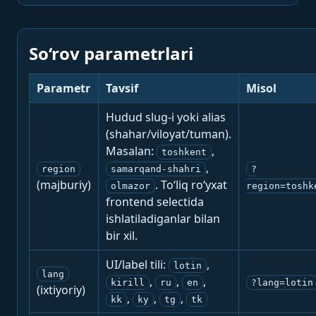
So‘rov parametrlari
Parametr
Tavsif
Misol
Hudud slug-i yoki alias
(shahar/viloyat/tuman).
Masalan:
,
toshkent
,
region
samarqand-shahri
?
(majburiy)
. To‘liq ro‘yxat
olmazor
region=toshk
frontend selectida
ishlatiladiganlar bilan
bir xil.
UI/label tili:
,
lotin
lang
,
,
,
kirill
ru
en
?lang=lotin
(ixtiyoriy)
,
,
,
kk
ky
tg
tk