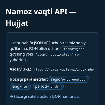
Namoz vaqti API —
Hujjat
Ushbu sahifa JSON API uchun rasmiy oddiy
qo‘llanma. JSON olish uchun
?format=json
qo‘shing yoki
Accept: application/json
yuboring.
Asosiy URL:
https://namoz-vaqti.uz/index.php
Hozirgi parametrlar:
region=
qorgontepa
lang=
period=
tg
dhuhr
→ Hozirgi sahifa uchun JSON namunasi