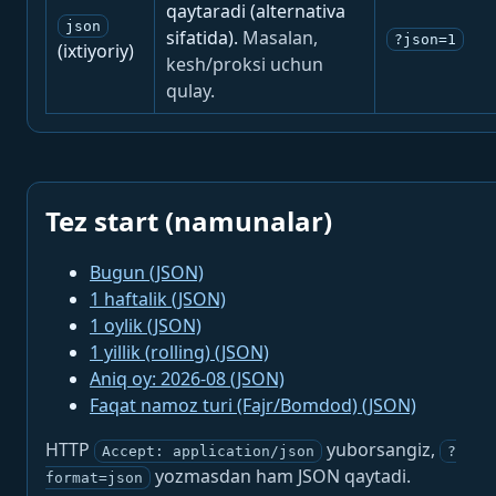
qaytaradi (alternativa
json
sifatida).
Masalan,
?json=1
(ixtiyoriy)
kesh/proksi uchun
qulay.
Tez start (namunalar)
Bugun (JSON)
1 haftalik (JSON)
1 oylik (JSON)
1 yillik (rolling) (JSON)
Aniq oy: 2026-08 (JSON)
Faqat namoz turi (Fajr/Bomdod) (JSON)
HTTP
yuborsangiz,
Accept: application/json
?
yozmasdan ham JSON qaytadi.
format=json