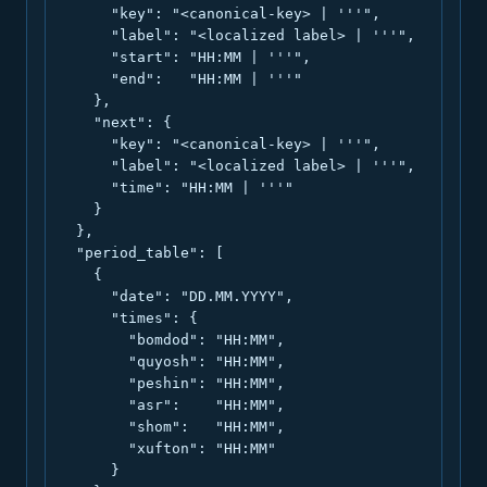
      "key": "<canonical-key> | '''",

      "label": "<localized label> | '''",

      "start": "HH:MM | '''",

      "end":   "HH:MM | '''"

    },

    "next": {

      "key": "<canonical-key> | '''",

      "label": "<localized label> | '''",

      "time": "HH:MM | '''"

    }

  },

  "period_table": [

    {

      "date": "DD.MM.YYYY",

      "times": {

        "bomdod": "HH:MM",

        "quyosh": "HH:MM",

        "peshin": "HH:MM",

        "asr":    "HH:MM",

        "shom":   "HH:MM",

        "xufton": "HH:MM"

      }
