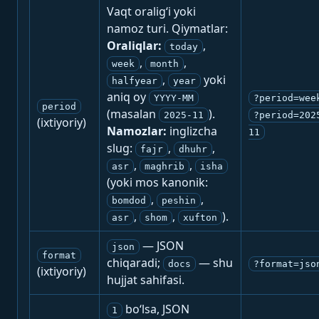
Vaqt oralig‘i yoki
namoz turi. Qiymatlar:
Oraliqlar:
,
today
,
,
week
month
,
yoki
halfyear
year
aniq oy
YYYY-MM
?period=wee
period
(masalan
).
2025-11
?period=202
(ixtiyoriy)
Namozlar:
inglizcha
11
slug:
,
,
fajr
dhuhr
,
,
asr
maghrib
isha
(yoki mos kanonik:
,
,
bomdod
peshin
,
,
).
asr
shom
xufton
— JSON
json
format
chiqaradi;
— shu
docs
?format=jso
(ixtiyoriy)
hujjat sahifasi.
bo‘lsa, JSON
1