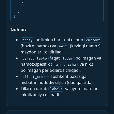
    },

    ...

  ]

}
Izohlar:
bo‘limida har kuni uchun
today
current
(hozirgi namoz) va
(keyingi namoz)
next
maydonlari to‘ldiriladi.
faqat
bo‘lmagan va
period_table
today
namoz-spesifik (
,
, va h.k.)
fajr
isha
bo‘lmagan periodlarda chiqadi.
— Toshkent bazasiga
offset_min
nisbatan hududiy siljish (daqiqalarda).
Tillarga qarab
va ayrim matnlar
labels
lokalizatsiya qilinadi.