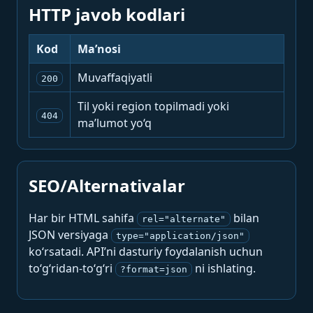
HTTP javob kodlari
Kod
Ma’nosi
Muvaffaqiyatli
200
Til yoki region topilmadi yoki
404
ma’lumot yo‘q
SEO/Alternativalar
Har bir HTML sahifa
bilan
rel="alternate"
JSON versiyaga
type="application/json"
ko‘rsatadi. API’ni dasturiy foydalanish uchun
to‘g‘ridan-to‘g‘ri
ni ishlating.
?format=json