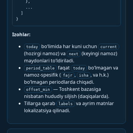
    },

    ...

  ]

}
Izohlar:
bo‘limida har kuni uchun
today
current
(hozirgi namoz) va
(keyingi namoz)
next
maydonlari to‘ldiriladi.
faqat
bo‘lmagan va
period_table
today
namoz-spesifik (
,
, va h.k.)
fajr
isha
bo‘lmagan periodlarda chiqadi.
— Toshkent bazasiga
offset_min
nisbatan hududiy siljish (daqiqalarda).
Tillarga qarab
va ayrim matnlar
labels
lokalizatsiya qilinadi.