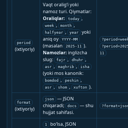
Vaqt oralig‘i yoki
namoz turi. Qiymatlar:
Oraliqlar:
,
today
,
,
week
month
,
yoki
halfyear
year
aniq oy
YYYY-MM
?period=wee
period
(masalan
).
2025-11
?period=202
(ixtiyoriy)
Namozlar:
inglizcha
11
slug:
,
,
fajr
dhuhr
,
,
asr
maghrib
isha
(yoki mos kanonik:
,
,
bomdod
peshin
,
,
).
asr
shom
xufton
— JSON
json
format
chiqaradi;
— shu
docs
?format=jso
(ixtiyoriy)
hujjat sahifasi.
bo‘lsa, JSON
1