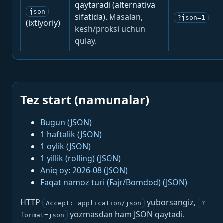
qaytaradi (alternativa
json
sifatida).
Masalan,
?json=1
(ixtiyoriy)
kesh/proksi uchun
qulay.
Tez start (namunalar)
Bugun (JSON)
1 haftalik (JSON)
1 oylik (JSON)
1 yillik (rolling) (JSON)
Aniq oy: 2026-08 (JSON)
Faqat namoz turi (Fajr/Bomdod) (JSON)
HTTP
yuborsangiz,
Accept: application/json
?
yozmasdan ham JSON qaytadi.
format=json