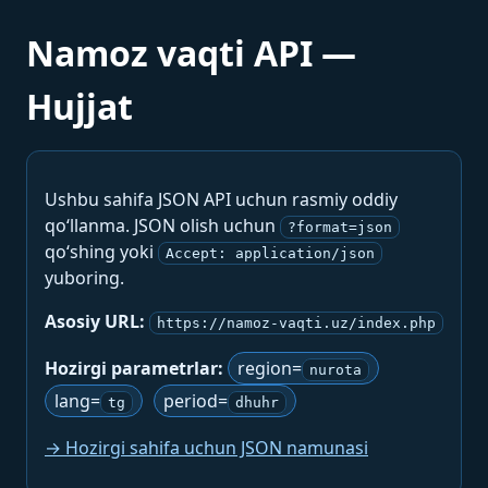
Namoz vaqti API —
Hujjat
Ushbu sahifa JSON API uchun rasmiy oddiy
qo‘llanma. JSON olish uchun
?format=json
qo‘shing yoki
Accept: application/json
yuboring.
Asosiy URL:
https://namoz-vaqti.uz/index.php
Hozirgi parametrlar:
region=
nurota
lang=
period=
tg
dhuhr
→ Hozirgi sahifa uchun JSON namunasi