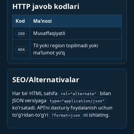
HTTP javob kodlari
Kod
Ma’nosi
Muvaffaqiyatli
200
Til yoki region topilmadi yoki
404
ma’lumot yo‘q
SEO/Alternativalar
Har bir HTML sahifa
bilan
rel="alternate"
JSON versiyaga
type="application/json"
ko‘rsatadi. API’ni dasturiy foydalanish uchun
to‘g‘ridan-to‘g‘ri
ni ishlating.
?format=json