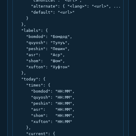
      "canonical": "<url>",

      "alternate": { "<lang>": "<url>", ... },

      "default": "<url>"

    }

  },

  "labels": {

    "bomdod": "Бомдод",

    "quyosh": "Тулуъ",

    "peshin": "Пешин",

    "asr":    "Аср",

    "shom":   "Шом",

    "xufton": "Хуфтон"

  },

  "today": {

    "times": {

      "bomdod": "HH:MM",

      "quyosh": "HH:MM",

      "peshin": "HH:MM",

      "asr":    "HH:MM",

      "shom":   "HH:MM",

      "xufton": "HH:MM"

    },

    "current": {
