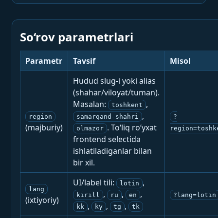
So‘rov parametrlari
Parametr
Tavsif
Misol
Hudud slug-i yoki alias
(shahar/viloyat/tuman).
Masalan:
,
toshkent
,
region
samarqand-shahri
?
(majburiy)
. To‘liq ro‘yxat
olmazor
region=toshk
frontend selectida
ishlatiladiganlar bilan
bir xil.
UI/label tili:
,
lotin
lang
,
,
,
kirill
ru
en
?lang=lotin
(ixtiyoriy)
,
,
,
kk
ky
tg
tk