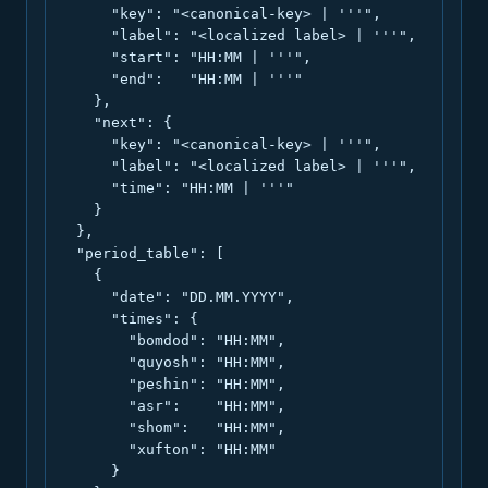
      "key": "<canonical-key> | '''",

      "label": "<localized label> | '''",

      "start": "HH:MM | '''",

      "end":   "HH:MM | '''"

    },

    "next": {

      "key": "<canonical-key> | '''",

      "label": "<localized label> | '''",

      "time": "HH:MM | '''"

    }

  },

  "period_table": [

    {

      "date": "DD.MM.YYYY",

      "times": {

        "bomdod": "HH:MM",

        "quyosh": "HH:MM",

        "peshin": "HH:MM",

        "asr":    "HH:MM",

        "shom":   "HH:MM",

        "xufton": "HH:MM"

      }
