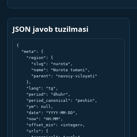
JSON javob tuzilmasi
{

  "meta": {

    "region": {

      "slug": "nurota",

      "name": "Nurota tumani",

      "parent": "navoiy-viloyati"

    },

    "lang": "tg",

    "period": "dhuhr",

    "period_canonical": "peshin",

    "ym": null,

    "date": "YYYY-MM-DD",

    "now": "HH:MM",

    "offset_min": <integer>,

    "urls": {
