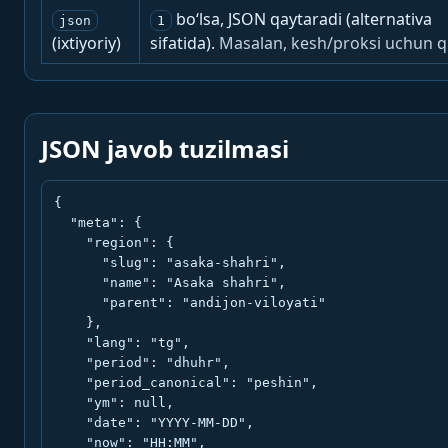
bo‘lsa, JSON qaytaradi (alternativa
json
1
(ixtiyoriy)
sifatida).
Masalan, kesh/proksi uchun q
JSON javob tuzilmasi
{

  "meta": {

    "region": {

      "slug": "asaka-shahri",

      "name": "Asaka shahri",

      "parent": "andijon-viloyati"

    },

    "lang": "tg",

    "period": "dhuhr",

    "period_canonical": "peshin",

    "ym": null,

    "date": "YYYY-MM-DD",

    "now": "HH:MM",
