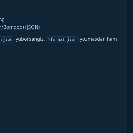
)
N)
jr/Bomdod) (JSON)
yuborsangiz,
yozmasdan ham
n/json
?format=json