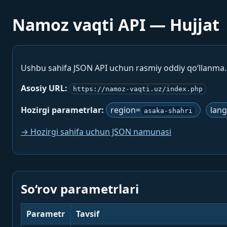
Namoz vaqti API — Hujjat
Ushbu sahifa JSON API uchun rasmiy oddiy qo‘llanma
Asosiy URL:
https://namoz-vaqti.uz/index.php
Hozirgi parametrlar:
region=
lan
asaka-shahri
→ Hozirgi sahifa uchun JSON namunasi
So‘rov parametrlari
Parametr
Tavsif