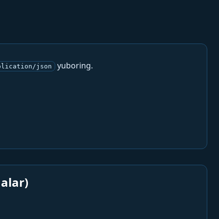
yuboring.
plication/json
alar)