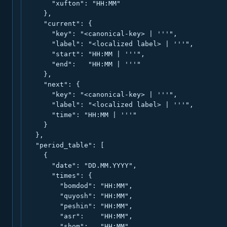
      "xufton": "HH:MM"

    },

    "current": {

      "key": "<canonical-key> | '''",

      "label": "<localized label> | '''",

      "start": "HH:MM | '''",

      "end":   "HH:MM | '''"

    },

    "next": {

      "key": "<canonical-key> | '''",

      "label": "<localized label> | '''",

      "time": "HH:MM | '''"

    }

  },

  "period_table": [

    {

      "date": "DD.MM.YYYY",

      "times": {

        "bomdod": "HH:MM",

        "quyosh": "HH:MM",

        "peshin": "HH:MM",

        "asr":    "HH:MM",

        "shom":   "HH:MM",
