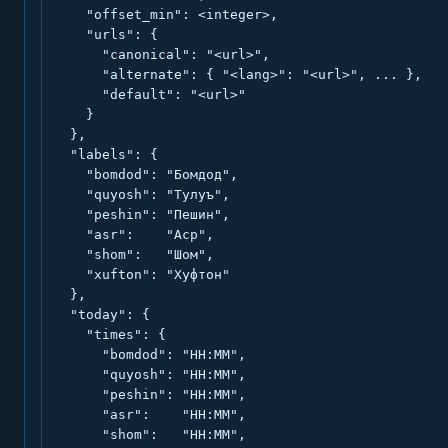
    "offset_min": <integer>,

    "urls": {

      "canonical": "<url>",

      "alternate": { "<lang>": "<url>", ... },

      "default": "<url>"

    }

  },

  "labels": {

    "bomdod": "Бомдод",

    "quyosh": "Тулуъ",

    "peshin": "Пешин",

    "asr":    "Аср",

    "shom":   "Шом",

    "xufton": "Хуфтон"

  },

  "today": {

    "times": {

      "bomdod": "HH:MM",

      "quyosh": "HH:MM",

      "peshin": "HH:MM",

      "asr":    "HH:MM",

      "shom":   "HH:MM",
