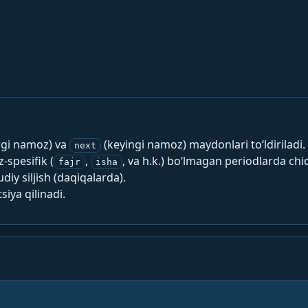
rgi namoz) va
(keyingi namoz) maydonlari to‘ldiriladi.
next
spesifik (
,
, va h.k.) bo‘lmagan periodlarda chi
fajr
isha
y siljish (daqiqalarda).
siya qilinadi.