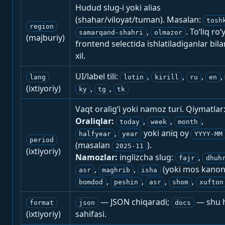
Hudud slug-i yoki alias
(shahar/viloyat/tuman). Masalan:
tosh
region
,
. To‘liq ro‘
samarqand-shahri
olmazor
(majburiy)
frontend selectida ishlatiladiganlar bila
xil.
UI/label tili:
,
,
,
,
lang
lotin
kirill
ru
en
(ixtiyoriy)
,
,
ky
tg
tk
Vaqt oralig‘i yoki namoz turi. Qiymatlar
Oraliqlar:
,
,
,
today
week
month
,
yoki aniq oy
halfyear
year
YYYY-MM
period
(masalan
).
2025-11
(ixtiyoriy)
Namozlar:
inglizcha slug:
,
fajr
dhuh
,
,
(yoki mos kanon
asr
maghrib
isha
,
,
,
,
bomdod
peshin
asr
shom
xufton
— JSON chiqaradi;
— shu h
format
json
docs
(ixtiyoriy)
sahifasi.