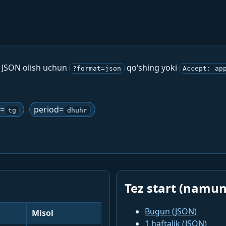
. JSON olish uchun
qo‘shing yoki
?format=json
Accept: ap
g=
period=
tg
dhuhr
Tez start (namun
Bugun (JSON)
Misol
1 haftalik (JSON)