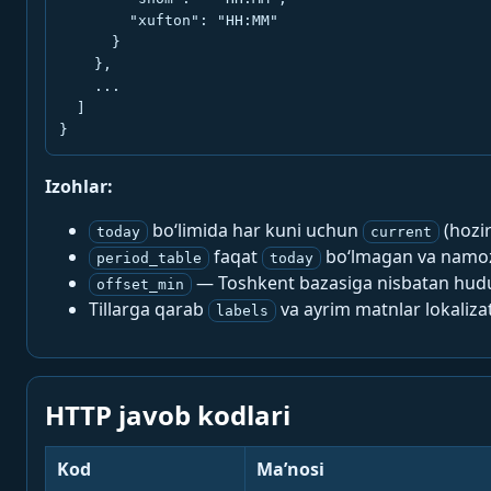
        "xufton": "HH:MM"

      }

    },

    ...

  ]

}
Izohlar:
bo‘limida har kuni uchun
(hozi
today
current
faqat
bo‘lmagan va namoz-
period_table
today
— Toshkent bazasiga nisbatan hududi
offset_min
Tillarga qarab
va ayrim matnlar lokalizat
labels
HTTP javob kodlari
Kod
Ma’nosi