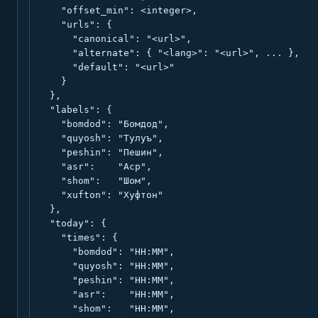
    "offset_min": <integer>,

    "urls": {

      "canonical": "<url>",

      "alternate": { "<lang>": "<url>", ... },

      "default": "<url>"

    }

  },

  "labels": {

    "bomdod": "Бомдод",

    "quyosh": "Тулуъ",

    "peshin": "Пешин",

    "asr":    "Аср",

    "shom":   "Шом",

    "xufton": "Хуфтон"

  },

  "today": {

    "times": {

      "bomdod": "HH:MM",

      "quyosh": "HH:MM",

      "peshin": "HH:MM",

      "asr":    "HH:MM",

      "shom":   "HH:MM",
