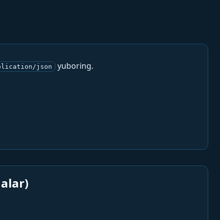
yuboring.
plication/json
alar)