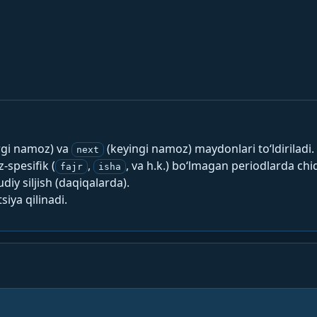
rgi namoz) va
(keyingi namoz) maydonlari to‘ldiriladi.
next
spesifik (
,
, va h.k.) bo‘lmagan periodlarda chi
fajr
isha
y siljish (daqiqalarda).
siya qilinadi.