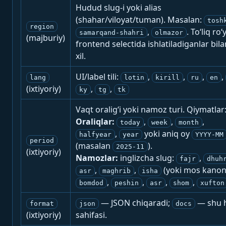
Hudud slug-i yoki alias
(shahar/viloyat/tuman). Masalan:
tosh
region
,
. To‘liq ro‘
samarqand-shahri
olmazor
(majburiy)
frontend selectida ishlatiladiganlar bila
xil.
UI/label tili:
,
,
,
,
lang
lotin
kirill
ru
en
(ixtiyoriy)
,
,
ky
tg
tk
Vaqt oralig‘i yoki namoz turi. Qiymatlar
Oraliqlar:
,
,
,
today
week
month
,
yoki aniq oy
halfyear
year
YYYY-MM
period
(masalan
).
2025-11
(ixtiyoriy)
Namozlar:
inglizcha slug:
,
fajr
dhuh
,
,
(yoki mos kanon
asr
maghrib
isha
,
,
,
,
bomdod
peshin
asr
shom
xufton
— JSON chiqaradi;
— shu h
format
json
docs
(ixtiyoriy)
sahifasi.