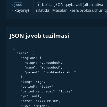
bo‘lsa, JSON qaytaradi (alternativa
json
1
(ixtiyoriy)
sifatida).
Masalan, kesh/proksi uchun q
JSON javob tuzilmasi
{

  "meta": {

    "region": {

      "slug": "yunusobod",

      "name": "Yunusobod",

      "parent": "toshkent-shahri"

    },

    "lang": "tg",

    "period": "today",

    "period_canonical": "today",

    "ym": null,

    "date": "YYYY-MM-DD",

    "now": "HH:MM",
