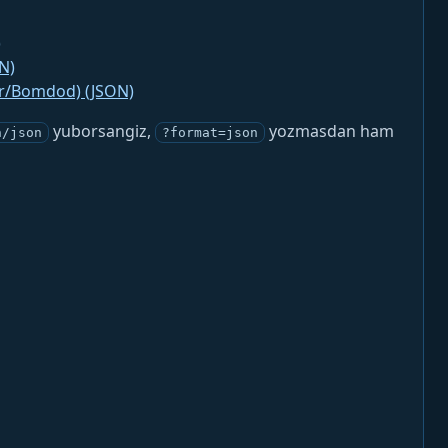
)
N)
jr/Bomdod) (JSON)
yuborsangiz,
yozmasdan ham
n/json
?format=json