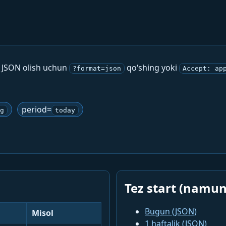
. JSON olish uchun
qo‘shing yoki
?format=json
Accept: ap
period=
g
today
Tez start (namun
Bugun (JSON)
Misol
1 haftalik (JSON)