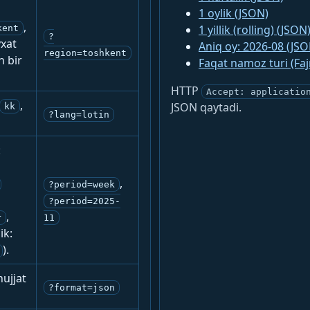
1 oylik (JSON)
,
1 yillik (rolling) (JSON
kent
?
yxat
Aniq oy: 2026-08 (JSO
region=toshkent
n bir
Faqat namoz turi (Fa
HTTP
Accept: applicatio
,
JSON qaytadi.
kk
?lang=lotin
:
,
?period=week
?period=2025-
,
r
11
ik:
).
ujjat
?format=json