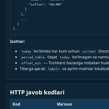
        "xufton": "HH:MM"

      }

    },

    ...

  ]

}
Izohlar:
bo‘limida har kuni uchun
(hozi
today
current
faqat
bo‘lmagan va namoz-
period_table
today
— Toshkent bazasiga nisbatan hududi
offset_min
Tillarga qarab
va ayrim matnlar lokalizat
labels
HTTP javob kodlari
Kod
Ma’nosi