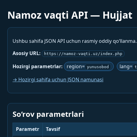
Namoz vaqti API — Hujjat
Ushbu sahifa JSON API uchun rasmiy oddiy qo‘llanma
Asosiy URL:
https://namoz-vaqti.uz/index.php
Hozirgi parametrlar:
region=
lang=
yunusobod
t
→ Hozirgi sahifa uchun JSON namunasi
So‘rov parametrlari
Parametr
Tavsif