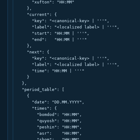
      "xufton": "HH:MM"

    },

    "current": {

      "key": "<canonical-key> | '''",

      "label": "<localized label> | '''",

      "start": "HH:MM | '''",

      "end":   "HH:MM | '''"

    },

    "next": {

      "key": "<canonical-key> | '''",

      "label": "<localized label> | '''",

      "time": "HH:MM | '''"

    }

  },

  "period_table": [

    {

      "date": "DD.MM.YYYY",

      "times": {

        "bomdod": "HH:MM",

        "quyosh": "HH:MM",

        "peshin": "HH:MM",

        "asr":    "HH:MM",

        "shom":   "HH:MM",
