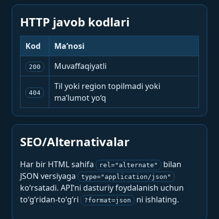
HTTP javob kodlari
Kod
Ma’nosi
Muvaffaqiyatli
200
Til yoki region topilmadi yoki
404
ma’lumot yo‘q
SEO/Alternativalar
Har bir HTML sahifa
bilan
rel="alternate"
JSON versiyaga
type="application/json"
ko‘rsatadi. API’ni dasturiy foydalanish uchun
to‘g‘ridan-to‘g‘ri
ni ishlating.
?format=json