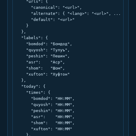
    "urls": {

      "canonical": "<url>",

      "alternate": { "<lang>": "<url>", ... },

      "default": "<url>"

    }

  },

  "labels": {

    "bomdod": "Бомдод",

    "quyosh": "Тулуъ",

    "peshin": "Пешин",

    "asr":    "Аср",

    "shom":   "Шом",

    "xufton": "Хуфтон"

  },

  "today": {

    "times": {

      "bomdod": "HH:MM",

      "quyosh": "HH:MM",

      "peshin": "HH:MM",

      "asr":    "HH:MM",

      "shom":   "HH:MM",

      "xufton": "HH:MM"

    },
