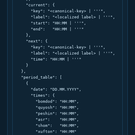
    "current": {

      "key": "<canonical-key> | '''",

      "label": "<localized label> | '''",

      "start": "HH:MM | '''",

      "end":   "HH:MM | '''"

    },

    "next": {

      "key": "<canonical-key> | '''",

      "label": "<localized label> | '''",

      "time": "HH:MM | '''"

    }

  },

  "period_table": [

    {

      "date": "DD.MM.YYYY",

      "times": {

        "bomdod": "HH:MM",

        "quyosh": "HH:MM",

        "peshin": "HH:MM",

        "asr":    "HH:MM",

        "shom":   "HH:MM",

        "xufton": "HH:MM"
