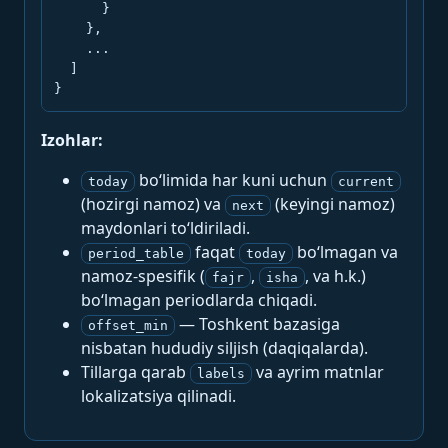
      }

    },

    ...

  ]

}
Izohlar:
bo‘limida har kuni uchun
today
current
(hozirgi namoz) va
(keyingi namoz)
next
maydonlari to‘ldiriladi.
faqat
bo‘lmagan va
period_table
today
namoz-spesifik (
,
, va h.k.)
fajr
isha
bo‘lmagan periodlarda chiqadi.
— Toshkent bazasiga
offset_min
nisbatan hududiy siljish (daqiqalarda).
Tillarga qarab
va ayrim matnlar
labels
lokalizatsiya qilinadi.