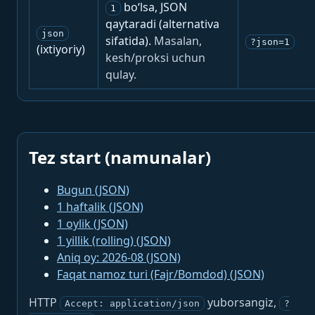
bo‘lsa, JSON
1
qaytaradi (alternativa
json
sifatida).
Masalan,
?json=1
(ixtiyoriy)
kesh/proksi uchun
qulay.
Tez start (namunalar)
Bugun (JSON)
1 haftalik (JSON)
1 oylik (JSON)
1 yillik (rolling) (JSON)
Aniq oy: 2026-08 (JSON)
Faqat namoz turi (Fajr/Bomdod) (JSON)
HTTP
yuborsangiz,
Accept: application/json
?