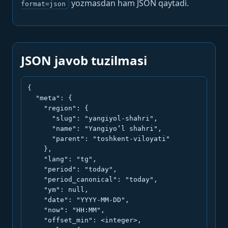
yozmasdan ham JSON qaytadi.
format=json
JSON javob tuzilmasi
{

  "meta": {

    "region": {

      "slug": "yangiyol-shahri",

      "name": "Yangiyo‘l shahri",

      "parent": "toshkent-viloyati"

    },

    "lang": "tg",

    "period": "today",

    "period_canonical": "today",

    "ym": null,

    "date": "YYYY-MM-DD",

    "now": "HH:MM",

    "offset_min": <integer>,
