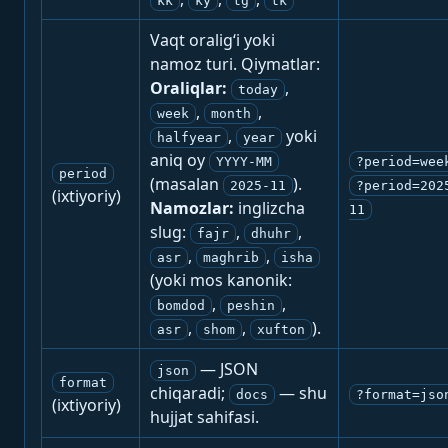
kk
ky
tg
tk
Vaqt oralig‘i yoki
namoz turi. Qiymatlar:
Oraliqlar:
,
today
,
,
week
month
,
yoki
halfyear
year
aniq oy
YYYY-MM
?period=wee
period
(masalan
).
2025-11
?period=202
(ixtiyoriy)
Namozlar:
inglizcha
11
slug:
,
,
fajr
dhuhr
,
,
asr
maghrib
isha
(yoki mos kanonik:
,
,
bomdod
peshin
,
,
).
asr
shom
xufton
— JSON
json
format
chiqaradi;
— shu
docs
?format=jso
(ixtiyoriy)
hujjat sahifasi.