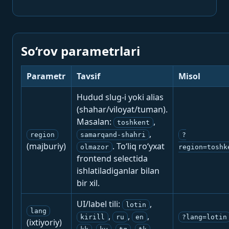
So‘rov parametrlari
Parametr
Tavsif
Misol
Hudud slug-i yoki alias
(shahar/viloyat/tuman).
Masalan:
,
toshkent
,
region
samarqand-shahri
?
(majburiy)
. To‘liq ro‘yxat
olmazor
region=toshk
frontend selectida
ishlatiladiganlar bilan
bir xil.
UI/label tili:
,
lotin
lang
,
,
,
kirill
ru
en
?lang=lotin
(ixtiyoriy)
,
,
,