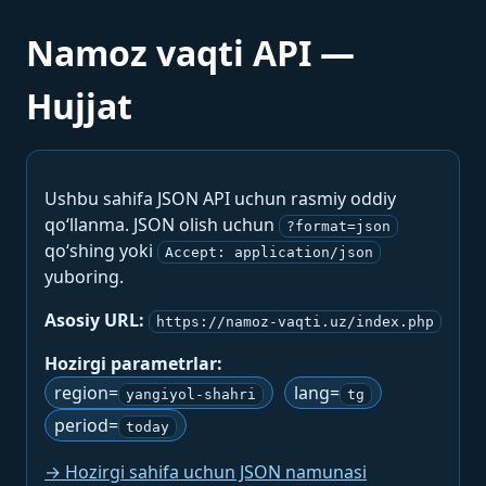
Namoz vaqti API —
Hujjat
Ushbu sahifa JSON API uchun rasmiy oddiy
qo‘llanma. JSON olish uchun
?format=json
qo‘shing yoki
Accept: application/json
yuboring.
Asosiy URL:
https://namoz-vaqti.uz/index.php
Hozirgi parametrlar:
region=
lang=
yangiyol-shahri
tg
period=
today
→ Hozirgi sahifa uchun JSON namunasi