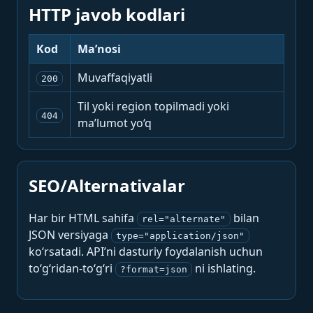
HTTP javob kodlari
Kod
Ma’nosi
Muvaffaqiyatli
200
Til yoki region topilmadi yoki
404
ma’lumot yo‘q
SEO/Alternativalar
Har bir HTML sahifa
bilan
rel="alternate"
JSON versiyaga
type="application/json"
ko‘rsatadi. API’ni dasturiy foydalanish uchun
to‘g‘ridan-to‘g‘ri
ni ishlating.
?format=json