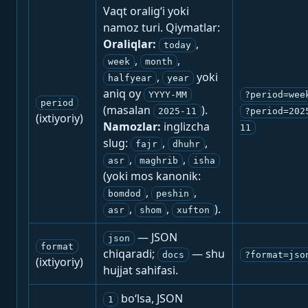
Vaqt oralig‘i yoki
namoz turi. Qiymatlar:
Oraliqlar:
,
today
,
,
week
month
,
yoki
halfyear
year
aniq oy
YYYY-MM
?period=wee
period
(masalan
).
2025-11
?period=202
(ixtiyoriy)
Namozlar:
inglizcha
11
slug:
,
,
fajr
dhuhr
,
,
asr
maghrib
isha
(yoki mos kanonik:
,
,
bomdod
peshin
,
,
).
asr
shom
xufton
— JSON
json
format
chiqaradi;
— shu
docs
?format=jso
(ixtiyoriy)
hujjat sahifasi.
bo‘lsa, JSON
1