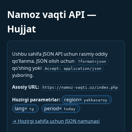
Namoz vaqti API —
Hujjat
Ushbu sahifa JSON API uchun rasmiy oddiy
qo‘llanma. JSON olish uchun
?format=json
qo‘shing yoki
Accept: application/json
yuboring.
Asosiy URL:
https://namoz-vaqti.uz/index.php
Hozirgi parametrlar:
region=
yakkasaroy
lang=
period=
tg
today
→ Hozirgi sahifa uchun JSON namunasi