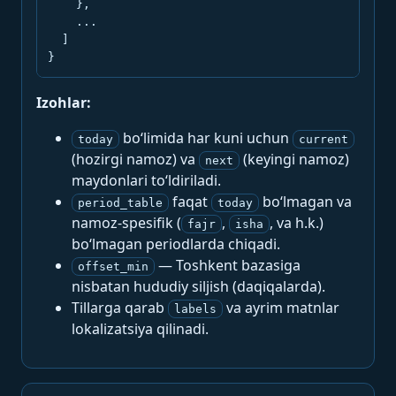
    },

    ...

  ]

}
Izohlar:
bo‘limida har kuni uchun
today
current
(hozirgi namoz) va
(keyingi namoz)
next
maydonlari to‘ldiriladi.
faqat
bo‘lmagan va
period_table
today
namoz-spesifik (
,
, va h.k.)
fajr
isha
bo‘lmagan periodlarda chiqadi.
— Toshkent bazasiga
offset_min
nisbatan hududiy siljish (daqiqalarda).
Tillarga qarab
va ayrim matnlar
labels
lokalizatsiya qilinadi.