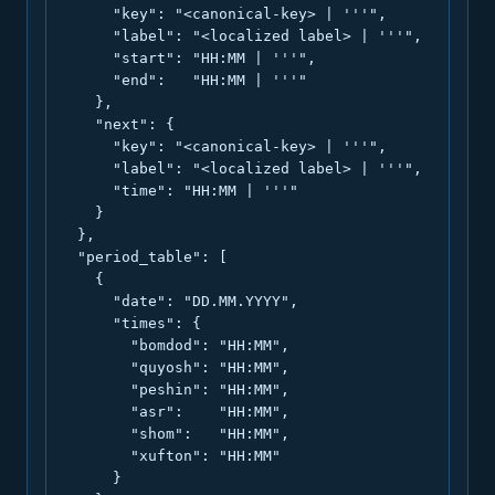
      "key": "<canonical-key> | '''",

      "label": "<localized label> | '''",

      "start": "HH:MM | '''",

      "end":   "HH:MM | '''"

    },

    "next": {

      "key": "<canonical-key> | '''",

      "label": "<localized label> | '''",

      "time": "HH:MM | '''"

    }

  },

  "period_table": [

    {

      "date": "DD.MM.YYYY",

      "times": {

        "bomdod": "HH:MM",

        "quyosh": "HH:MM",

        "peshin": "HH:MM",

        "asr":    "HH:MM",

        "shom":   "HH:MM",

        "xufton": "HH:MM"

      }
