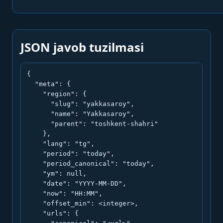
JSON javob tuzilmasi
{

  "meta": {

    "region": {

      "slug": "yakkasaroy",

      "name": "Yakkasaroy",

      "parent": "toshkent-shahri"

    },

    "lang": "tg",

    "period": "today",

    "period_canonical": "today",

    "ym": null,

    "date": "YYYY-MM-DD",

    "now": "HH:MM",

    "offset_min": <integer>,

    "urls": {
