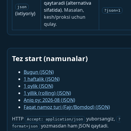
qaytaradi (alternativa
json
sifatida).
Masalan,
?json=1
(ixtiyoriy)
kesh/proksi uchun
qulay.
Tez start (namunalar)
Bugun (JSON)
1 haftalik (JSON)
1 oylik (JSON)
1 yillik (rolling) (JSON)
Aniq oy: 2026-08 (JSON)
Faqat namoz turi (Fajr/Bomdod) (JSON)
HTTP
yuborsangiz,
Accept: application/json
?
yozmasdan ham JSON qaytadi.
format=json