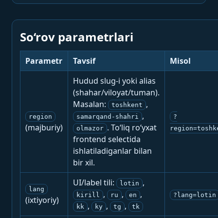
So‘rov parametrlari
Parametr
Tavsif
Misol
Hudud slug-i yoki alias
(shahar/viloyat/tuman).
Masalan:
,
toshkent
,
region
samarqand-shahri
?
(majburiy)
. To‘liq ro‘yxat
olmazor
region=toshk
frontend selectida
ishlatiladiganlar bilan
bir xil.
UI/label tili:
,
lotin
lang
,
,
,
kirill
ru
en
?lang=lotin
(ixtiyoriy)
,
,
,
kk
ky
tg
tk