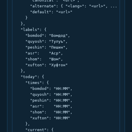
      "canonical": "<url>",

      "alternate": { "<lang>": "<url>", ... },

      "default": "<url>"

    }

  },

  "labels": {

    "bomdod": "Бомдод",

    "quyosh": "Тулуъ",

    "peshin": "Пешин",

    "asr":    "Аср",

    "shom":   "Шом",

    "xufton": "Хуфтон"

  },

  "today": {

    "times": {

      "bomdod": "HH:MM",

      "quyosh": "HH:MM",

      "peshin": "HH:MM",

      "asr":    "HH:MM",

      "shom":   "HH:MM",

      "xufton": "HH:MM"

    },

    "current": {
