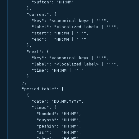
      "xufton": "HH:MM"

    },

    "current": {

      "key": "<canonical-key> | '''",

      "label": "<localized label> | '''",

      "start": "HH:MM | '''",

      "end":   "HH:MM | '''"

    },

    "next": {

      "key": "<canonical-key> | '''",

      "label": "<localized label> | '''",

      "time": "HH:MM | '''"

    }

  },

  "period_table": [

    {

      "date": "DD.MM.YYYY",

      "times": {

        "bomdod": "HH:MM",

        "quyosh": "HH:MM",

        "peshin": "HH:MM",

        "asr":    "HH:MM",

        "shom":   "HH:MM",
