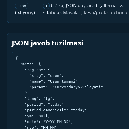
bo‘lsa, JSON qaytaradi (alternativa
json
1
(ixtiyoriy)
sifatida).
Masalan, kesh/proksi uchun q
JSON javob tuzilmasi
{

  "meta": {

    "region": {

      "slug": "uzun",

      "name": "Uzun tumani",

      "parent": "surxondaryo-viloyati"

    },

    "lang": "tg",

    "period": "today",

    "period_canonical": "today",

    "ym": null,

    "date": "YYYY-MM-DD",

    "now": "HH:MM",
