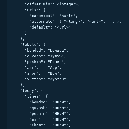
    "offset_min": <integer>,

    "urls": {

      "canonical": "<url>",

      "alternate": { "<lang>": "<url>", ... },

      "default": "<url>"

    }

  },

  "labels": {

    "bomdod": "Бомдод",

    "quyosh": "Тулуъ",

    "peshin": "Пешин",

    "asr":    "Аср",

    "shom":   "Шом",

    "xufton": "Хуфтон"

  },

  "today": {

    "times": {

      "bomdod": "HH:MM",

      "quyosh": "HH:MM",

      "peshin": "HH:MM",

      "asr":    "HH:MM",

      "shom":   "HH:MM",
