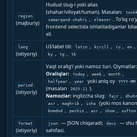
Hudud slug-i yoki alias
(shahar/viloyat/tuman). Masalan:
tosh
region
,
. To‘liq ro‘
samarqand-shahri
olmazor
(majburiy)
frontend selectida ishlatiladiganlar bila
xil.
UI/label tili:
,
,
,
,
lang
lotin
kirill
ru
en
(ixtiyoriy)
,
,
ky
tg
tk
Vaqt oralig‘i yoki namoz turi. Qiymatlar
Oraliqlar:
,
,
,
today
week
month
,
yoki aniq oy
halfyear
year
YYYY-MM
period
(masalan
).
2025-11
(ixtiyoriy)
Namozlar:
inglizcha slug:
,
fajr
dhuh
,
,
(yoki mos kanon
asr
maghrib
isha
,
,
,
,
bomdod
peshin
asr
shom
xufton
— JSON chiqaradi;
— shu h
format
json
docs
(ixtiyoriy)
sahifasi.