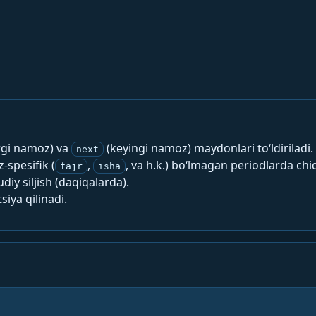
rgi namoz) va
(keyingi namoz) maydonlari to‘ldiriladi.
next
spesifik (
,
, va h.k.) bo‘lmagan periodlarda chi
fajr
isha
y siljish (daqiqalarda).
siya qilinadi.