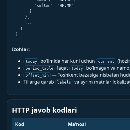
        "xufton": "HH:MM"

      }

    },

    ...

  ]

}
Izohlar:
bo‘limida har kuni uchun
(hozi
today
current
faqat
bo‘lmagan va namoz-
period_table
today
— Toshkent bazasiga nisbatan hududi
offset_min
Tillarga qarab
va ayrim matnlar lokalizat
labels
HTTP javob kodlari
Kod
Ma’nosi