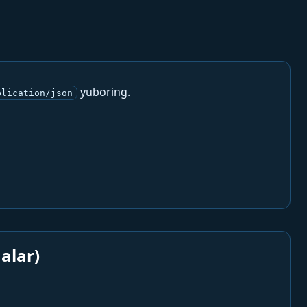
yuboring.
plication/json
alar)