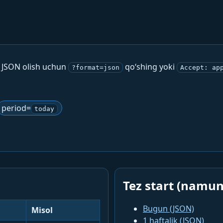
. JSON olish uchun
qo‘shing yoki
?format=json
Accept: ap
period=
today
Tez start (namun
Bugun (JSON)
Misol
1 haftalik (JSON)