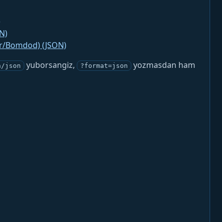
)
N)
jr/Bomdod) (JSON)
yuborsangiz,
yozmasdan ham
n/json
?format=json