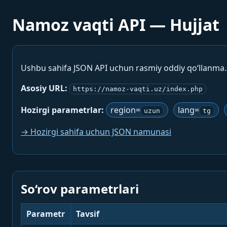
Namoz vaqti API — Hujjat
Ushbu sahifa JSON API uchun rasmiy oddiy qo‘llanma
Asosiy URL:
https://namoz-vaqti.uz/index.php
Hozirgi parametrlar:
region=
lang=
uzun
tg
→ Hozirgi sahifa uchun JSON namunasi
So‘rov parametrlari
Parametr
Tavsif