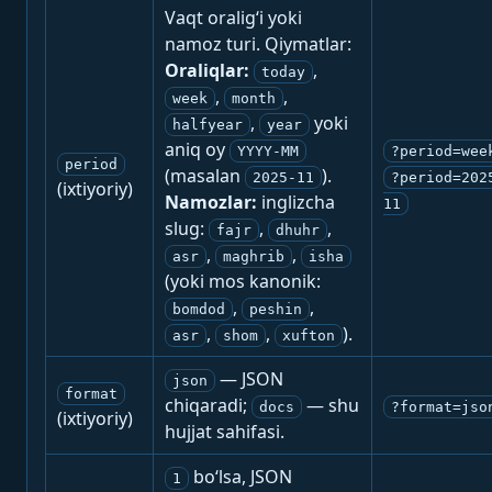
Vaqt oralig‘i yoki
namoz turi. Qiymatlar:
Oraliqlar:
,
today
,
,
week
month
,
yoki
halfyear
year
aniq oy
YYYY-MM
?period=wee
period
(masalan
).
2025-11
?period=202
(ixtiyoriy)
Namozlar:
inglizcha
11
slug:
,
,
fajr
dhuhr
,
,
asr
maghrib
isha
(yoki mos kanonik:
,
,
bomdod
peshin
,
,
).
asr
shom
xufton
— JSON
json
format
chiqaradi;
— shu
docs
?format=jso
(ixtiyoriy)
hujjat sahifasi.
bo‘lsa, JSON
1