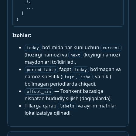
    },

    ...

  ]

}
Izohlar:
bo‘limida har kuni uchun
today
current
(hozirgi namoz) va
(keyingi namoz)
next
maydonlari to‘ldiriladi.
faqat
bo‘lmagan va
period_table
today
namoz-spesifik (
,
, va h.k.)
fajr
isha
bo‘lmagan periodlarda chiqadi.
— Toshkent bazasiga
offset_min
nisbatan hududiy siljish (daqiqalarda).
Tillarga qarab
va ayrim matnlar
labels
lokalizatsiya qilinadi.