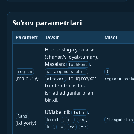
So‘rov parametrlari
Parametr
Tavsif
Misol
Hudud slug-i yoki alias
(shahar/viloyat/tuman).
Masalan:
,
toshkent
,
region
samarqand-shahri
?
(majburiy)
. To‘liq ro‘yxat
olmazor
region=toshk
frontend selectida
ishlatiladiganlar bilan
bir xil.
UI/label tili:
,
lotin
lang
,
,
,
kirill
ru
en
?lang=lotin
(ixtiyoriy)
,
,
,
kk
ky
tg
tk