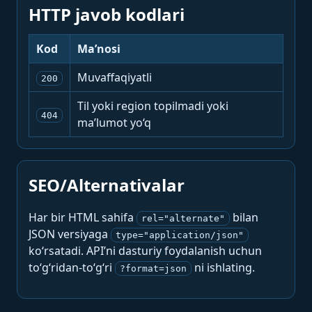
HTTP javob kodlari
Kod
Ma’nosi
Muvaffaqiyatli
200
Til yoki region topilmadi yoki
404
ma’lumot yo‘q
SEO/Alternativalar
Har bir HTML sahifa
bilan
rel="alternate"
JSON versiyaga
type="application/json"
ko‘rsatadi. API’ni dasturiy foydalanish uchun
to‘g‘ridan-to‘g‘ri
ni ishlating.
?format=json