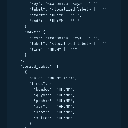
      "key": "<canonical-key> | '''",

      "label": "<localized label> | '''",

      "start": "HH:MM | '''",

      "end":   "HH:MM | '''"

    },

    "next": {

      "key": "<canonical-key> | '''",

      "label": "<localized label> | '''",

      "time": "HH:MM | '''"

    }

  },

  "period_table": [

    {

      "date": "DD.MM.YYYY",

      "times": {

        "bomdod": "HH:MM",

        "quyosh": "HH:MM",

        "peshin": "HH:MM",

        "asr":    "HH:MM",

        "shom":   "HH:MM",

        "xufton": "HH:MM"

      }
