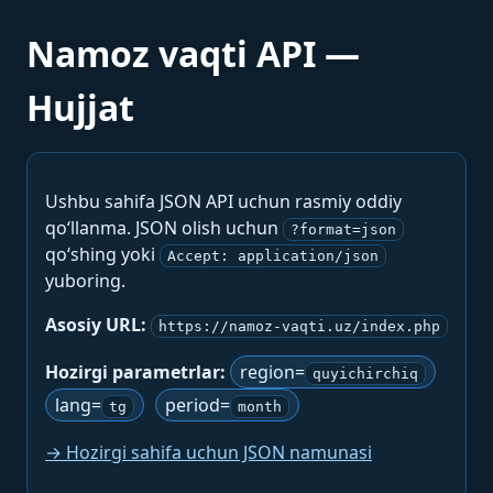
Namoz vaqti API —
Hujjat
Ushbu sahifa JSON API uchun rasmiy oddiy
qo‘llanma. JSON olish uchun
?format=json
qo‘shing yoki
Accept: application/json
yuboring.
Asosiy URL:
https://namoz-vaqti.uz/index.php
Hozirgi parametrlar:
region=
quyichirchiq
lang=
period=
tg
month
→ Hozirgi sahifa uchun JSON namunasi