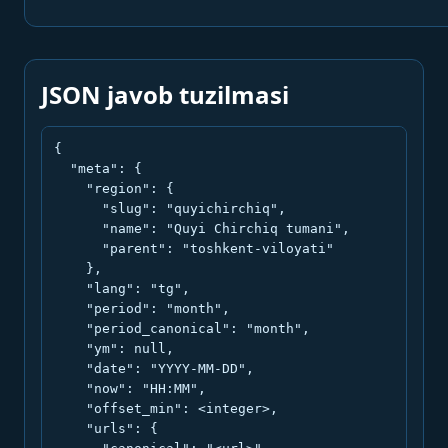
JSON javob tuzilmasi
{

  "meta": {

    "region": {

      "slug": "quyichirchiq",

      "name": "Quyi Chirchiq tumani",

      "parent": "toshkent-viloyati"

    },

    "lang": "tg",

    "period": "month",

    "period_canonical": "month",

    "ym": null,

    "date": "YYYY-MM-DD",

    "now": "HH:MM",

    "offset_min": <integer>,

    "urls": {
