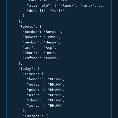
      "canonical": "<url>",

      "alternate": { "<lang>": "<url>", ... },

      "default": "<url>"

    }

  },

  "labels": {

    "bomdod": "Бомдод",

    "quyosh": "Тулуъ",

    "peshin": "Пешин",

    "asr":    "Аср",

    "shom":   "Шом",

    "xufton": "Хуфтон"

  },

  "today": {

    "times": {

      "bomdod": "HH:MM",

      "quyosh": "HH:MM",

      "peshin": "HH:MM",

      "asr":    "HH:MM",

      "shom":   "HH:MM",

      "xufton": "HH:MM"

    },

    "current": {
