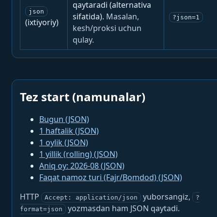
qaytaradi (alternativa
json
sifatida).
Masalan,
?json=1
(ixtiyoriy)
kesh/proksi uchun
qulay.
Tez start (namunalar)
Bugun (JSON)
1 haftalik (JSON)
1 oylik (JSON)
1 yillik (rolling) (JSON)
Aniq oy: 2026-08 (JSON)
Faqat namoz turi (Fajr/Bomdod) (JSON)
HTTP
yuborsangiz,
Accept: application/json
?
yozmasdan ham JSON qaytadi.
format=json