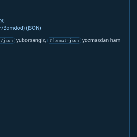
)
N)
jr/Bomdod) (JSON)
yuborsangiz,
yozmasdan ham
n/json
?format=json