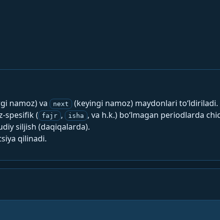
rgi namoz) va
(keyingi namoz) maydonlari to‘ldiriladi.
next
spesifik (
,
, va h.k.) bo‘lmagan periodlarda chi
fajr
isha
y siljish (daqiqalarda).
siya qilinadi.