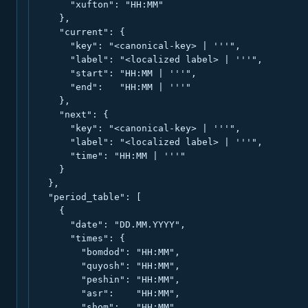
      "xufton": "HH:MM"

    },

    "current": {

      "key": "<canonical-key> | '''",

      "label": "<localized label> | '''",

      "start": "HH:MM | '''",

      "end":   "HH:MM | '''"

    },

    "next": {

      "key": "<canonical-key> | '''",

      "label": "<localized label> | '''",

      "time": "HH:MM | '''"

    }

  },

  "period_table": [

    {

      "date": "DD.MM.YYYY",

      "times": {

        "bomdod": "HH:MM",

        "quyosh": "HH:MM",

        "peshin": "HH:MM",

        "asr":    "HH:MM",

        "shom":   "HH:MM",
