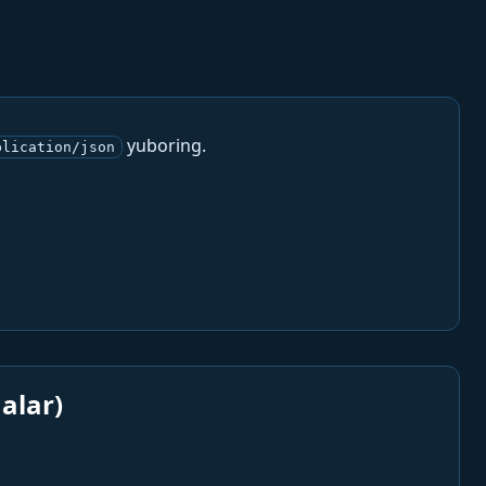
yuboring.
plication/json
alar)