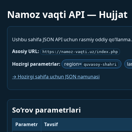
Namoz vaqti API — Hujjat
Ushbu sahifa JSON API uchun rasmiy oddiy qo‘llanma
Asosiy URL:
https://namoz-vaqti.uz/index.php
Hozirgi parametrlar:
region=
la
quvasoy-shahri
→ Hozirgi sahifa uchun JSON namunasi
So‘rov parametrlari
Parametr
Tavsif