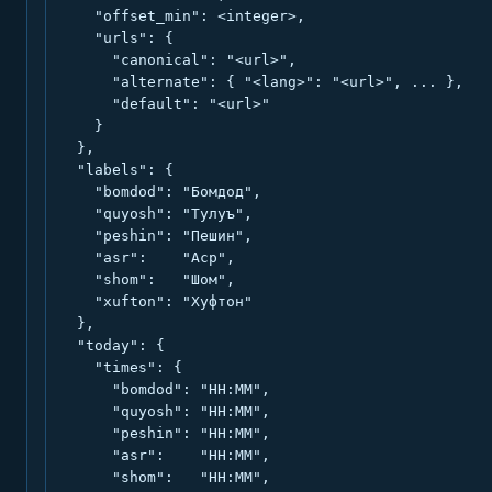
    "offset_min": <integer>,

    "urls": {

      "canonical": "<url>",

      "alternate": { "<lang>": "<url>", ... },

      "default": "<url>"

    }

  },

  "labels": {

    "bomdod": "Бомдод",

    "quyosh": "Тулуъ",

    "peshin": "Пешин",

    "asr":    "Аср",

    "shom":   "Шом",

    "xufton": "Хуфтон"

  },

  "today": {

    "times": {

      "bomdod": "HH:MM",

      "quyosh": "HH:MM",

      "peshin": "HH:MM",

      "asr":    "HH:MM",

      "shom":   "HH:MM",
