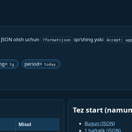
. JSON olish uchun
qo‘shing yoki
?format=json
Accept: ap
ng=
period=
tg
today
Tez start (namun
Bugun (JSON)
Misol
1 haftalik (JSON)