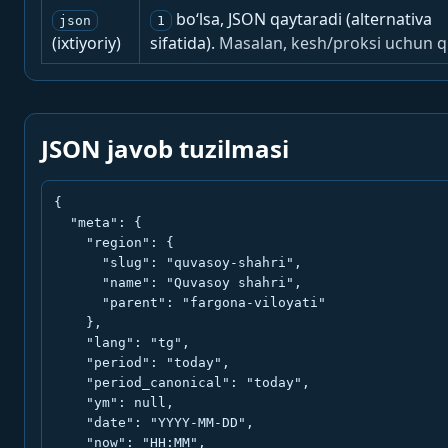
bo‘lsa, JSON qaytaradi (alternativa
json
1
(ixtiyoriy)
sifatida).
Masalan, kesh/proksi uchun q
JSON javob tuzilmasi
{

  "meta": {

    "region": {

      "slug": "quvasoy-shahri",

      "name": "Quvasoy shahri",

      "parent": "fargona-viloyati"

    },

    "lang": "tg",

    "period": "today",

    "period_canonical": "today",

    "ym": null,

    "date": "YYYY-MM-DD",

    "now": "HH:MM",
