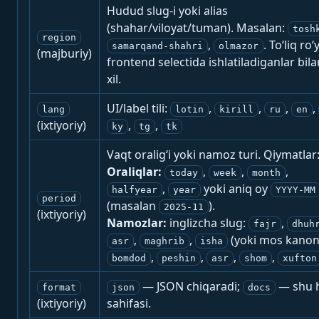
Hudud slug-i yoki alias
(shahar/viloyat/tuman). Masalan:
tosh
region
,
. To‘liq ro‘
samarqand-shahri
olmazor
(majburiy)
frontend selectida ishlatiladiganlar bila
xil.
UI/label tili:
,
,
,
,
lang
lotin
kirill
ru
en
(ixtiyoriy)
,
,
ky
tg
tk
Vaqt oralig‘i yoki namoz turi. Qiymatlar
Oraliqlar:
,
,
,
today
week
month
,
yoki aniq oy
halfyear
year
YYYY-MM
period
(masalan
).
2025-11
(ixtiyoriy)
Namozlar:
inglizcha slug:
,
fajr
dhuh
,
,
(yoki mos kanon
asr
maghrib
isha
,
,
,
,
bomdod
peshin
asr
shom
xufton
— JSON chiqaradi;
— shu h
format
json
docs
(ixtiyoriy)
sahifasi.