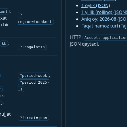
1 oylik (JSON)
,
1 yillik (rolling) (JSON
kent
?
yxat
Aniq oy: 2026-08 (JSO
region=toshkent
n bir
Faqat namoz turi (Fa
HTTP
Accept: applicatio
,
JSON qaytadi.
kk
?lang=lotin
:
,
?period=week
?period=2025-
,
r
11
ik:
).
ujjat
?format=json