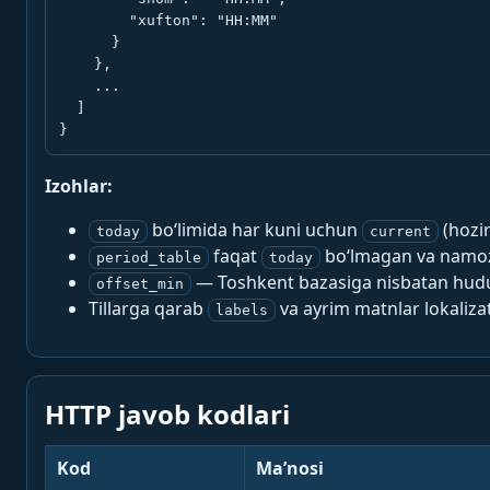
        "xufton": "HH:MM"

      }

    },

    ...

  ]

}
Izohlar:
bo‘limida har kuni uchun
(hozi
today
current
faqat
bo‘lmagan va namoz-
period_table
today
— Toshkent bazasiga nisbatan hududi
offset_min
Tillarga qarab
va ayrim matnlar lokalizat
labels
HTTP javob kodlari
Kod
Ma’nosi