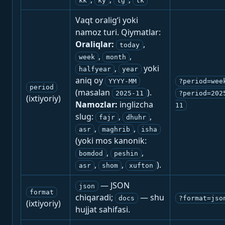
kk
ky
tg
tk
Vaqt oralig‘i yoki
namoz turi. Qiymatlar:
Oraliqlar:
,
today
,
,
week
month
,
yoki
halfyear
year
aniq oy
YYYY-MM
?period=wee
period
(masalan
).
2025-11
?period=202
(ixtiyoriy)
Namozlar:
inglizcha
11
slug:
,
,
fajr
dhuhr
,
,
asr
maghrib
isha
(yoki mos kanonik:
,
,
bomdod
peshin
,
,
).
asr
shom
xufton
— JSON
json
format
chiqaradi;
— shu
docs
?format=jso
(ixtiyoriy)
hujjat sahifasi.