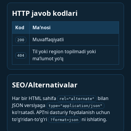
HTTP javob kodlari
Kod
Ma’nosi
Muvaffaqiyatli
200
Til yoki region topilmadi yoki
404
ma’lumot yo‘q
SEO/Alternativalar
Har bir HTML sahifa
bilan
rel="alternate"
JSON versiyaga
type="application/json"
ko‘rsatadi. API’ni dasturiy foydalanish uchun
to‘g‘ridan-to‘g‘ri
ni ishlating.
?format=json