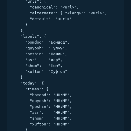
    "urls": {

      "canonical": "<url>",

      "alternate": { "<lang>": "<url>", ... },

      "default": "<url>"

    }

  },

  "labels": {

    "bomdod": "Бомдод",

    "quyosh": "Тулуъ",

    "peshin": "Пешин",

    "asr":    "Аср",

    "shom":   "Шом",

    "xufton": "Хуфтон"

  },

  "today": {

    "times": {

      "bomdod": "HH:MM",

      "quyosh": "HH:MM",

      "peshin": "HH:MM",

      "asr":    "HH:MM",

      "shom":   "HH:MM",

      "xufton": "HH:MM"

    },
