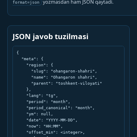
yozmasdan ham JSON qaytadi.
format=json
JSON javob tuzilmasi
{

  "meta": {

    "region": {

      "slug": "ohangaron-shahri",

      "name": "Ohangaron shahri",

      "parent": "toshkent-viloyati"

    },

    "lang": "tg",

    "period": "month",

    "period_canonical": "month",

    "ym": null,

    "date": "YYYY-MM-DD",

    "now": "HH:MM",

    "offset_min": <integer>,
