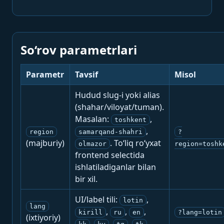
So‘rov parametrlari
Parametr
Tavsif
Misol
Hudud slug-i yoki alias
(shahar/viloyat/tuman).
Masalan:
,
toshkent
,
region
samarqand-shahri
?
(majburiy)
. To‘liq ro‘yxat
olmazor
region=toshk
frontend selectida
ishlatiladiganlar bilan
bir xil.
UI/label tili:
,
lotin
lang
,
,
,
kirill
ru
en
?lang=lotin
(ixtiyoriy)
,
,
,