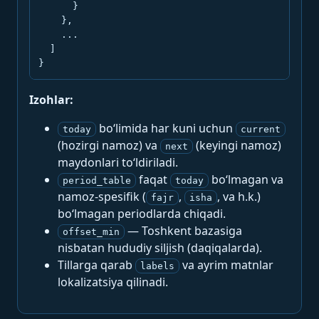
      }

    },

    ...

  ]

}
Izohlar:
bo‘limida har kuni uchun
today
current
(hozirgi namoz) va
(keyingi namoz)
next
maydonlari to‘ldiriladi.
faqat
bo‘lmagan va
period_table
today
namoz-spesifik (
,
, va h.k.)
fajr
isha
bo‘lmagan periodlarda chiqadi.
— Toshkent bazasiga
offset_min
nisbatan hududiy siljish (daqiqalarda).
Tillarga qarab
va ayrim matnlar
labels
lokalizatsiya qilinadi.