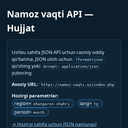
Namoz vaqti API —
Hujjat
Ushbu sahifa JSON API uchun rasmiy oddiy
qo‘llanma. JSON olish uchun
?format=json
qo‘shing yoki
Accept: application/json
yuboring.
Asosiy URL:
https://namoz-vaqti.uz/index.php
Hozirgi parametrlar:
region=
lang=
ohangaron-shahri
tg
period=
month
→ Hozirgi sahifa uchun JSON namunasi