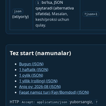
bo‘lsa, JSON
1
qaytaradi (alternativa
json
sifatida).
Masalan,
?json=1
(ixtiyoriy)
kesh/proksi uchun
qulay.
Tez start (namunalar)
Bugun (JSON)
1 haftalik (JSON)
1 oylik (JSON)
1 yillik (rolling) (JSON)
Aniq oy: 2026-08 (JSON)
Faqat namoz turi (Fajr/Bomdod) (JSON)
HTTP
yuborsangiz,
Accept: application/json
?