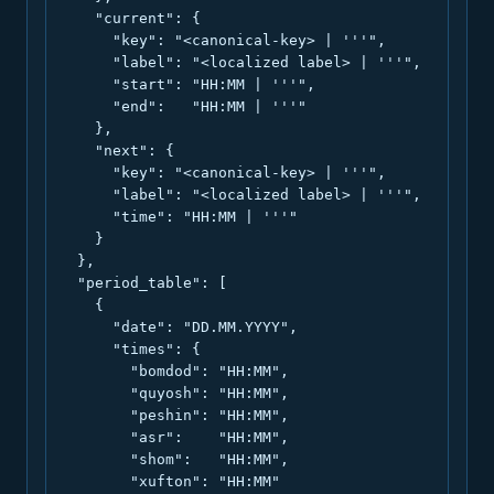
    "current": {

      "key": "<canonical-key> | '''",

      "label": "<localized label> | '''",

      "start": "HH:MM | '''",

      "end":   "HH:MM | '''"

    },

    "next": {

      "key": "<canonical-key> | '''",

      "label": "<localized label> | '''",

      "time": "HH:MM | '''"

    }

  },

  "period_table": [

    {

      "date": "DD.MM.YYYY",

      "times": {

        "bomdod": "HH:MM",

        "quyosh": "HH:MM",

        "peshin": "HH:MM",

        "asr":    "HH:MM",

        "shom":   "HH:MM",

        "xufton": "HH:MM"
