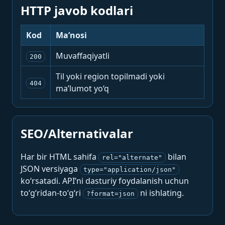
HTTP javob kodlari
Kod
Ma’nosi
Muvaffaqiyatli
200
Til yoki region topilmadi yoki
404
ma’lumot yo‘q
SEO/Alternativalar
Har bir HTML sahifa
bilan
rel="alternate"
JSON versiyaga
type="application/json"
ko‘rsatadi. API’ni dasturiy foydalanish uchun
to‘g‘ridan-to‘g‘ri
ni ishlating.
?format=json