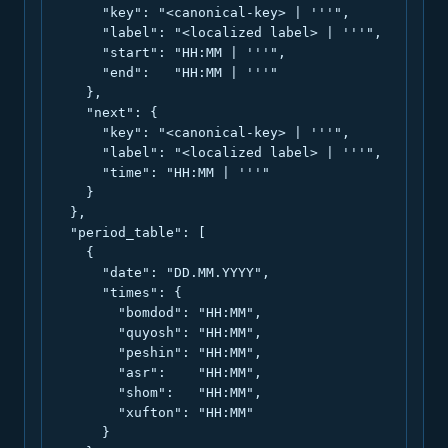
      "key": "<canonical-key> | '''",

      "label": "<localized label> | '''",

      "start": "HH:MM | '''",

      "end":   "HH:MM | '''"

    },

    "next": {

      "key": "<canonical-key> | '''",

      "label": "<localized label> | '''",

      "time": "HH:MM | '''"

    }

  },

  "period_table": [

    {

      "date": "DD.MM.YYYY",

      "times": {

        "bomdod": "HH:MM",

        "quyosh": "HH:MM",

        "peshin": "HH:MM",

        "asr":    "HH:MM",

        "shom":   "HH:MM",

        "xufton": "HH:MM"

      }
