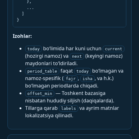
    },

    ...

  ]

}
Izohlar:
bo‘limida har kuni uchun
today
current
(hozirgi namoz) va
(keyingi namoz)
next
maydonlari to‘ldiriladi.
faqat
bo‘lmagan va
period_table
today
namoz-spesifik (
,
, va h.k.)
fajr
isha
bo‘lmagan periodlarda chiqadi.
— Toshkent bazasiga
offset_min
nisbatan hududiy siljish (daqiqalarda).
Tillarga qarab
va ayrim matnlar
labels
lokalizatsiya qilinadi.