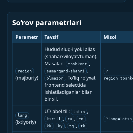
So‘rov parametrlari
Parametr
Tavsif
Misol
Hudud slug-i yoki alias
(shahar/viloyat/tuman).
Masalan:
,
toshkent
,
region
samarqand-shahri
?
(majburiy)
. To‘liq ro‘yxat
olmazor
region=toshk
frontend selectida
ishlatiladiganlar bilan
bir xil.
UI/label tili:
,
lotin
lang
,
,
,
kirill
ru
en
?lang=lotin
(ixtiyoriy)
,
,
,
kk
ky
tg
tk