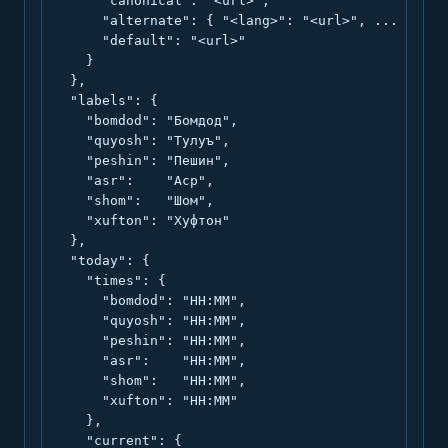
      "canonical": "<url>",

      "alternate": { "<lang>": "<url>", ... },

      "default": "<url>"

    }

  },

  "labels": {

    "bomdod": "Бомдод",

    "quyosh": "Тулуъ",

    "peshin": "Пешин",

    "asr":    "Аср",

    "shom":   "Шом",

    "xufton": "Хуфтон"

  },

  "today": {

    "times": {

      "bomdod": "HH:MM",

      "quyosh": "HH:MM",

      "peshin": "HH:MM",

      "asr":    "HH:MM",

      "shom":   "HH:MM",

      "xufton": "HH:MM"

    },

    "current": {
