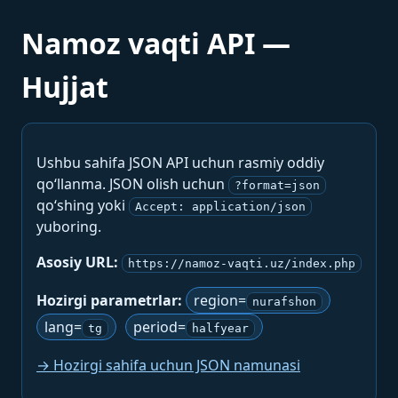
Namoz vaqti API —
Hujjat
Ushbu sahifa JSON API uchun rasmiy oddiy
qo‘llanma. JSON olish uchun
?format=json
qo‘shing yoki
Accept: application/json
yuboring.
Asosiy URL:
https://namoz-vaqti.uz/index.php
Hozirgi parametrlar:
region=
nurafshon
lang=
period=
tg
halfyear
→ Hozirgi sahifa uchun JSON namunasi