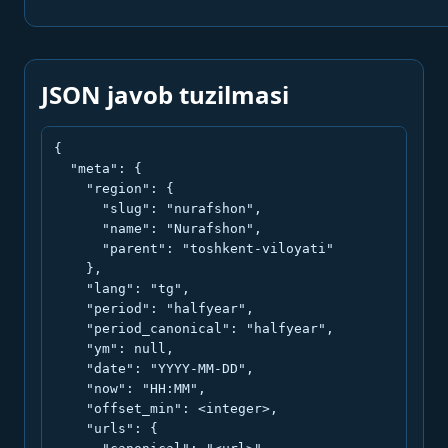
JSON javob tuzilmasi
{

  "meta": {

    "region": {

      "slug": "nurafshon",

      "name": "Nurafshon",

      "parent": "toshkent-viloyati"

    },

    "lang": "tg",

    "period": "halfyear",

    "period_canonical": "halfyear",

    "ym": null,

    "date": "YYYY-MM-DD",

    "now": "HH:MM",

    "offset_min": <integer>,

    "urls": {
