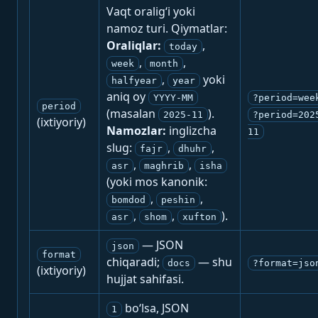
Vaqt oralig‘i yoki
namoz turi. Qiymatlar:
Oraliqlar:
,
today
,
,
week
month
,
yoki
halfyear
year
aniq oy
YYYY-MM
?period=wee
period
(masalan
).
2025-11
?period=202
(ixtiyoriy)
Namozlar:
inglizcha
11
slug:
,
,
fajr
dhuhr
,
,
asr
maghrib
isha
(yoki mos kanonik:
,
,
bomdod
peshin
,
,
).
asr
shom
xufton
— JSON
json
format
chiqaradi;
— shu
docs
?format=jso
(ixtiyoriy)
hujjat sahifasi.
bo‘lsa, JSON
1