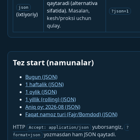
qaytaradi (alternativa
json
sifatida).
Masalan,
?json=1
(ixtiyoriy)
kesh/proksi uchun
qulay.
Tez start (namunalar)
Bugun (JSON)
1 haftalik (JSON)
1 oylik (JSON)
1 yillik (rolling) (JSON)
Aniq oy: 2026-08 (JSON)
Faqat namoz turi (Fajr/Bomdod) (JSON)
HTTP
yuborsangiz,
Accept: application/json
?
yozmasdan ham JSON qaytadi.
format=json