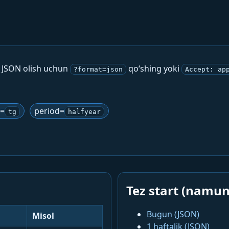
. JSON olish uchun
qo‘shing yoki
?format=json
Accept: ap
g=
period=
tg
halfyear
Tez start (namun
Bugun (JSON)
Misol
1 haftalik (JSON)