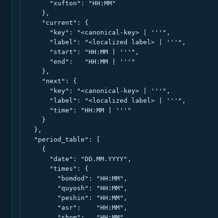
      "xufton": "HH:MM"

    },

    "current": {

      "key": "<canonical-key> | '''",

      "label": "<localized label> | '''",

      "start": "HH:MM | '''",

      "end":   "HH:MM | '''"

    },

    "next": {

      "key": "<canonical-key> | '''",

      "label": "<localized label> | '''",

      "time": "HH:MM | '''"

    }

  },

  "period_table": [

    {

      "date": "DD.MM.YYYY",

      "times": {

        "bomdod": "HH:MM",

        "quyosh": "HH:MM",

        "peshin": "HH:MM",

        "asr":    "HH:MM",

        "shom":   "HH:MM",
