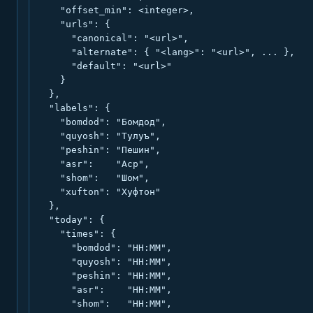
    "offset_min": <integer>,

    "urls": {

      "canonical": "<url>",

      "alternate": { "<lang>": "<url>", ... },

      "default": "<url>"

    }

  },

  "labels": {

    "bomdod": "Бомдод",

    "quyosh": "Тулуъ",

    "peshin": "Пешин",

    "asr":    "Аср",

    "shom":   "Шом",

    "xufton": "Хуфтон"

  },

  "today": {

    "times": {

      "bomdod": "HH:MM",

      "quyosh": "HH:MM",

      "peshin": "HH:MM",

      "asr":    "HH:MM",

      "shom":   "HH:MM",
