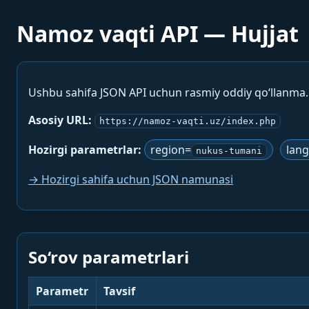
Namoz vaqti API — Hujjat
Ushbu sahifa JSON API uchun rasmiy oddiy qo‘llanma
Asosiy URL:
https://namoz-vaqti.uz/index.php
Hozirgi parametrlar:
region=
lan
nukus-tumani
→ Hozirgi sahifa uchun JSON namunasi
So‘rov parametrlari
Parametr
Tavsif