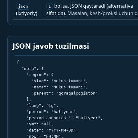
bo‘lsa, JSON qaytaradi (alternativa
json
1
(ixtiyoriy)
sifatida).
Masalan, kesh/proksi uchun q
JSON javob tuzilmasi
{

  "meta": {

    "region": {

      "slug": "nukus-tumani",

      "name": "Nukus tumani",

      "parent": "qoraqalpogiston"

    },

    "lang": "tg",

    "period": "halfyear",

    "period_canonical": "halfyear",

    "ym": null,

    "date": "YYYY-MM-DD",

    "now": "HH:MM",
