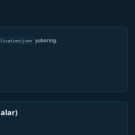
yuboring.
plication/json
alar)