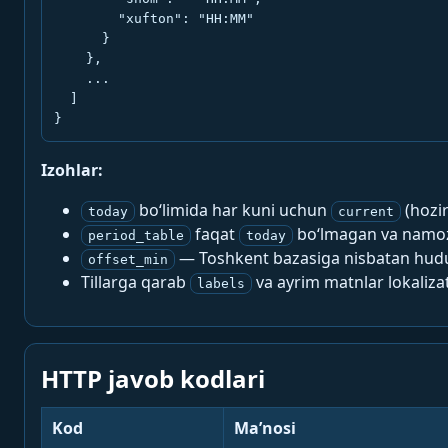
        "xufton": "HH:MM"

      }

    },

    ...

  ]

}
Izohlar:
bo‘limida har kuni uchun
(hozi
today
current
faqat
bo‘lmagan va namoz-
period_table
today
— Toshkent bazasiga nisbatan hududi
offset_min
Tillarga qarab
va ayrim matnlar lokalizat
labels
HTTP javob kodlari
Kod
Ma’nosi