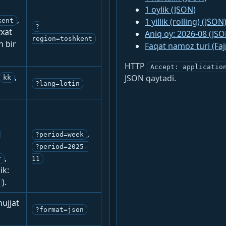
1 oylik (JSON)
,
1 yillik (rolling) (JSON
kent
?
yxat
Aniq oy: 2026-08 (JSO
region=toshkent
n bir
Faqat namoz turi (Fa
HTTP
Accept: applicatio
,
JSON qaytadi.
kk
?lang=lotin
:
,
?period=week
?period=2025-
,
r
11
ik:
).
ujjat
?format=json