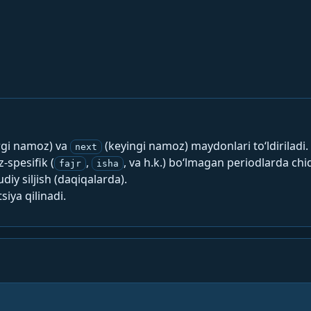
rgi namoz) va
(keyingi namoz) maydonlari to‘ldiriladi.
next
spesifik (
,
, va h.k.) bo‘lmagan periodlarda chi
fajr
isha
y siljish (daqiqalarda).
siya qilinadi.