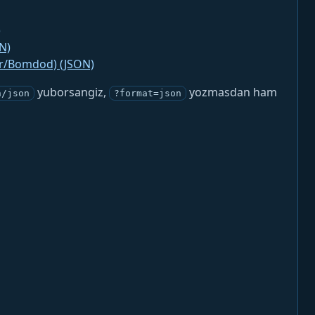
)
N)
jr/Bomdod) (JSON)
yuborsangiz,
yozmasdan ham
n/json
?format=json