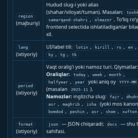
Hudud slug-i yoki alias
(shahar/viloyat/tuman). Masalan:
tosh
region
,
. To‘liq ro‘
samarqand-shahri
olmazor
(majburiy)
frontend selectida ishlatiladiganlar bila
xil.
UI/label tili:
,
,
,
,
lang
lotin
kirill
ru
en
(ixtiyoriy)
,
,
ky
tg
tk
Vaqt oralig‘i yoki namoz turi. Qiymatlar
Oraliqlar:
,
,
,
today
week
month
,
yoki aniq oy
halfyear
year
YYYY-MM
period
(masalan
).
2025-11
(ixtiyoriy)
Namozlar:
inglizcha slug:
,
fajr
dhuh
,
,
(yoki mos kanon
asr
maghrib
isha
,
,
,
,
bomdod
peshin
asr
shom
xufton
— JSON chiqaradi;
— shu h
format
json
docs
(ixtiyoriy)
sahifasi.