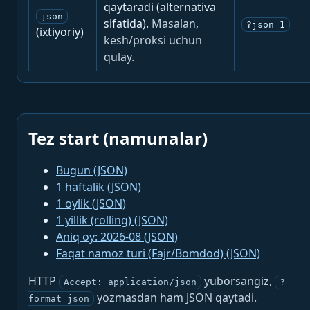
qaytaradi (alternativa
json
sifatida).
Masalan,
?json=1
(ixtiyoriy)
kesh/proksi uchun
qulay.
Tez start (namunalar)
Bugun (JSON)
1 haftalik (JSON)
1 oylik (JSON)
1 yillik (rolling) (JSON)
Aniq oy: 2026-08 (JSON)
Faqat namoz turi (Fajr/Bomdod) (JSON)
HTTP
yuborsangiz,
Accept: application/json
?
yozmasdan ham JSON qaytadi.
format=json