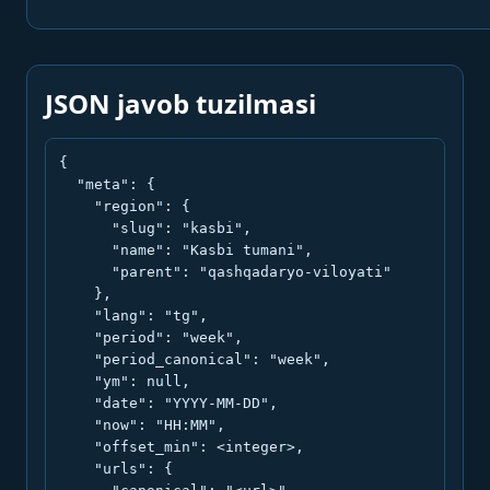
JSON javob tuzilmasi
{

  "meta": {

    "region": {

      "slug": "kasbi",

      "name": "Kasbi tumani",

      "parent": "qashqadaryo-viloyati"

    },

    "lang": "tg",

    "period": "week",

    "period_canonical": "week",

    "ym": null,

    "date": "YYYY-MM-DD",

    "now": "HH:MM",

    "offset_min": <integer>,

    "urls": {
