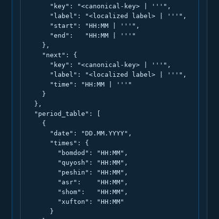
      "key": "<canonical-key> | '''",

      "label": "<localized label> | '''",

      "start": "HH:MM | '''",

      "end":   "HH:MM | '''"

    },

    "next": {

      "key": "<canonical-key> | '''",

      "label": "<localized label> | '''",

      "time": "HH:MM | '''"

    }

  },

  "period_table": [

    {

      "date": "DD.MM.YYYY",

      "times": {

        "bomdod": "HH:MM",

        "quyosh": "HH:MM",

        "peshin": "HH:MM",

        "asr":    "HH:MM",

        "shom":   "HH:MM",

        "xufton": "HH:MM"

      }
