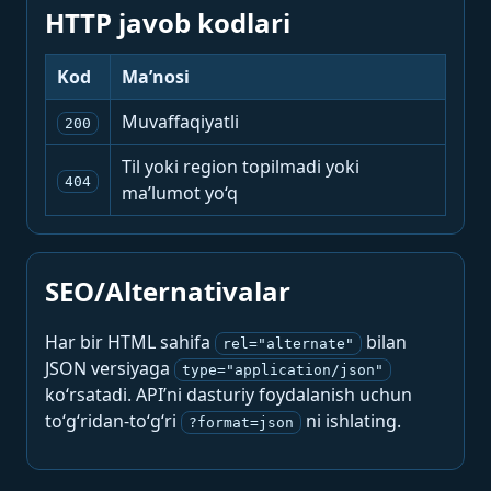
HTTP javob kodlari
Kod
Ma’nosi
Muvaffaqiyatli
200
Til yoki region topilmadi yoki
404
ma’lumot yo‘q
SEO/Alternativalar
Har bir HTML sahifa
bilan
rel="alternate"
JSON versiyaga
type="application/json"
ko‘rsatadi. API’ni dasturiy foydalanish uchun
to‘g‘ridan-to‘g‘ri
ni ishlating.
?format=json