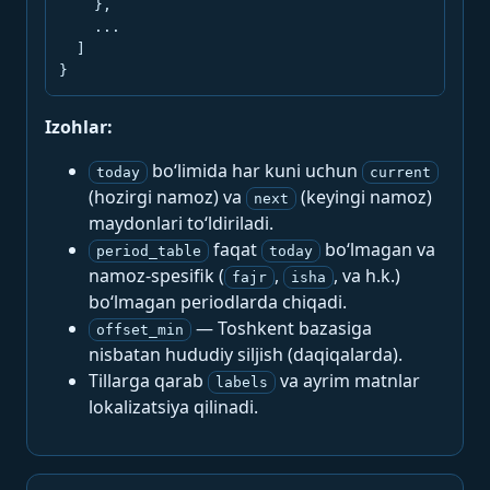
    },

    ...

  ]

}
Izohlar:
bo‘limida har kuni uchun
today
current
(hozirgi namoz) va
(keyingi namoz)
next
maydonlari to‘ldiriladi.
faqat
bo‘lmagan va
period_table
today
namoz-spesifik (
,
, va h.k.)
fajr
isha
bo‘lmagan periodlarda chiqadi.
— Toshkent bazasiga
offset_min
nisbatan hududiy siljish (daqiqalarda).
Tillarga qarab
va ayrim matnlar
labels
lokalizatsiya qilinadi.