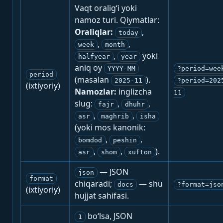
Vaqt oralig‘i yoki
namoz turi. Qiymatlar:
Oraliqlar:
,
today
,
,
week
month
,
yoki
halfyear
year
aniq oy
YYYY-MM
?period=wee
period
(masalan
).
2025-11
?period=202
(ixtiyoriy)
Namozlar:
inglizcha
11
slug:
,
,
fajr
dhuhr
,
,
asr
maghrib
isha
(yoki mos kanonik:
,
,
bomdod
peshin
,
,
).
asr
shom
xufton
— JSON
json
format
chiqaradi;
— shu
docs
?format=jso
(ixtiyoriy)
hujjat sahifasi.
bo‘lsa, JSON
1