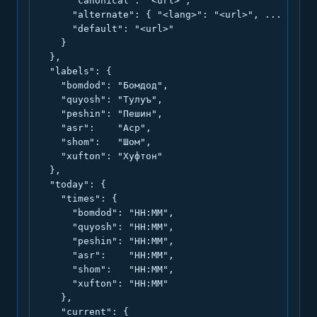
      "canonical": "<url>",

      "alternate": { "<lang>": "<url>", ... },

      "default": "<url>"

    }

  },

  "labels": {

    "bomdod": "Бомдод",

    "quyosh": "Тулуъ",

    "peshin": "Пешин",

    "asr":    "Аср",

    "shom":   "Шом",

    "xufton": "Хуфтон"

  },

  "today": {

    "times": {

      "bomdod": "HH:MM",

      "quyosh": "HH:MM",

      "peshin": "HH:MM",

      "asr":    "HH:MM",

      "shom":   "HH:MM",

      "xufton": "HH:MM"

    },

    "current": {
