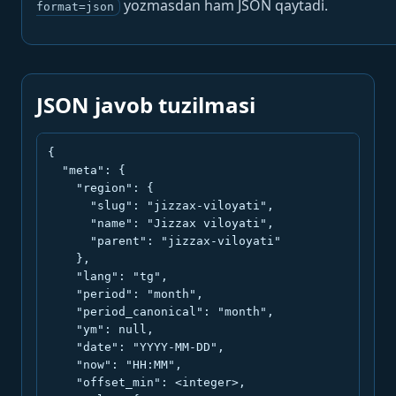
yozmasdan ham JSON qaytadi.
format=json
JSON javob tuzilmasi
{

  "meta": {

    "region": {

      "slug": "jizzax-viloyati",

      "name": "Jizzax viloyati",

      "parent": "jizzax-viloyati"

    },

    "lang": "tg",

    "period": "month",

    "period_canonical": "month",

    "ym": null,

    "date": "YYYY-MM-DD",

    "now": "HH:MM",

    "offset_min": <integer>,
