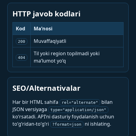
HTTP javob kodlari
Kod
Ma’nosi
Muvaffaqiyatli
200
Til yoki region topilmadi yoki
404
ma’lumot yo‘q
SEO/Alternativalar
Har bir HTML sahifa
bilan
rel="alternate"
JSON versiyaga
type="application/json"
ko‘rsatadi. API’ni dasturiy foydalanish uchun
to‘g‘ridan-to‘g‘ri
ni ishlating.
?format=json