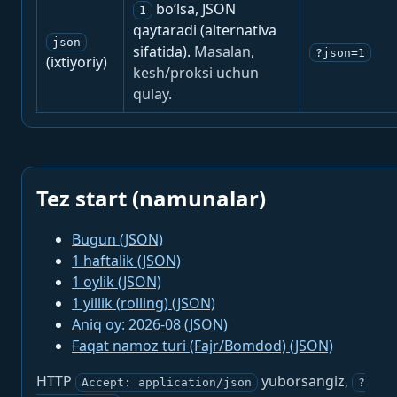
bo‘lsa, JSON
1
qaytaradi (alternativa
json
sifatida).
Masalan,
?json=1
(ixtiyoriy)
kesh/proksi uchun
qulay.
Tez start (namunalar)
Bugun (JSON)
1 haftalik (JSON)
1 oylik (JSON)
1 yillik (rolling) (JSON)
Aniq oy: 2026-08 (JSON)
Faqat namoz turi (Fajr/Bomdod) (JSON)
HTTP
yuborsangiz,
Accept: application/json
?