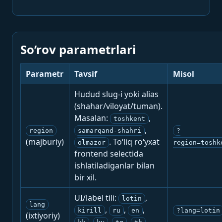
So‘rov parametrlari
Parametr
Tavsif
Misol
Hudud slug-i yoki alias
(shahar/viloyat/tuman).
Masalan:
,
toshkent
,
region
samarqand-shahri
?
(majburiy)
. To‘liq ro‘yxat
olmazor
region=toshk
frontend selectida
ishlatiladiganlar bilan
bir xil.
UI/label tili:
,
lotin
lang
,
,
,
kirill
ru
en
?lang=lotin
(ixtiyoriy)
,
,
,