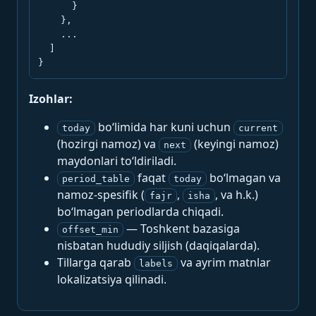
      }

    },

    ...

  ]

}
Izohlar:
bo‘limida har kuni uchun
today
current
(hozirgi namoz) va
(keyingi namoz)
next
maydonlari to‘ldiriladi.
faqat
bo‘lmagan va
period_table
today
namoz-spesifik (
,
, va h.k.)
fajr
isha
bo‘lmagan periodlarda chiqadi.
— Toshkent bazasiga
offset_min
nisbatan hududiy siljish (daqiqalarda).
Tillarga qarab
va ayrim matnlar
labels
lokalizatsiya qilinadi.