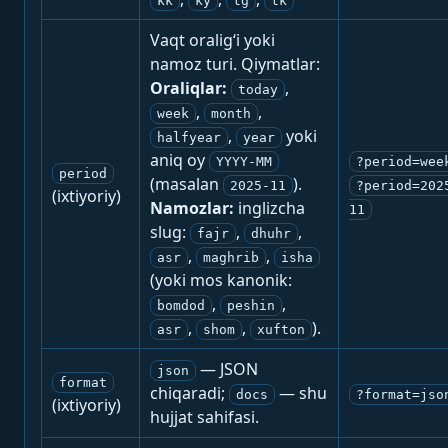
kk
ky
tg
tk
Vaqt oralig‘i yoki
namoz turi. Qiymatlar:
Oraliqlar:
,
today
,
,
week
month
,
yoki
halfyear
year
aniq oy
YYYY-MM
?period=wee
period
(masalan
).
2025-11
?period=202
(ixtiyoriy)
Namozlar:
inglizcha
11
slug:
,
,
fajr
dhuhr
,
,
asr
maghrib
isha
(yoki mos kanonik:
,
,
bomdod
peshin
,
,
).
asr
shom
xufton
— JSON
json
format
chiqaradi;
— shu
docs
?format=jso
(ixtiyoriy)
hujjat sahifasi.