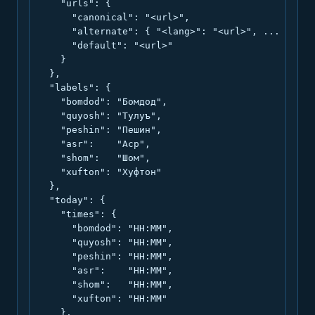
    "urls": {

      "canonical": "<url>",

      "alternate": { "<lang>": "<url>", ... },

      "default": "<url>"

    }

  },

  "labels": {

    "bomdod": "Бомдод",

    "quyosh": "Тулуъ",

    "peshin": "Пешин",

    "asr":    "Аср",

    "shom":   "Шом",

    "xufton": "Хуфтон"

  },

  "today": {

    "times": {

      "bomdod": "HH:MM",

      "quyosh": "HH:MM",

      "peshin": "HH:MM",

      "asr":    "HH:MM",

      "shom":   "HH:MM",

      "xufton": "HH:MM"

    },
