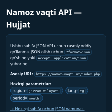
Namoz vaqti API —
Hujjat
Ushbu sahifa JSON API uchun rasmiy oddiy
qo‘llanma. JSON olish uchun
?format=json
qo‘shing yoki
Accept: application/json
yuboring.
Asosiy URL:
https://namoz-vaqti.uz/index.php
Hozirgi parametrlar:
region=
lang=
jizzax-viloyati
tg
period=
month
→ Hozirgi sahifa uchun JSON namunasi