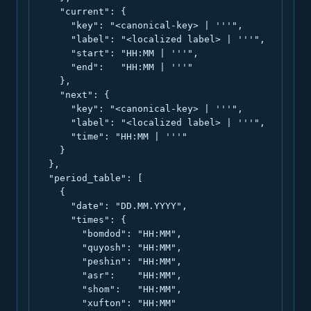
    "current": {

      "key": "<canonical-key> | '''",

      "label": "<localized label> | '''",

      "start": "HH:MM | '''",

      "end":   "HH:MM | '''"

    },

    "next": {

      "key": "<canonical-key> | '''",

      "label": "<localized label> | '''",

      "time": "HH:MM | '''"

    }

  },

  "period_table": [

    {

      "date": "DD.MM.YYYY",

      "times": {

        "bomdod": "HH:MM",

        "quyosh": "HH:MM",

        "peshin": "HH:MM",

        "asr":    "HH:MM",

        "shom":   "HH:MM",

        "xufton": "HH:MM"
