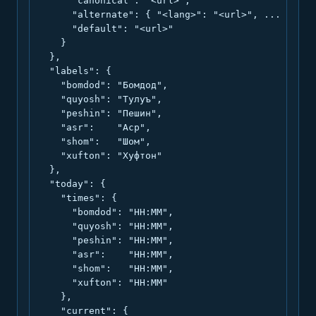
      "canonical": "<url>",

      "alternate": { "<lang>": "<url>", ... },

      "default": "<url>"

    }

  },

  "labels": {

    "bomdod": "Бомдод",

    "quyosh": "Тулуъ",

    "peshin": "Пешин",

    "asr":    "Аср",

    "shom":   "Шом",

    "xufton": "Хуфтон"

  },

  "today": {

    "times": {

      "bomdod": "HH:MM",

      "quyosh": "HH:MM",

      "peshin": "HH:MM",

      "asr":    "HH:MM",

      "shom":   "HH:MM",

      "xufton": "HH:MM"

    },

    "current": {
