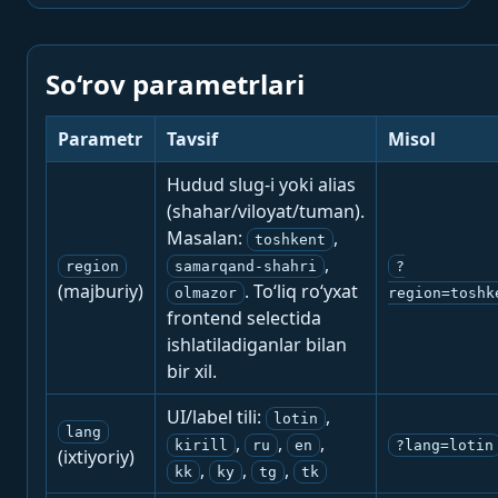
So‘rov parametrlari
Parametr
Tavsif
Misol
Hudud slug-i yoki alias
(shahar/viloyat/tuman).
Masalan:
,
toshkent
,
region
samarqand-shahri
?
(majburiy)
. To‘liq ro‘yxat
olmazor
region=toshk
frontend selectida
ishlatiladiganlar bilan
bir xil.
UI/label tili:
,
lotin
lang
,
,
,
kirill
ru
en
?lang=lotin
(ixtiyoriy)
,
,
,
kk
ky
tg
tk