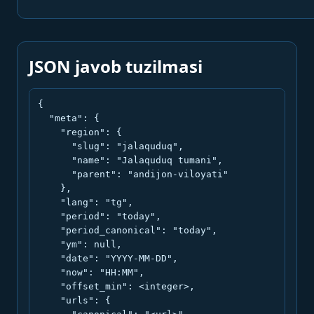
JSON javob tuzilmasi
{

  "meta": {

    "region": {

      "slug": "jalaquduq",

      "name": "Jalaquduq tumani",

      "parent": "andijon-viloyati"

    },

    "lang": "tg",

    "period": "today",

    "period_canonical": "today",

    "ym": null,

    "date": "YYYY-MM-DD",

    "now": "HH:MM",

    "offset_min": <integer>,

    "urls": {
