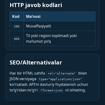
HTTP javob kodlari
Kod
Ma’nosi
Muvaffaqiyatli
200
Til yoki region topilmadi yoki
404
ma’lumot yo‘q
SEO/Alternativalar
Har bir HTML sahifa
bilan
rel="alternate"
JSON versiyaga
type="application/json"
ko‘rsatadi. API’ni dasturiy foydalanish uchun
to‘g‘ridan-to‘g‘ri
ni ishlating.
?format=json