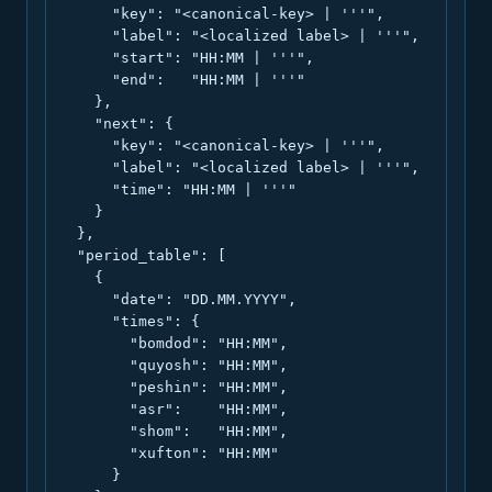
      "key": "<canonical-key> | '''",

      "label": "<localized label> | '''",

      "start": "HH:MM | '''",

      "end":   "HH:MM | '''"

    },

    "next": {

      "key": "<canonical-key> | '''",

      "label": "<localized label> | '''",

      "time": "HH:MM | '''"

    }

  },

  "period_table": [

    {

      "date": "DD.MM.YYYY",

      "times": {

        "bomdod": "HH:MM",

        "quyosh": "HH:MM",

        "peshin": "HH:MM",

        "asr":    "HH:MM",

        "shom":   "HH:MM",

        "xufton": "HH:MM"

      }
