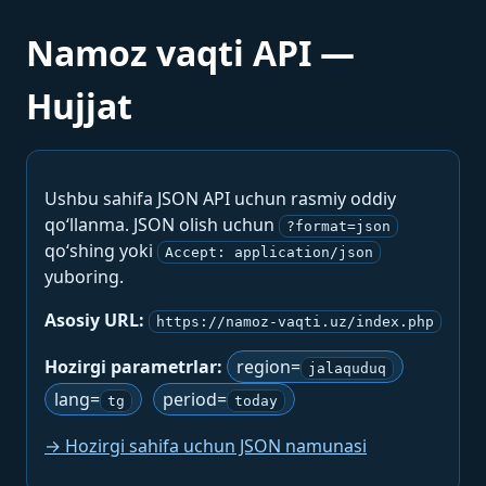
Namoz vaqti API —
Hujjat
Ushbu sahifa JSON API uchun rasmiy oddiy
qo‘llanma. JSON olish uchun
?format=json
qo‘shing yoki
Accept: application/json
yuboring.
Asosiy URL:
https://namoz-vaqti.uz/index.php
Hozirgi parametrlar:
region=
jalaquduq
lang=
period=
tg
today
→ Hozirgi sahifa uchun JSON namunasi