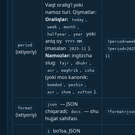
Vaqt oralig‘i yoki
namoz turi. Qiymatlar:
Oraliqlar:
,
today
,
,
week
month
,
yoki
halfyear
year
aniq oy
YYYY-MM
?period=wee
period
(masalan
).
2025-11
?period=202
(ixtiyoriy)
Namozlar:
inglizcha
11
slug:
,
,
fajr
dhuhr
,
,
asr
maghrib
isha
(yoki mos kanonik:
,
,
bomdod
peshin
,
,
).
asr
shom
xufton
— JSON
json
format
chiqaradi;
— shu
docs
?format=jso
(ixtiyoriy)
hujjat sahifasi.
bo‘lsa, JSON
1