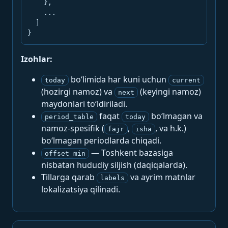
    },

    ...

  ]

}
Izohlar:
bo‘limida har kuni uchun
today
current
(hozirgi namoz) va
(keyingi namoz)
next
maydonlari to‘ldiriladi.
faqat
bo‘lmagan va
period_table
today
namoz-spesifik (
,
, va h.k.)
fajr
isha
bo‘lmagan periodlarda chiqadi.
— Toshkent bazasiga
offset_min
nisbatan hududiy siljish (daqiqalarda).
Tillarga qarab
va ayrim matnlar
labels
lokalizatsiya qilinadi.