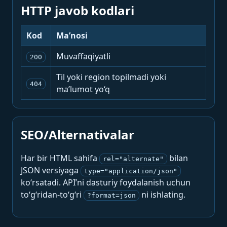
HTTP javob kodlari
Kod
Ma’nosi
Muvaffaqiyatli
200
Til yoki region topilmadi yoki
404
ma’lumot yo‘q
SEO/Alternativalar
Har bir HTML sahifa
bilan
rel="alternate"
JSON versiyaga
type="application/json"
ko‘rsatadi. API’ni dasturiy foydalanish uchun
to‘g‘ridan-to‘g‘ri
ni ishlating.
?format=json