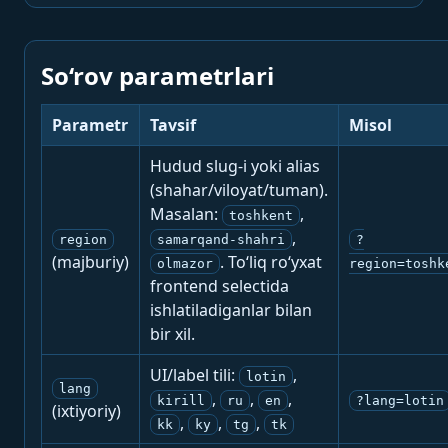
So‘rov parametrlari
Parametr
Tavsif
Misol
Hudud slug-i yoki alias
(shahar/viloyat/tuman).
Masalan:
,
toshkent
,
region
samarqand-shahri
?
(majburiy)
. To‘liq ro‘yxat
olmazor
region=toshk
frontend selectida
ishlatiladiganlar bilan
bir xil.
UI/label tili:
,
lotin
lang
,
,
,
kirill
ru
en
?lang=lotin
(ixtiyoriy)
,
,
,
kk
ky
tg
tk