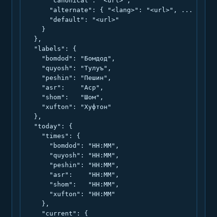
      "canonical": "<url>",

      "alternate": { "<lang>": "<url>", ... },

      "default": "<url>"

    }

  },

  "labels": {

    "bomdod": "Бомдод",

    "quyosh": "Тулуъ",

    "peshin": "Пешин",

    "asr":    "Аср",

    "shom":   "Шом",

    "xufton": "Хуфтон"

  },

  "today": {

    "times": {

      "bomdod": "HH:MM",

      "quyosh": "HH:MM",

      "peshin": "HH:MM",

      "asr":    "HH:MM",

      "shom":   "HH:MM",

      "xufton": "HH:MM"

    },

    "current": {
