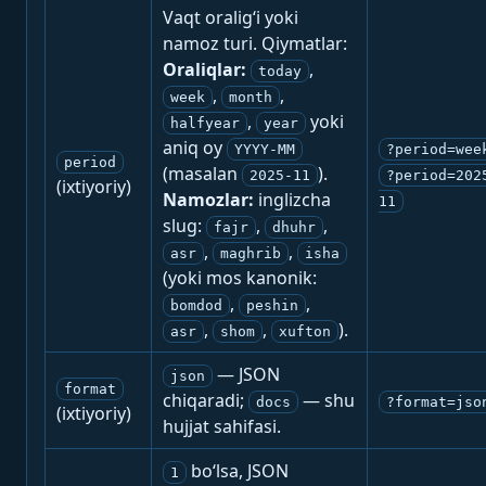
Vaqt oralig‘i yoki
namoz turi. Qiymatlar:
Oraliqlar:
,
today
,
,
week
month
,
yoki
halfyear
year
aniq oy
YYYY-MM
?period=wee
period
(masalan
).
2025-11
?period=202
(ixtiyoriy)
Namozlar:
inglizcha
11
slug:
,
,
fajr
dhuhr
,
,
asr
maghrib
isha
(yoki mos kanonik:
,
,
bomdod
peshin
,
,
).
asr
shom
xufton
— JSON
json
format
chiqaradi;
— shu
docs
?format=jso
(ixtiyoriy)
hujjat sahifasi.
bo‘lsa, JSON
1