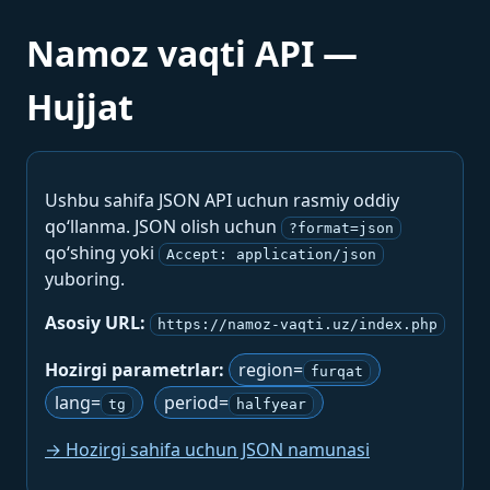
Namoz vaqti API —
Hujjat
Ushbu sahifa JSON API uchun rasmiy oddiy
qo‘llanma. JSON olish uchun
?format=json
qo‘shing yoki
Accept: application/json
yuboring.
Asosiy URL:
https://namoz-vaqti.uz/index.php
Hozirgi parametrlar:
region=
furqat
lang=
period=
tg
halfyear
→ Hozirgi sahifa uchun JSON namunasi