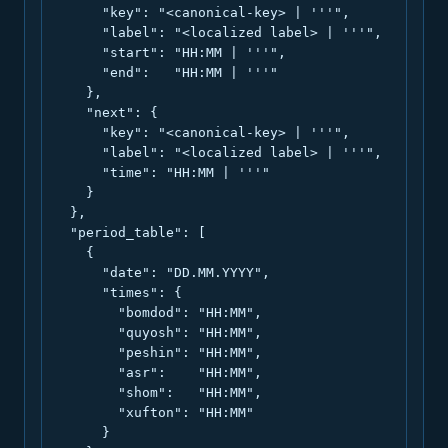
      "key": "<canonical-key> | '''",

      "label": "<localized label> | '''",

      "start": "HH:MM | '''",

      "end":   "HH:MM | '''"

    },

    "next": {

      "key": "<canonical-key> | '''",

      "label": "<localized label> | '''",

      "time": "HH:MM | '''"

    }

  },

  "period_table": [

    {

      "date": "DD.MM.YYYY",

      "times": {

        "bomdod": "HH:MM",

        "quyosh": "HH:MM",

        "peshin": "HH:MM",

        "asr":    "HH:MM",

        "shom":   "HH:MM",

        "xufton": "HH:MM"

      }
