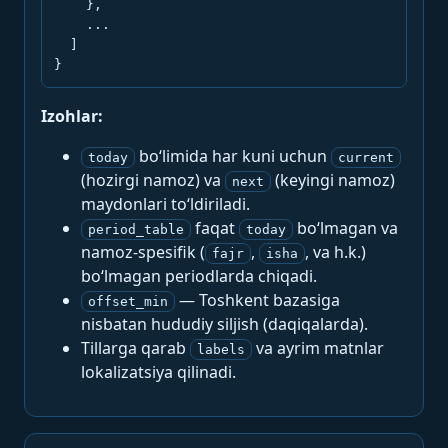
    },

    ...

  ]

}
Izohlar:
bo‘limida har kuni uchun
today
current
(hozirgi namoz) va
(keyingi namoz)
next
maydonlari to‘ldiriladi.
faqat
bo‘lmagan va
period_table
today
namoz-spesifik (
,
, va h.k.)
fajr
isha
bo‘lmagan periodlarda chiqadi.
— Toshkent bazasiga
offset_min
nisbatan hududiy siljish (daqiqalarda).
Tillarga qarab
va ayrim matnlar
labels
lokalizatsiya qilinadi.