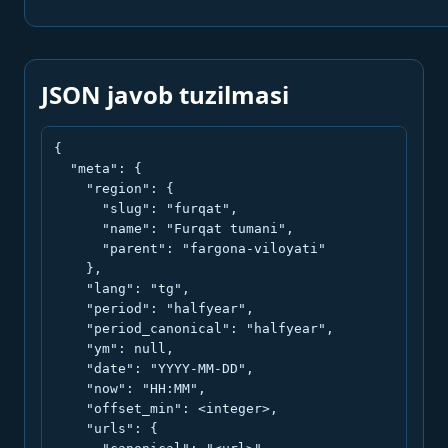
JSON javob tuzilmasi
{

  "meta": {

    "region": {

      "slug": "furqat",

      "name": "Furqat tumani",

      "parent": "fargona-viloyati"

    },

    "lang": "tg",

    "period": "halfyear",

    "period_canonical": "halfyear",

    "ym": null,

    "date": "YYYY-MM-DD",

    "now": "HH:MM",

    "offset_min": <integer>,

    "urls": {
