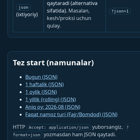
qaytaradi (alternativa
json
sifatida).
Masalan,
?json=1
(ixtiyoriy)
kesh/proksi uchun
qulay.
Tez start (namunalar)
Bugun (JSON)
1 haftalik (JSON)
1 oylik (JSON)
1 yillik (rolling) (JSON)
Aniq oy: 2026-08 (JSON)
Faqat namoz turi (Fajr/Bomdod) (JSON)
HTTP
yuborsangiz,
Accept: application/json
?
yozmasdan ham JSON qaytadi.
format=json