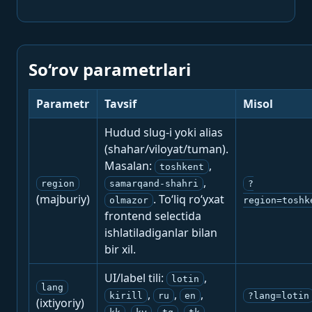
So‘rov parametrlari
Parametr
Tavsif
Misol
Hudud slug-i yoki alias
(shahar/viloyat/tuman).
Masalan:
,
toshkent
,
region
samarqand-shahri
?
(majburiy)
. To‘liq ro‘yxat
olmazor
region=toshk
frontend selectida
ishlatiladiganlar bilan
bir xil.
UI/label tili:
,
lotin
lang
,
,
,
kirill
ru
en
?lang=lotin
(ixtiyoriy)
,
,
,