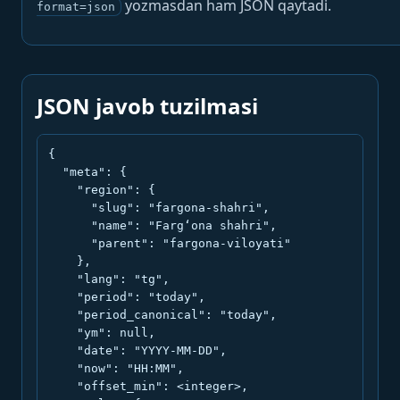
yozmasdan ham JSON qaytadi.
format=json
JSON javob tuzilmasi
{

  "meta": {

    "region": {

      "slug": "fargona-shahri",

      "name": "Farg‘ona shahri",

      "parent": "fargona-viloyati"

    },

    "lang": "tg",

    "period": "today",

    "period_canonical": "today",

    "ym": null,

    "date": "YYYY-MM-DD",

    "now": "HH:MM",

    "offset_min": <integer>,
