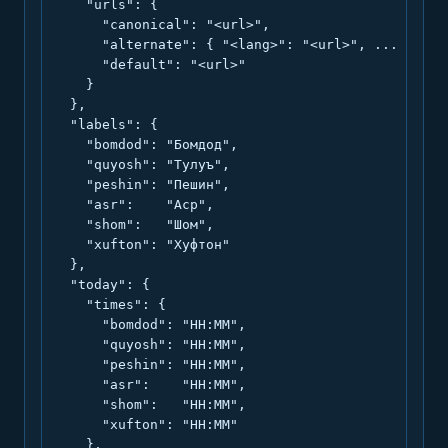
    "urls": {

      "canonical": "<url>",

      "alternate": { "<lang>": "<url>", ... },

      "default": "<url>"

    }

  },

  "labels": {

    "bomdod": "Бомдод",

    "quyosh": "Тулуъ",

    "peshin": "Пешин",

    "asr":    "Аср",

    "shom":   "Шом",

    "xufton": "Хуфтон"

  },

  "today": {

    "times": {

      "bomdod": "HH:MM",

      "quyosh": "HH:MM",

      "peshin": "HH:MM",

      "asr":    "HH:MM",

      "shom":   "HH:MM",

      "xufton": "HH:MM"

    },
