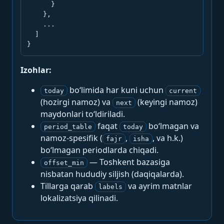
      }

    },

    ...

  ]

}
Izohlar:
bo‘limida har kuni uchun
today
current
(hozirgi namoz) va
(keyingi namoz)
next
maydonlari to‘ldiriladi.
faqat
bo‘lmagan va
period_table
today
namoz-spesifik (
,
, va h.k.)
fajr
isha
bo‘lmagan periodlarda chiqadi.
— Toshkent bazasiga
offset_min
nisbatan hududiy siljish (daqiqalarda).
Tillarga qarab
va ayrim matnlar
labels
lokalizatsiya qilinadi.