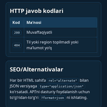
HTTP javob kodlari
Kod
Ma’nosi
Muvaffaqiyatli
200
Til yoki region topilmadi yoki
404
ma’lumot yo‘q
SEO/Alternativalar
Har bir HTML sahifa
bilan
rel="alternate"
JSON versiyaga
type="application/json"
ko‘rsatadi. API’ni dasturiy foydalanish uchun
to‘g‘ridan-to‘g‘ri
ni ishlating.
?format=json