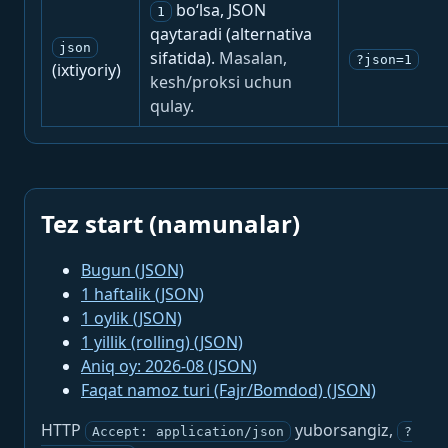
bo‘lsa, JSON
1
qaytaradi (alternativa
json
sifatida).
Masalan,
?json=1
(ixtiyoriy)
kesh/proksi uchun
qulay.
Tez start (namunalar)
Bugun (JSON)
1 haftalik (JSON)
1 oylik (JSON)
1 yillik (rolling) (JSON)
Aniq oy: 2026-08 (JSON)
Faqat namoz turi (Fajr/Bomdod) (JSON)
HTTP
yuborsangiz,
Accept: application/json
?