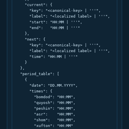
    "current": {

      "key": "<canonical-key> | '''",

      "label": "<localized label> | '''",

      "start": "HH:MM | '''",

      "end":   "HH:MM | '''"

    },

    "next": {

      "key": "<canonical-key> | '''",

      "label": "<localized label> | '''",

      "time": "HH:MM | '''"

    }

  },

  "period_table": [

    {

      "date": "DD.MM.YYYY",

      "times": {

        "bomdod": "HH:MM",

        "quyosh": "HH:MM",

        "peshin": "HH:MM",

        "asr":    "HH:MM",

        "shom":   "HH:MM",

        "xufton": "HH:MM"
