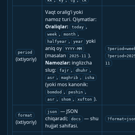
kk
ky
tg
tk
Vaqt oralig‘i yoki
namoz turi. Qiymatlar:
Oraliqlar:
,
today
,
,
week
month
,
yoki
halfyear
year
aniq oy
YYYY-MM
?period=wee
period
(masalan
).
2025-11
?period=202
(ixtiyoriy)
Namozlar:
inglizcha
11
slug:
,
,
fajr
dhuhr
,
,
asr
maghrib
isha
(yoki mos kanonik:
,
,
bomdod
peshin
,
,
).
asr
shom
xufton
— JSON
json
format
chiqaradi;
— shu
docs
?format=jso
(ixtiyoriy)
hujjat sahifasi.