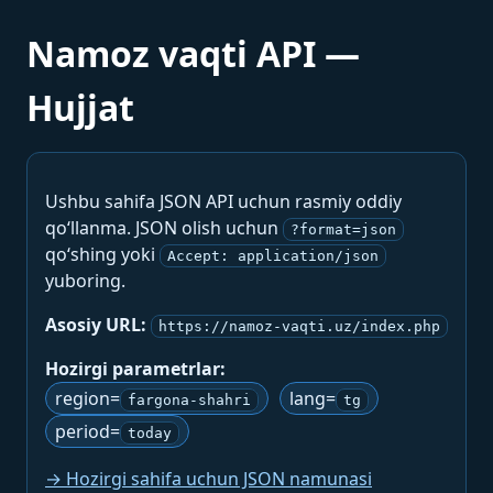
Namoz vaqti API —
Hujjat
Ushbu sahifa JSON API uchun rasmiy oddiy
qo‘llanma. JSON olish uchun
?format=json
qo‘shing yoki
Accept: application/json
yuboring.
Asosiy URL:
https://namoz-vaqti.uz/index.php
Hozirgi parametrlar:
region=
lang=
fargona-shahri
tg
period=
today
→ Hozirgi sahifa uchun JSON namunasi