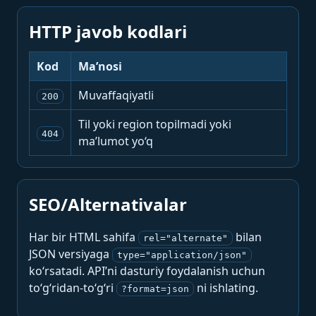
HTTP javob kodlari
Kod
Ma’nosi
Muvaffaqiyatli
200
Til yoki region topilmadi yoki
404
ma’lumot yo‘q
SEO/Alternativalar
Har bir HTML sahifa
bilan
rel="alternate"
JSON versiyaga
type="application/json"
ko‘rsatadi. API’ni dasturiy foydalanish uchun
to‘g‘ridan-to‘g‘ri
ni ishlating.
?format=json