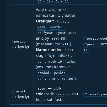
kk
ky
tg
tk
Vaqt oralig‘i yoki
namoz turi. Qiymatlar:
Oraliqlar:
,
today
,
,
week
month
,
yoki
halfyear
year
aniq oy
YYYY-MM
?period=wee
period
(masalan
).
2025-11
?period=202
(ixtiyoriy)
Namozlar:
inglizcha
11
slug:
,
,
fajr
dhuhr
,
,
asr
maghrib
isha
(yoki mos kanonik:
,
,
bomdod
peshin
,
,
).
asr
shom
xufton
— JSON
json
format
chiqaradi;
— shu
docs
?format=jso
(ixtiyoriy)
hujjat sahifasi.