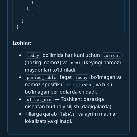
      }

    },

    ...

  ]

}
Izohlar:
bo‘limida har kuni uchun
today
current
(hozirgi namoz) va
(keyingi namoz)
next
maydonlari to‘ldiriladi.
faqat
bo‘lmagan va
period_table
today
namoz-spesifik (
,
, va h.k.)
fajr
isha
bo‘lmagan periodlarda chiqadi.
— Toshkent bazasiga
offset_min
nisbatan hududiy siljish (daqiqalarda).
Tillarga qarab
va ayrim matnlar
labels
lokalizatsiya qilinadi.