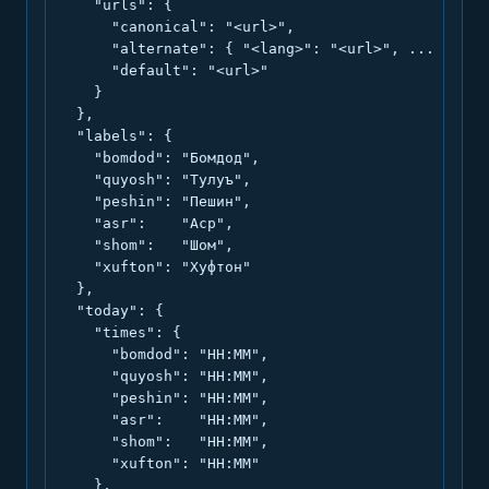
    "urls": {

      "canonical": "<url>",

      "alternate": { "<lang>": "<url>", ... },

      "default": "<url>"

    }

  },

  "labels": {

    "bomdod": "Бомдод",

    "quyosh": "Тулуъ",

    "peshin": "Пешин",

    "asr":    "Аср",

    "shom":   "Шом",

    "xufton": "Хуфтон"

  },

  "today": {

    "times": {

      "bomdod": "HH:MM",

      "quyosh": "HH:MM",

      "peshin": "HH:MM",

      "asr":    "HH:MM",

      "shom":   "HH:MM",

      "xufton": "HH:MM"

    },
