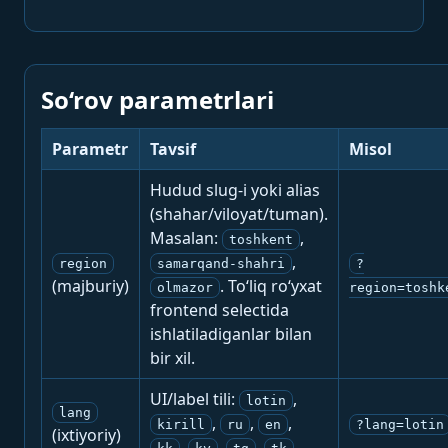
So‘rov parametrlari
Parametr
Tavsif
Misol
Hudud slug-i yoki alias
(shahar/viloyat/tuman).
Masalan:
,
toshkent
,
region
samarqand-shahri
?
(majburiy)
. To‘liq ro‘yxat
olmazor
region=toshk
frontend selectida
ishlatiladiganlar bilan
bir xil.
UI/label tili:
,
lotin
lang
,
,
,
kirill
ru
en
?lang=lotin
(ixtiyoriy)
,
,
,