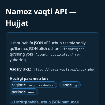
Namoz vaqti API —
Hujjat
Ushbu sahifa JSON API uchun rasmiy oddiy
qo‘llanma. JSON olish uchun
?format=json
qo‘shing yoki
Accept: application/json
yuboring.
Asosiy URL:
https://namoz-vaqti.uz/index.php
Hozirgi parametrlar:
region=
lang=
fargona-shahri
tg
period=
year
→ Hozirgi sahifa uchun JSON namunasi