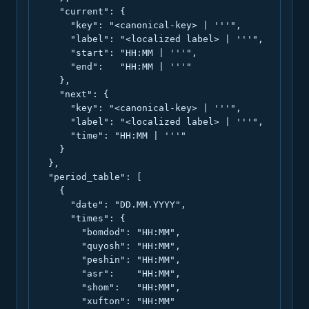
    "current": {

      "key": "<canonical-key> | '''",

      "label": "<localized label> | '''",

      "start": "HH:MM | '''",

      "end":   "HH:MM | '''"

    },

    "next": {

      "key": "<canonical-key> | '''",

      "label": "<localized label> | '''",

      "time": "HH:MM | '''"

    }

  },

  "period_table": [

    {

      "date": "DD.MM.YYYY",

      "times": {

        "bomdod": "HH:MM",

        "quyosh": "HH:MM",

        "peshin": "HH:MM",

        "asr":    "HH:MM",

        "shom":   "HH:MM",

        "xufton": "HH:MM"
