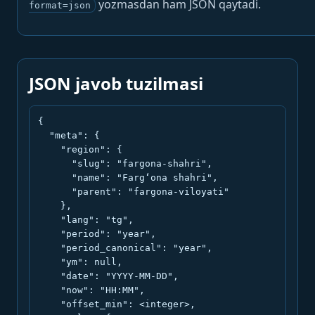
yozmasdan ham JSON qaytadi.
format=json
JSON javob tuzilmasi
{

  "meta": {

    "region": {

      "slug": "fargona-shahri",

      "name": "Farg‘ona shahri",

      "parent": "fargona-viloyati"

    },

    "lang": "tg",

    "period": "year",

    "period_canonical": "year",

    "ym": null,

    "date": "YYYY-MM-DD",

    "now": "HH:MM",

    "offset_min": <integer>,
