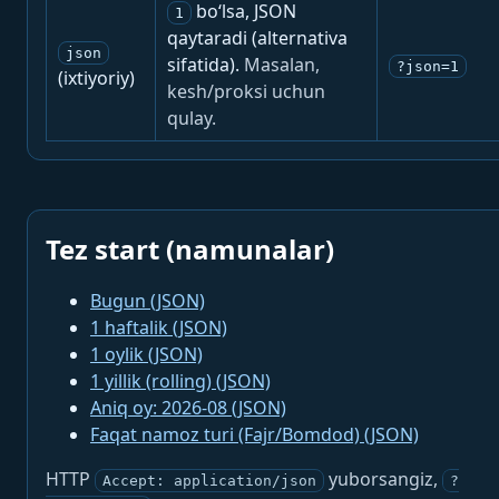
bo‘lsa, JSON
1
qaytaradi (alternativa
json
sifatida).
Masalan,
?json=1
(ixtiyoriy)
kesh/proksi uchun
qulay.
Tez start (namunalar)
Bugun (JSON)
1 haftalik (JSON)
1 oylik (JSON)
1 yillik (rolling) (JSON)
Aniq oy: 2026-08 (JSON)
Faqat namoz turi (Fajr/Bomdod) (JSON)
HTTP
yuborsangiz,
Accept: application/json
?