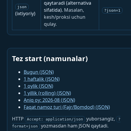
qaytaradi (alternativa
json
sifatida).
Masalan,
?json=1
(ixtiyoriy)
kesh/proksi uchun
qulay.
Tez start (namunalar)
Bugun (JSON)
1 haftalik (JSON)
1 oylik (JSON)
1 yillik (rolling) (JSON)
Aniq oy: 2026-08 (JSON)
Faqat namoz turi (Fajr/Bomdod) (JSON)
HTTP
yuborsangiz,
Accept: application/json
?
yozmasdan ham JSON qaytadi.
format=json