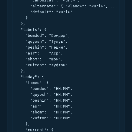
      "canonical": "<url>",

      "alternate": { "<lang>": "<url>", ... },

      "default": "<url>"

    }

  },

  "labels": {

    "bomdod": "Бомдод",

    "quyosh": "Тулуъ",

    "peshin": "Пешин",

    "asr":    "Аср",

    "shom":   "Шом",

    "xufton": "Хуфтон"

  },

  "today": {

    "times": {

      "bomdod": "HH:MM",

      "quyosh": "HH:MM",

      "peshin": "HH:MM",

      "asr":    "HH:MM",

      "shom":   "HH:MM",

      "xufton": "HH:MM"

    },

    "current": {
