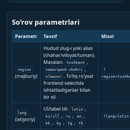
So‘rov parametrlari
Parametr
Tavsif
Misol
Hudud slug-i yoki alias
(shahar/viloyat/tuman).
Masalan:
,
toshkent
,
region
samarqand-shahri
?
(majburiy)
. To‘liq ro‘yxat
olmazor
region=toshk
frontend selectida
ishlatiladiganlar bilan
bir xil.
UI/label tili:
,
lotin
lang
,
,
,
kirill
ru
en
?lang=lotin
(ixtiyoriy)
,
,
,
kk
ky
tg
tk