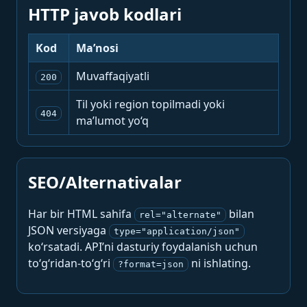
HTTP javob kodlari
Kod
Ma’nosi
Muvaffaqiyatli
200
Til yoki region topilmadi yoki
404
ma’lumot yo‘q
SEO/Alternativalar
Har bir HTML sahifa
bilan
rel="alternate"
JSON versiyaga
type="application/json"
ko‘rsatadi. API’ni dasturiy foydalanish uchun
to‘g‘ridan-to‘g‘ri
ni ishlating.
?format=json