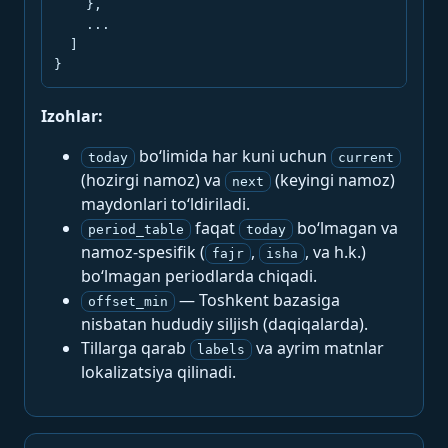
    },

    ...

  ]

}
Izohlar:
bo‘limida har kuni uchun
today
current
(hozirgi namoz) va
(keyingi namoz)
next
maydonlari to‘ldiriladi.
faqat
bo‘lmagan va
period_table
today
namoz-spesifik (
,
, va h.k.)
fajr
isha
bo‘lmagan periodlarda chiqadi.
— Toshkent bazasiga
offset_min
nisbatan hududiy siljish (daqiqalarda).
Tillarga qarab
va ayrim matnlar
labels
lokalizatsiya qilinadi.