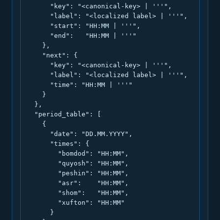
      "key": "<canonical-key> | '''",

      "label": "<localized label> | '''",

      "start": "HH:MM | '''",

      "end":   "HH:MM | '''"

    },

    "next": {

      "key": "<canonical-key> | '''",

      "label": "<localized label> | '''",

      "time": "HH:MM | '''"

    }

  },

  "period_table": [

    {

      "date": "DD.MM.YYYY",

      "times": {

        "bomdod": "HH:MM",

        "quyosh": "HH:MM",

        "peshin": "HH:MM",

        "asr":    "HH:MM",

        "shom":   "HH:MM",

        "xufton": "HH:MM"

      }
