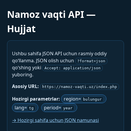
Namoz vaqti API —
Hujjat
Ushbu sahifa JSON API uchun rasmiy oddiy
qo‘llanma. JSON olish uchun
?format=json
qo‘shing yoki
Accept: application/json
yuboring.
Asosiy URL:
https://namoz-vaqti.uz/index.php
Hozirgi parametrlar:
region=
bulungur
lang=
period=
tg
year
→ Hozirgi sahifa uchun JSON namunasi