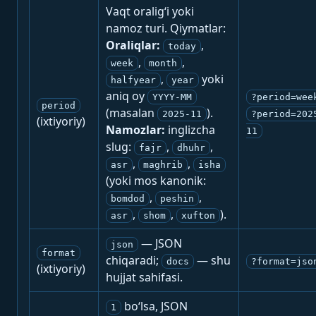
Vaqt oralig‘i yoki
namoz turi. Qiymatlar:
Oraliqlar:
,
today
,
,
week
month
,
yoki
halfyear
year
aniq oy
YYYY-MM
?period=wee
period
(masalan
).
2025-11
?period=202
(ixtiyoriy)
Namozlar:
inglizcha
11
slug:
,
,
fajr
dhuhr
,
,
asr
maghrib
isha
(yoki mos kanonik:
,
,
bomdod
peshin
,
,
).
asr
shom
xufton
— JSON
json
format
chiqaradi;
— shu
docs
?format=jso
(ixtiyoriy)
hujjat sahifasi.
bo‘lsa, JSON
1