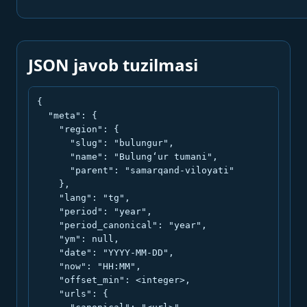
JSON javob tuzilmasi
{

  "meta": {

    "region": {

      "slug": "bulungur",

      "name": "Bulung‘ur tumani",

      "parent": "samarqand-viloyati"

    },

    "lang": "tg",

    "period": "year",

    "period_canonical": "year",

    "ym": null,

    "date": "YYYY-MM-DD",

    "now": "HH:MM",

    "offset_min": <integer>,

    "urls": {
