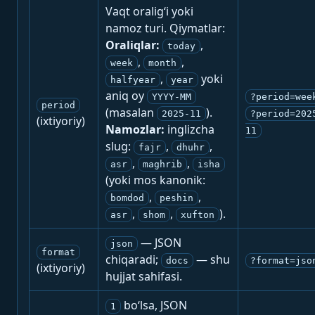
Vaqt oralig‘i yoki
namoz turi. Qiymatlar:
Oraliqlar:
,
today
,
,
week
month
,
yoki
halfyear
year
aniq oy
YYYY-MM
?period=wee
period
(masalan
).
2025-11
?period=202
(ixtiyoriy)
Namozlar:
inglizcha
11
slug:
,
,
fajr
dhuhr
,
,
asr
maghrib
isha
(yoki mos kanonik:
,
,
bomdod
peshin
,
,
).
asr
shom
xufton
— JSON
json
format
chiqaradi;
— shu
docs
?format=jso
(ixtiyoriy)
hujjat sahifasi.
bo‘lsa, JSON
1