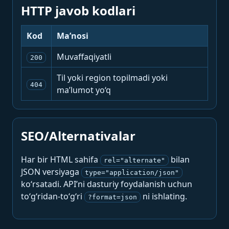
HTTP javob kodlari
Kod
Ma’nosi
Muvaffaqiyatli
200
Til yoki region topilmadi yoki
404
ma’lumot yo‘q
SEO/Alternativalar
Har bir HTML sahifa
bilan
rel="alternate"
JSON versiyaga
type="application/json"
ko‘rsatadi. API’ni dasturiy foydalanish uchun
to‘g‘ridan-to‘g‘ri
ni ishlating.
?format=json