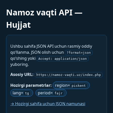
Namoz vaqti API —
Hujjat
Ushbu sahifa JSON API uchun rasmiy oddiy
qo‘llanma. JSON olish uchun
?format=json
qo‘shing yoki
Accept: application/json
yuboring.
Asosiy URL:
https://namoz-vaqti.uz/index.php
Hozirgi parametrlar:
region=
piskent
lang=
period=
tg
fajr
→ Hozirgi sahifa uchun JSON namunasi