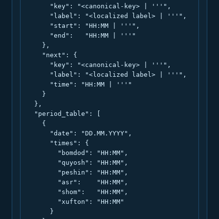
      "key": "<canonical-key> | '''",

      "label": "<localized label> | '''",

      "start": "HH:MM | '''",

      "end":   "HH:MM | '''"

    },

    "next": {

      "key": "<canonical-key> | '''",

      "label": "<localized label> | '''",

      "time": "HH:MM | '''"

    }

  },

  "period_table": [

    {

      "date": "DD.MM.YYYY",

      "times": {

        "bomdod": "HH:MM",

        "quyosh": "HH:MM",

        "peshin": "HH:MM",

        "asr":    "HH:MM",

        "shom":   "HH:MM",

        "xufton": "HH:MM"

      }
