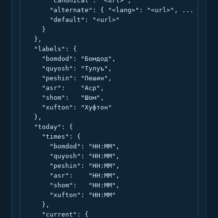
      "canonical": "<url>",

      "alternate": { "<lang>": "<url>", ... },

      "default": "<url>"

    }

  },

  "labels": {

    "bomdod": "Бомдод",

    "quyosh": "Тулуъ",

    "peshin": "Пешин",

    "asr":    "Аср",

    "shom":   "Шом",

    "xufton": "Хуфтон"

  },

  "today": {

    "times": {

      "bomdod": "HH:MM",

      "quyosh": "HH:MM",

      "peshin": "HH:MM",

      "asr":    "HH:MM",

      "shom":   "HH:MM",

      "xufton": "HH:MM"

    },

    "current": {
