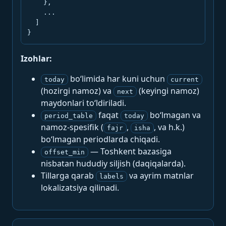
    },

    ...

  ]

}
Izohlar:
bo‘limida har kuni uchun
today
current
(hozirgi namoz) va
(keyingi namoz)
next
maydonlari to‘ldiriladi.
faqat
bo‘lmagan va
period_table
today
namoz-spesifik (
,
, va h.k.)
fajr
isha
bo‘lmagan periodlarda chiqadi.
— Toshkent bazasiga
offset_min
nisbatan hududiy siljish (daqiqalarda).
Tillarga qarab
va ayrim matnlar
labels
lokalizatsiya qilinadi.