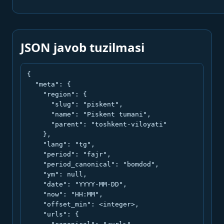
JSON javob tuzilmasi
{

  "meta": {

    "region": {

      "slug": "piskent",

      "name": "Piskent tumani",

      "parent": "toshkent-viloyati"

    },

    "lang": "tg",

    "period": "fajr",

    "period_canonical": "bomdod",

    "ym": null,

    "date": "YYYY-MM-DD",

    "now": "HH:MM",

    "offset_min": <integer>,

    "urls": {
