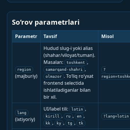
So‘rov parametrlari
Parametr
Tavsif
Misol
Hudud slug-i yoki alias
(shahar/viloyat/tuman).
Masalan:
,
toshkent
,
region
samarqand-shahri
?
(majburiy)
. To‘liq ro‘yxat
olmazor
region=toshk
frontend selectida
ishlatiladiganlar bilan
bir xil.
UI/label tili:
,
lotin
lang
,
,
,
kirill
ru
en
?lang=lotin
(ixtiyoriy)
,
,
,
kk
ky
tg
tk