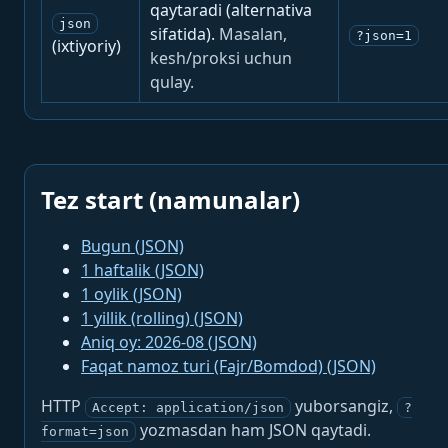
qaytaradi (alternativa
json
sifatida).
Masalan,
?json=1
(ixtiyoriy)
kesh/proksi uchun
qulay.
Tez start (namunalar)
Bugun (JSON)
1 haftalik (JSON)
1 oylik (JSON)
1 yillik (rolling) (JSON)
Aniq oy: 2026-08 (JSON)
Faqat namoz turi (Fajr/Bomdod) (JSON)
HTTP
yuborsangiz,
Accept: application/json
?
yozmasdan ham JSON qaytadi.
format=json