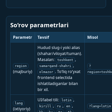
So‘rov parametrlari
Parametr
Tavsif
Misol
Hudud slug-i yoki alias
(shahar/viloyat/tuman).
Masalan:
,
toshkent
,
region
samarqand-shahri
?
(majburiy)
. To‘liq ro‘yxat
olmazor
region=toshk
frontend selectida
ishlatiladiganlar bilan
bir xil.
UI/label tili:
,
lotin
lang
,
,
,
kirill
ru
en
?lang=lotin
(ixtiyoriy)
,
,
,