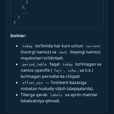
      }

    },

    ...

  ]

}
Izohlar:
bo‘limida har kuni uchun
today
current
(hozirgi namoz) va
(keyingi namoz)
next
maydonlari to‘ldiriladi.
faqat
bo‘lmagan va
period_table
today
namoz-spesifik (
,
, va h.k.)
fajr
isha
bo‘lmagan periodlarda chiqadi.
— Toshkent bazasiga
offset_min
nisbatan hududiy siljish (daqiqalarda).
Tillarga qarab
va ayrim matnlar
labels
lokalizatsiya qilinadi.