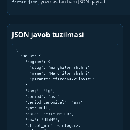
yozmasdan ham JSON qaytadi.
format=json
JSON javob tuzilmasi
{

  "meta": {

    "region": {

      "slug": "marghilon-shahri",

      "name": "Marg‘ilon shahri",

      "parent": "fargona-viloyati"

    },

    "lang": "tg",

    "period": "asr",

    "period_canonical": "asr",

    "ym": null,

    "date": "YYYY-MM-DD",

    "now": "HH:MM",

    "offset_min": <integer>,
