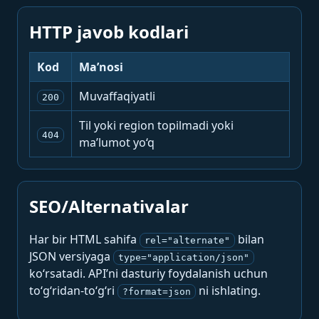
HTTP javob kodlari
Kod
Ma’nosi
Muvaffaqiyatli
200
Til yoki region topilmadi yoki
404
ma’lumot yo‘q
SEO/Alternativalar
Har bir HTML sahifa
bilan
rel="alternate"
JSON versiyaga
type="application/json"
ko‘rsatadi. API’ni dasturiy foydalanish uchun
to‘g‘ridan-to‘g‘ri
ni ishlating.
?format=json