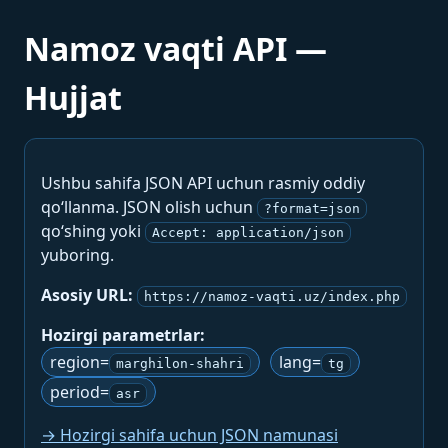
Namoz vaqti API —
Hujjat
Ushbu sahifa JSON API uchun rasmiy oddiy
qo‘llanma. JSON olish uchun
?format=json
qo‘shing yoki
Accept: application/json
yuboring.
Asosiy URL:
https://namoz-vaqti.uz/index.php
Hozirgi parametrlar:
region=
lang=
marghilon-shahri
tg
period=
asr
→ Hozirgi sahifa uchun JSON namunasi