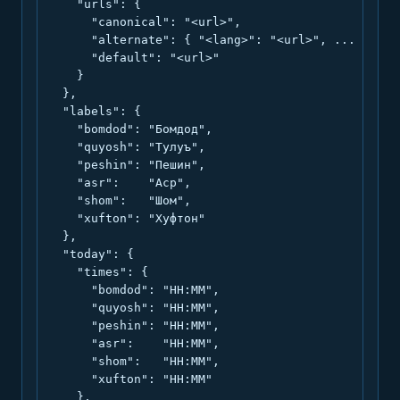
    "urls": {

      "canonical": "<url>",

      "alternate": { "<lang>": "<url>", ... },

      "default": "<url>"

    }

  },

  "labels": {

    "bomdod": "Бомдод",

    "quyosh": "Тулуъ",

    "peshin": "Пешин",

    "asr":    "Аср",

    "shom":   "Шом",

    "xufton": "Хуфтон"

  },

  "today": {

    "times": {

      "bomdod": "HH:MM",

      "quyosh": "HH:MM",

      "peshin": "HH:MM",

      "asr":    "HH:MM",

      "shom":   "HH:MM",

      "xufton": "HH:MM"

    },
