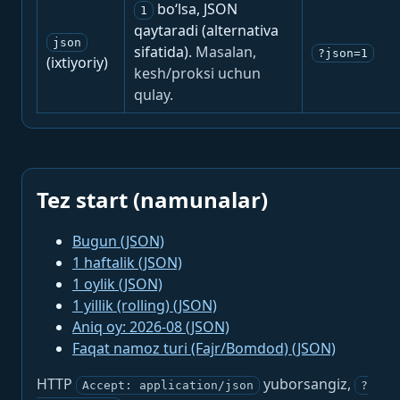
bo‘lsa, JSON
1
qaytaradi (alternativa
json
sifatida).
Masalan,
?json=1
(ixtiyoriy)
kesh/proksi uchun
qulay.
Tez start (namunalar)
Bugun (JSON)
1 haftalik (JSON)
1 oylik (JSON)
1 yillik (rolling) (JSON)
Aniq oy: 2026-08 (JSON)
Faqat namoz turi (Fajr/Bomdod) (JSON)
HTTP
yuborsangiz,
Accept: application/json
?