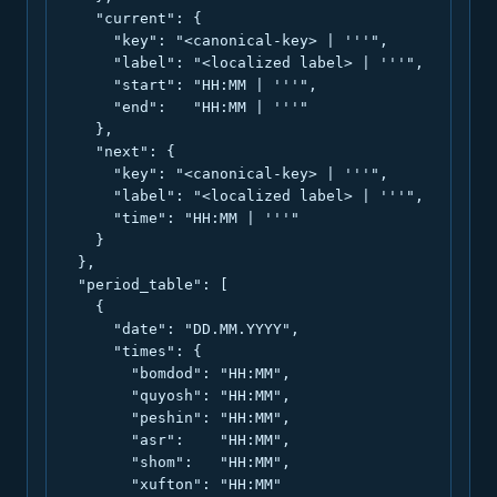
    "current": {

      "key": "<canonical-key> | '''",

      "label": "<localized label> | '''",

      "start": "HH:MM | '''",

      "end":   "HH:MM | '''"

    },

    "next": {

      "key": "<canonical-key> | '''",

      "label": "<localized label> | '''",

      "time": "HH:MM | '''"

    }

  },

  "period_table": [

    {

      "date": "DD.MM.YYYY",

      "times": {

        "bomdod": "HH:MM",

        "quyosh": "HH:MM",

        "peshin": "HH:MM",

        "asr":    "HH:MM",

        "shom":   "HH:MM",

        "xufton": "HH:MM"
