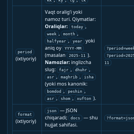
kk
ky
tg
tk
Vaqt oralig‘i yoki
namoz turi. Qiymatlar:
Oraliqlar:
,
today
,
,
week
month
,
yoki
halfyear
year
aniq oy
YYYY-MM
?period=wee
period
(masalan
).
2025-11
?period=202
(ixtiyoriy)
Namozlar:
inglizcha
11
slug:
,
,
fajr
dhuhr
,
,
asr
maghrib
isha
(yoki mos kanonik:
,
,
bomdod
peshin
,
,
).
asr
shom
xufton
— JSON
json
format
chiqaradi;
— shu
docs
?format=jso
(ixtiyoriy)
hujjat sahifasi.