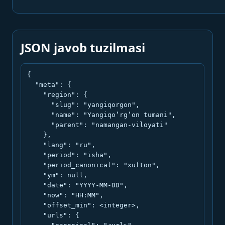
JSON javob tuzilmasi
{

  "meta": {

    "region": {

      "slug": "yangiqorgon",

      "name": "Yangiqo‘rg‘on tumani",

      "parent": "namangan-viloyati"

    },

    "lang": "ru",

    "period": "isha",

    "period_canonical": "xufton",

    "ym": null,

    "date": "YYYY-MM-DD",

    "now": "HH:MM",

    "offset_min": <integer>,

    "urls": {
