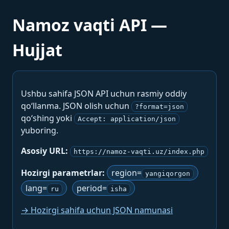
Namoz vaqti API —
Hujjat
Ushbu sahifa JSON API uchun rasmiy oddiy
qo‘llanma. JSON olish uchun
?format=json
qo‘shing yoki
Accept: application/json
yuboring.
Asosiy URL:
https://namoz-vaqti.uz/index.php
Hozirgi parametrlar:
region=
yangiqorgon
lang=
period=
ru
isha
→ Hozirgi sahifa uchun JSON namunasi