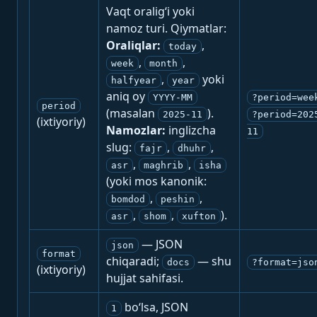
Vaqt oralig‘i yoki
namoz turi. Qiymatlar:
Oraliqlar:
,
today
,
,
week
month
,
yoki
halfyear
year
aniq oy
YYYY-MM
?period=wee
period
(masalan
).
2025-11
?period=202
(ixtiyoriy)
Namozlar:
inglizcha
11
slug:
,
,
fajr
dhuhr
,
,
asr
maghrib
isha
(yoki mos kanonik:
,
,
bomdod
peshin
,
,
).
asr
shom
xufton
— JSON
json
format
chiqaradi;
— shu
docs
?format=jso
(ixtiyoriy)
hujjat sahifasi.
bo‘lsa, JSON
1