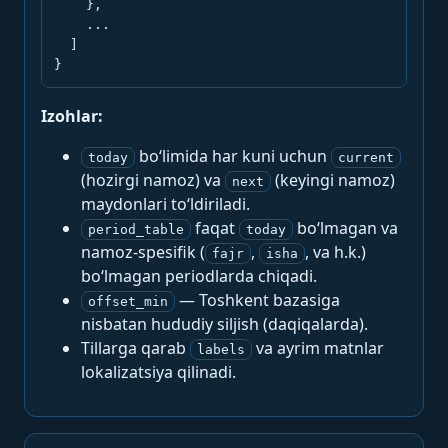
    },

    ...

  ]

}
Izohlar:
bo‘limida har kuni uchun
today
current
(hozirgi namoz) va
(keyingi namoz)
next
maydonlari to‘ldiriladi.
faqat
bo‘lmagan va
period_table
today
namoz-spesifik (
,
, va h.k.)
fajr
isha
bo‘lmagan periodlarda chiqadi.
— Toshkent bazasiga
offset_min
nisbatan hududiy siljish (daqiqalarda).
Tillarga qarab
va ayrim matnlar
labels
lokalizatsiya qilinadi.