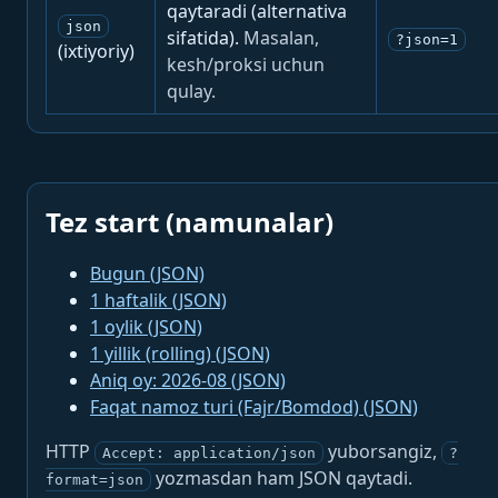
qaytaradi (alternativa
json
sifatida).
Masalan,
?json=1
(ixtiyoriy)
kesh/proksi uchun
qulay.
Tez start (namunalar)
Bugun (JSON)
1 haftalik (JSON)
1 oylik (JSON)
1 yillik (rolling) (JSON)
Aniq oy: 2026-08 (JSON)
Faqat namoz turi (Fajr/Bomdod) (JSON)
HTTP
yuborsangiz,
Accept: application/json
?
yozmasdan ham JSON qaytadi.
format=json