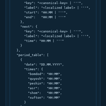
      "key": "<canonical-key> | '''",

      "label": "<localized label> | '''",

      "start": "HH:MM | '''",

      "end":   "HH:MM | '''"

    },

    "next": {

      "key": "<canonical-key> | '''",

      "label": "<localized label> | '''",

      "time": "HH:MM | '''"

    }

  },

  "period_table": [

    {

      "date": "DD.MM.YYYY",

      "times": {

        "bomdod": "HH:MM",

        "quyosh": "HH:MM",

        "peshin": "HH:MM",

        "asr":    "HH:MM",

        "shom":   "HH:MM",

        "xufton": "HH:MM"

      }
