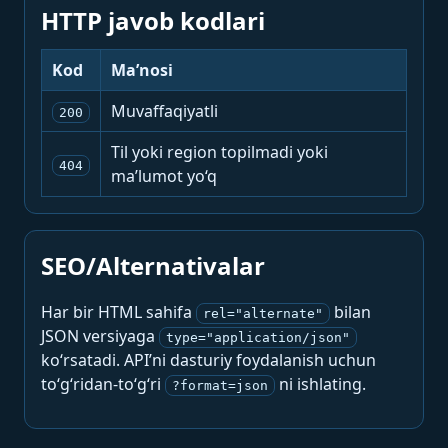
HTTP javob kodlari
Kod
Ma’nosi
Muvaffaqiyatli
200
Til yoki region topilmadi yoki
404
ma’lumot yo‘q
SEO/Alternativalar
Har bir HTML sahifa
bilan
rel="alternate"
JSON versiyaga
type="application/json"
ko‘rsatadi. API’ni dasturiy foydalanish uchun
to‘g‘ridan-to‘g‘ri
ni ishlating.
?format=json