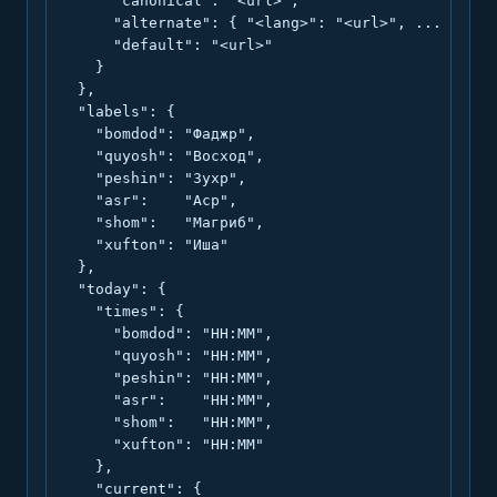
      "canonical": "<url>",

      "alternate": { "<lang>": "<url>", ... },

      "default": "<url>"

    }

  },

  "labels": {

    "bomdod": "Фаджр",

    "quyosh": "Восход",

    "peshin": "Зухр",

    "asr":    "Аср",

    "shom":   "Магриб",

    "xufton": "Иша"

  },

  "today": {

    "times": {

      "bomdod": "HH:MM",

      "quyosh": "HH:MM",

      "peshin": "HH:MM",

      "asr":    "HH:MM",

      "shom":   "HH:MM",

      "xufton": "HH:MM"

    },

    "current": {
