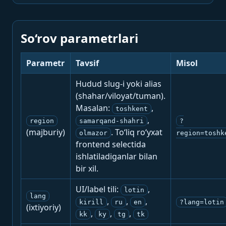
So‘rov parametrlari
Parametr
Tavsif
Misol
Hudud slug-i yoki alias
(shahar/viloyat/tuman).
Masalan:
,
toshkent
,
region
samarqand-shahri
?
(majburiy)
. To‘liq ro‘yxat
olmazor
region=toshk
frontend selectida
ishlatiladiganlar bilan
bir xil.
UI/label tili:
,
lotin
lang
,
,
,
kirill
ru
en
?lang=lotin
(ixtiyoriy)
,
,
,
kk
ky
tg
tk