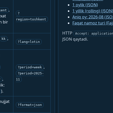
1 oylik (JSON)
,
1 yillik (rolling) (JSON
kent
?
yxat
Aniq oy: 2026-08 (JSO
region=toshkent
n bir
Faqat namoz turi (Fa
HTTP
Accept: applicatio
,
JSON qaytadi.
kk
?lang=lotin
:
,
?period=week
?period=2025-
,
r
11
ik:
).
ujjat
?format=json