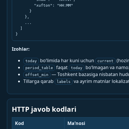
        "xufton": "HH:MM"

      }

    },

    ...

  ]

}
Izohlar:
bo‘limida har kuni uchun
(hozi
today
current
faqat
bo‘lmagan va namoz-
period_table
today
— Toshkent bazasiga nisbatan hududi
offset_min
Tillarga qarab
va ayrim matnlar lokalizat
labels
HTTP javob kodlari
Kod
Ma’nosi