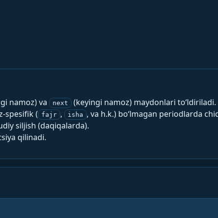
rgi namoz) va
(keyingi namoz) maydonlari to‘ldiriladi.
next
spesifik (
,
, va h.k.) bo‘lmagan periodlarda chi
fajr
isha
y siljish (daqiqalarda).
siya qilinadi.