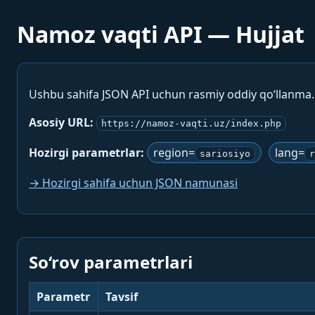
Namoz vaqti API — Hujjat
Ushbu sahifa JSON API uchun rasmiy oddiy qo‘llanma
Asosiy URL:
https://namoz-vaqti.uz/index.php
Hozirgi parametrlar:
region=
lang=
sariosiyo
r
→ Hozirgi sahifa uchun JSON namunasi
So‘rov parametrlari
Parametr
Tavsif