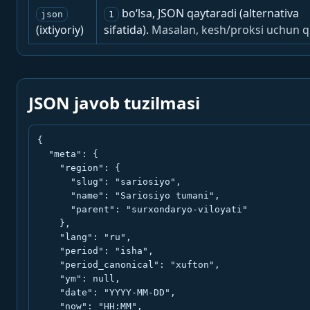
bo‘lsa, JSON qaytaradi (alternativa
json
1
(ixtiyoriy)
sifatida).
Masalan, kesh/proksi uchun q
JSON javob tuzilmasi
{

  "meta": {

    "region": {

      "slug": "sariosiyo",

      "name": "Sariosiyo tumani",

      "parent": "surxondaryo-viloyati"

    },

    "lang": "ru",

    "period": "isha",

    "period_canonical": "xufton",

    "ym": null,

    "date": "YYYY-MM-DD",

    "now": "HH:MM",
