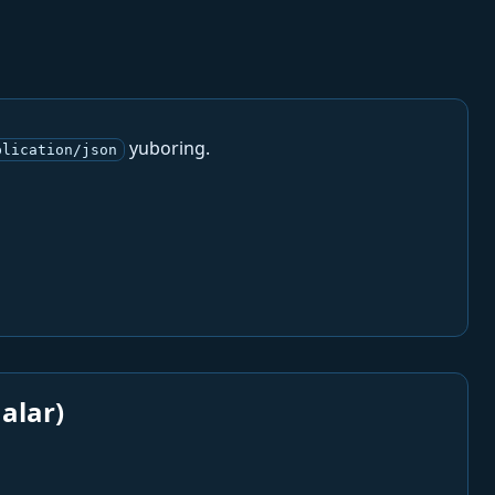
yuboring.
plication/json
alar)