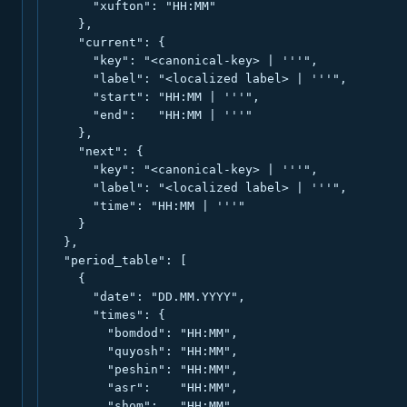
      "xufton": "HH:MM"

    },

    "current": {

      "key": "<canonical-key> | '''",

      "label": "<localized label> | '''",

      "start": "HH:MM | '''",

      "end":   "HH:MM | '''"

    },

    "next": {

      "key": "<canonical-key> | '''",

      "label": "<localized label> | '''",

      "time": "HH:MM | '''"

    }

  },

  "period_table": [

    {

      "date": "DD.MM.YYYY",

      "times": {

        "bomdod": "HH:MM",

        "quyosh": "HH:MM",

        "peshin": "HH:MM",

        "asr":    "HH:MM",

        "shom":   "HH:MM",
