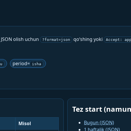
. JSON olish uchun
qo‘shing yoki
?format=json
Accept: ap
period=
u
isha
Tez start (namun
Bugun (JSON)
Misol
1 haftalik (JSON)