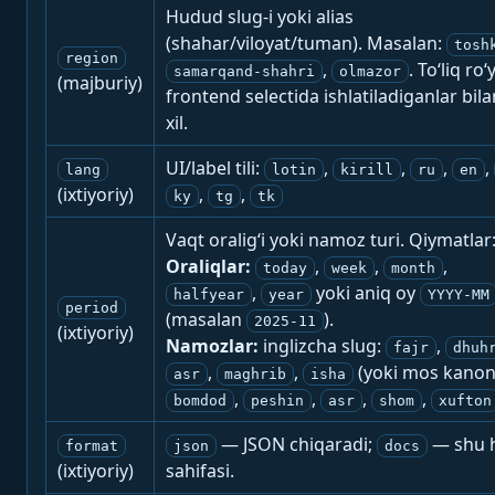
Hudud slug-i yoki alias
(shahar/viloyat/tuman). Masalan:
tosh
region
,
. To‘liq ro‘
samarqand-shahri
olmazor
(majburiy)
frontend selectida ishlatiladiganlar bila
xil.
UI/label tili:
,
,
,
,
lang
lotin
kirill
ru
en
(ixtiyoriy)
,
,
ky
tg
tk
Vaqt oralig‘i yoki namoz turi. Qiymatlar
Oraliqlar:
,
,
,
today
week
month
,
yoki aniq oy
halfyear
year
YYYY-MM
period
(masalan
).
2025-11
(ixtiyoriy)
Namozlar:
inglizcha slug:
,
fajr
dhuh
,
,
(yoki mos kanon
asr
maghrib
isha
,
,
,
,
bomdod
peshin
asr
shom
xufton
— JSON chiqaradi;
— shu h
format
json
docs
(ixtiyoriy)
sahifasi.