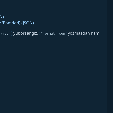
)
N)
jr/Bomdod) (JSON)
yuborsangiz,
yozmasdan ham
n/json
?format=json