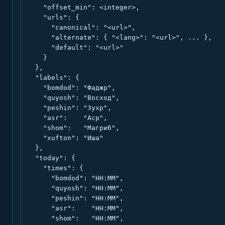
    "offset_min": <integer>,

    "urls": {

      "canonical": "<url>",

      "alternate": { "<lang>": "<url>", ... },

      "default": "<url>"

    }

  },

  "labels": {

    "bomdod": "Фаджр",

    "quyosh": "Восход",

    "peshin": "Зухр",

    "asr":    "Аср",

    "shom":   "Магриб",

    "xufton": "Иша"

  },

  "today": {

    "times": {

      "bomdod": "HH:MM",

      "quyosh": "HH:MM",

      "peshin": "HH:MM",

      "asr":    "HH:MM",

      "shom":   "HH:MM",
