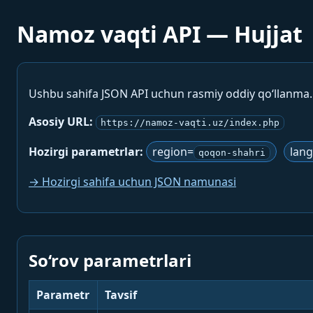
Namoz vaqti API — Hujjat
Ushbu sahifa JSON API uchun rasmiy oddiy qo‘llanma
Asosiy URL:
https://namoz-vaqti.uz/index.php
Hozirgi parametrlar:
region=
lan
qoqon-shahri
→ Hozirgi sahifa uchun JSON namunasi
So‘rov parametrlari
Parametr
Tavsif