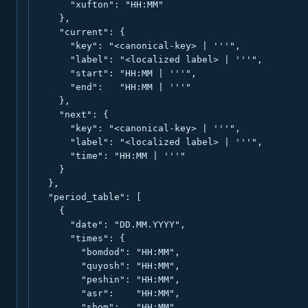
      "xufton": "HH:MM"

    },

    "current": {

      "key": "<canonical-key> | '''",

      "label": "<localized label> | '''",

      "start": "HH:MM | '''",

      "end":   "HH:MM | '''"

    },

    "next": {

      "key": "<canonical-key> | '''",

      "label": "<localized label> | '''",

      "time": "HH:MM | '''"

    }

  },

  "period_table": [

    {

      "date": "DD.MM.YYYY",

      "times": {

        "bomdod": "HH:MM",

        "quyosh": "HH:MM",

        "peshin": "HH:MM",

        "asr":    "HH:MM",

        "shom":   "HH:MM",
