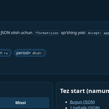
. JSON olish uchun
qo‘shing yoki
?format=json
Accept: ap
g=
period=
ru
dhuhr
Tez start (namun
Bugun (JSON)
Misol
1 haftalik (JSON)