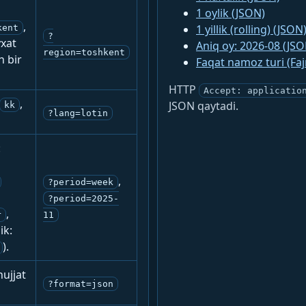
1 oylik (JSON)
,
1 yillik (rolling) (JSON
kent
?
yxat
Aniq oy: 2026-08 (JSO
region=toshkent
n bir
Faqat namoz turi (Fa
HTTP
Accept: applicatio
,
JSON qaytadi.
kk
?lang=lotin
:
,
?period=week
?period=2025-
,
r
11
ik:
).
ujjat
?format=json