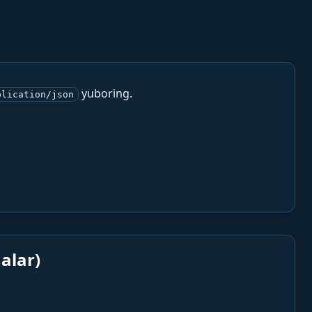
yuboring.
plication/json
alar)