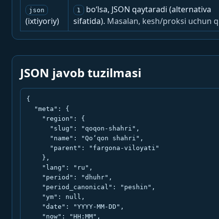
bo‘lsa, JSON qaytaradi (alternativa
json
1
(ixtiyoriy)
sifatida).
Masalan, kesh/proksi uchun q
JSON javob tuzilmasi
{

  "meta": {

    "region": {

      "slug": "qoqon-shahri",

      "name": "Qo‘qon shahri",

      "parent": "fargona-viloyati"

    },

    "lang": "ru",

    "period": "dhuhr",

    "period_canonical": "peshin",

    "ym": null,

    "date": "YYYY-MM-DD",

    "now": "HH:MM",
