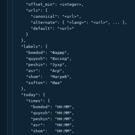
    "offset_min": <integer>,

    "urls": {

      "canonical": "<url>",

      "alternate": { "<lang>": "<url>", ... },

      "default": "<url>"

    }

  },

  "labels": {

    "bomdod": "Фаджр",

    "quyosh": "Восход",

    "peshin": "Зухр",

    "asr":    "Аср",

    "shom":   "Магриб",

    "xufton": "Иша"

  },

  "today": {

    "times": {

      "bomdod": "HH:MM",

      "quyosh": "HH:MM",

      "peshin": "HH:MM",

      "asr":    "HH:MM",

      "shom":   "HH:MM",
