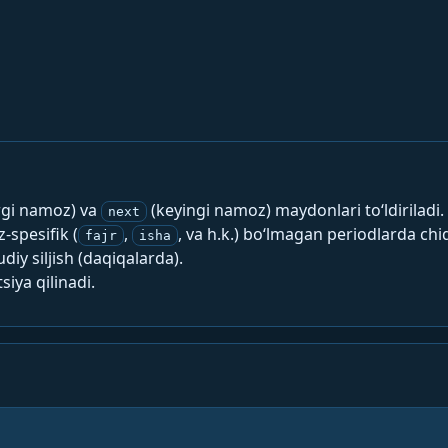
rgi namoz) va
(keyingi namoz) maydonlari to‘ldiriladi.
next
spesifik (
,
, va h.k.) bo‘lmagan periodlarda chi
fajr
isha
y siljish (daqiqalarda).
siya qilinadi.