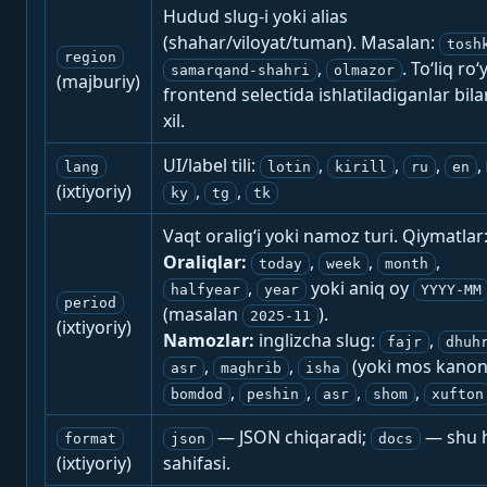
Hudud slug-i yoki alias
(shahar/viloyat/tuman). Masalan:
tosh
region
,
. To‘liq ro‘
samarqand-shahri
olmazor
(majburiy)
frontend selectida ishlatiladiganlar bila
xil.
UI/label tili:
,
,
,
,
lang
lotin
kirill
ru
en
(ixtiyoriy)
,
,
ky
tg
tk
Vaqt oralig‘i yoki namoz turi. Qiymatlar
Oraliqlar:
,
,
,
today
week
month
,
yoki aniq oy
halfyear
year
YYYY-MM
period
(masalan
).
2025-11
(ixtiyoriy)
Namozlar:
inglizcha slug:
,
fajr
dhuh
,
,
(yoki mos kanon
asr
maghrib
isha
,
,
,
,
bomdod
peshin
asr
shom
xufton
— JSON chiqaradi;
— shu h
format
json
docs
(ixtiyoriy)
sahifasi.