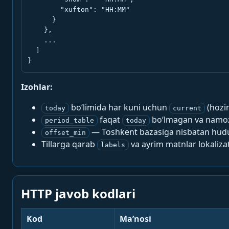
        "xufton": "HH:MM"

      }

    },

    ...

  ]

}
Izohlar:
bo‘limida har kuni uchun
(hozi
today
current
faqat
bo‘lmagan va namoz-
period_table
today
— Toshkent bazasiga nisbatan hududi
offset_min
Tillarga qarab
va ayrim matnlar lokalizat
labels
HTTP javob kodlari
Kod
Ma’nosi