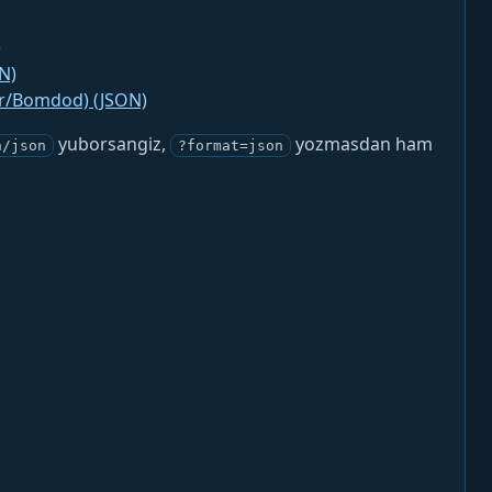
)
N)
jr/Bomdod) (JSON)
yuborsangiz,
yozmasdan ham
n/json
?format=json