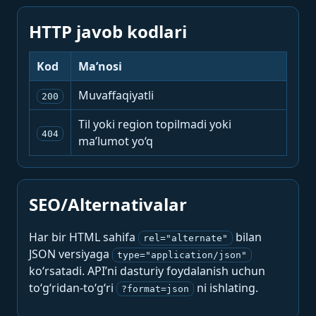
HTTP javob kodlari
Kod
Ma’nosi
Muvaffaqiyatli
200
Til yoki region topilmadi yoki
404
ma’lumot yo‘q
SEO/Alternativalar
Har bir HTML sahifa
bilan
rel="alternate"
JSON versiyaga
type="application/json"
ko‘rsatadi. API’ni dasturiy foydalanish uchun
to‘g‘ridan-to‘g‘ri
ni ishlating.
?format=json