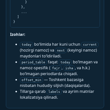
      }

    },

    ...

  ]

}
Izohlar:
bo‘limida har kuni uchun
today
current
(hozirgi namoz) va
(keyingi namoz)
next
maydonlari to‘ldiriladi.
faqat
bo‘lmagan va
period_table
today
namoz-spesifik (
,
, va h.k.)
fajr
isha
bo‘lmagan periodlarda chiqadi.
— Toshkent bazasiga
offset_min
nisbatan hududiy siljish (daqiqalarda).
Tillarga qarab
va ayrim matnlar
labels
lokalizatsiya qilinadi.