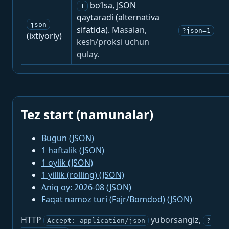
bo‘lsa, JSON
1
qaytaradi (alternativa
json
sifatida).
Masalan,
?json=1
(ixtiyoriy)
kesh/proksi uchun
qulay.
Tez start (namunalar)
Bugun (JSON)
1 haftalik (JSON)
1 oylik (JSON)
1 yillik (rolling) (JSON)
Aniq oy: 2026-08 (JSON)
Faqat namoz turi (Fajr/Bomdod) (JSON)
HTTP
yuborsangiz,
Accept: application/json
?