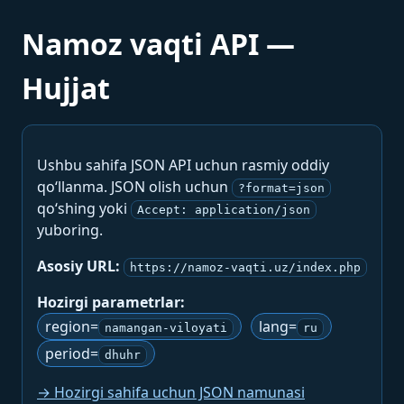
Namoz vaqti API —
Hujjat
Ushbu sahifa JSON API uchun rasmiy oddiy
qo‘llanma. JSON olish uchun
?format=json
qo‘shing yoki
Accept: application/json
yuboring.
Asosiy URL:
https://namoz-vaqti.uz/index.php
Hozirgi parametrlar:
region=
lang=
namangan-viloyati
ru
period=
dhuhr
→ Hozirgi sahifa uchun JSON namunasi