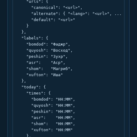
    "urls": {

      "canonical": "<url>",

      "alternate": { "<lang>": "<url>", ... },

      "default": "<url>"

    }

  },

  "labels": {

    "bomdod": "Фаджр",

    "quyosh": "Восход",

    "peshin": "Зухр",

    "asr":    "Аср",

    "shom":   "Магриб",

    "xufton": "Иша"

  },

  "today": {

    "times": {

      "bomdod": "HH:MM",

      "quyosh": "HH:MM",

      "peshin": "HH:MM",

      "asr":    "HH:MM",

      "shom":   "HH:MM",

      "xufton": "HH:MM"

    },
