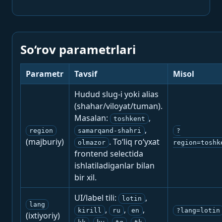
So‘rov parametrlari
Parametr
Tavsif
Misol
Hudud slug-i yoki alias
(shahar/viloyat/tuman).
Masalan:
,
toshkent
,
region
samarqand-shahri
?
(majburiy)
. To‘liq ro‘yxat
olmazor
region=toshk
frontend selectida
ishlatiladiganlar bilan
bir xil.
UI/label tili:
,
lotin
lang
,
,
,
kirill
ru
en
?lang=lotin
(ixtiyoriy)
,
,
,