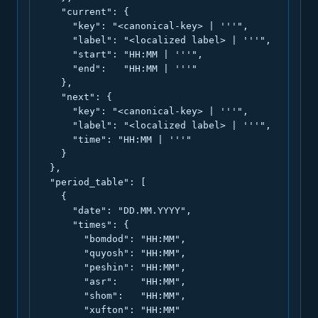
    "current": {

      "key": "<canonical-key> | '''",

      "label": "<localized label> | '''",

      "start": "HH:MM | '''",

      "end":   "HH:MM | '''"

    },

    "next": {

      "key": "<canonical-key> | '''",

      "label": "<localized label> | '''",

      "time": "HH:MM | '''"

    }

  },

  "period_table": [

    {

      "date": "DD.MM.YYYY",

      "times": {

        "bomdod": "HH:MM",

        "quyosh": "HH:MM",

        "peshin": "HH:MM",

        "asr":    "HH:MM",

        "shom":   "HH:MM",

        "xufton": "HH:MM"
