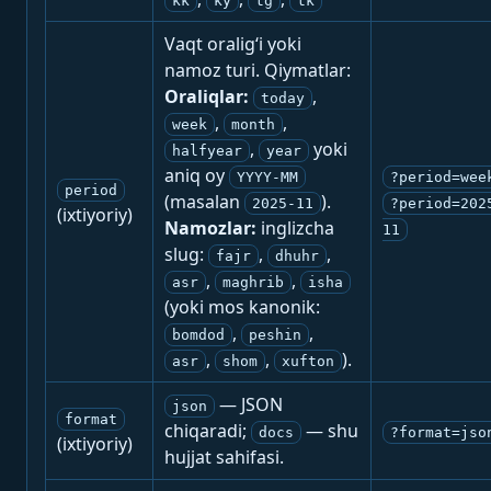
kk
ky
tg
tk
Vaqt oralig‘i yoki
namoz turi. Qiymatlar:
Oraliqlar:
,
today
,
,
week
month
,
yoki
halfyear
year
aniq oy
YYYY-MM
?period=wee
period
(masalan
).
2025-11
?period=202
(ixtiyoriy)
Namozlar:
inglizcha
11
slug:
,
,
fajr
dhuhr
,
,
asr
maghrib
isha
(yoki mos kanonik:
,
,
bomdod
peshin
,
,
).
asr
shom
xufton
— JSON
json
format
chiqaradi;
— shu
docs
?format=jso
(ixtiyoriy)
hujjat sahifasi.