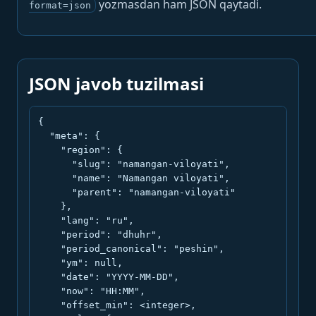
yozmasdan ham JSON qaytadi.
format=json
JSON javob tuzilmasi
{

  "meta": {

    "region": {

      "slug": "namangan-viloyati",

      "name": "Namangan viloyati",

      "parent": "namangan-viloyati"

    },

    "lang": "ru",

    "period": "dhuhr",

    "period_canonical": "peshin",

    "ym": null,

    "date": "YYYY-MM-DD",

    "now": "HH:MM",

    "offset_min": <integer>,
