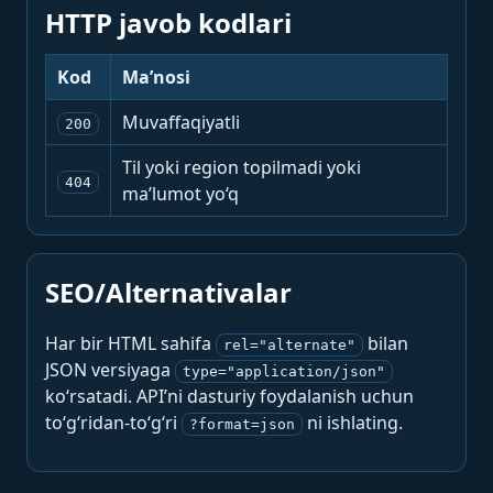
HTTP javob kodlari
Kod
Ma’nosi
Muvaffaqiyatli
200
Til yoki region topilmadi yoki
404
ma’lumot yo‘q
SEO/Alternativalar
Har bir HTML sahifa
bilan
rel="alternate"
JSON versiyaga
type="application/json"
ko‘rsatadi. API’ni dasturiy foydalanish uchun
to‘g‘ridan-to‘g‘ri
ni ishlating.
?format=json