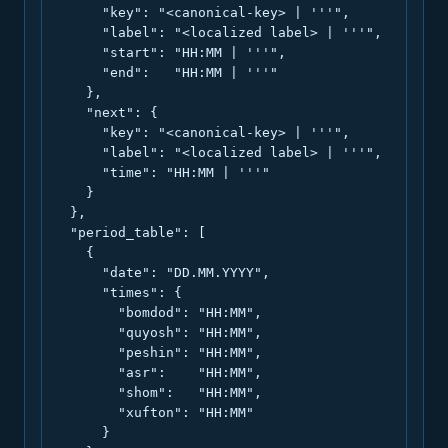
      "key": "<canonical-key> | '''",

      "label": "<localized label> | '''",

      "start": "HH:MM | '''",

      "end":   "HH:MM | '''"

    },

    "next": {

      "key": "<canonical-key> | '''",

      "label": "<localized label> | '''",

      "time": "HH:MM | '''"

    }

  },

  "period_table": [

    {

      "date": "DD.MM.YYYY",

      "times": {

        "bomdod": "HH:MM",

        "quyosh": "HH:MM",

        "peshin": "HH:MM",

        "asr":    "HH:MM",

        "shom":   "HH:MM",

        "xufton": "HH:MM"

      }
