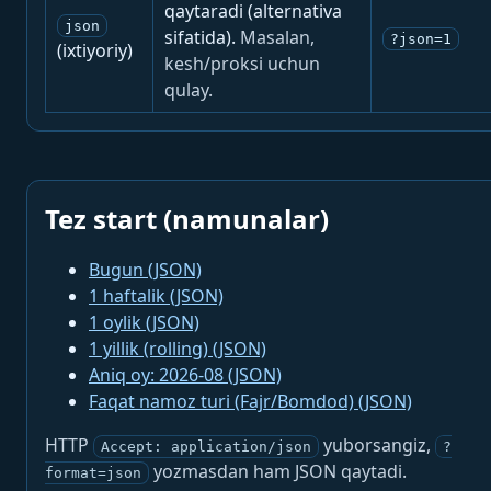
qaytaradi (alternativa
json
sifatida).
Masalan,
?json=1
(ixtiyoriy)
kesh/proksi uchun
qulay.
Tez start (namunalar)
Bugun (JSON)
1 haftalik (JSON)
1 oylik (JSON)
1 yillik (rolling) (JSON)
Aniq oy: 2026-08 (JSON)
Faqat namoz turi (Fajr/Bomdod) (JSON)
HTTP
yuborsangiz,
Accept: application/json
?
yozmasdan ham JSON qaytadi.
format=json