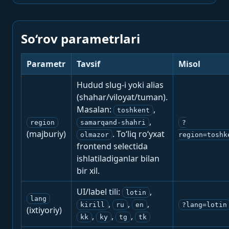
So‘rov parametrlari
Parametr
Tavsif
Misol
Hudud slug-i yoki alias
(shahar/viloyat/tuman).
Masalan:
,
toshkent
,
region
samarqand-shahri
?
(majburiy)
. To‘liq ro‘yxat
olmazor
region=toshk
frontend selectida
ishlatiladiganlar bilan
bir xil.
UI/label tili:
,
lotin
lang
,
,
,
kirill
ru
en
?lang=lotin
(ixtiyoriy)
,
,
,
kk
ky
tg
tk