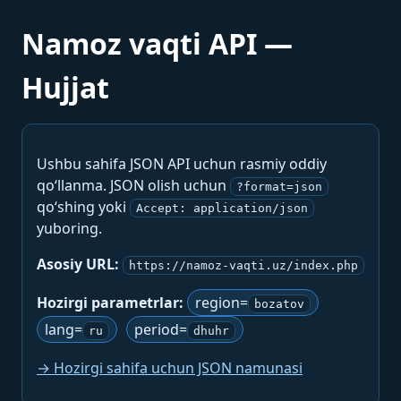
Namoz vaqti API —
Hujjat
Ushbu sahifa JSON API uchun rasmiy oddiy
qo‘llanma. JSON olish uchun
?format=json
qo‘shing yoki
Accept: application/json
yuboring.
Asosiy URL:
https://namoz-vaqti.uz/index.php
Hozirgi parametrlar:
region=
bozatov
lang=
period=
ru
dhuhr
→ Hozirgi sahifa uchun JSON namunasi