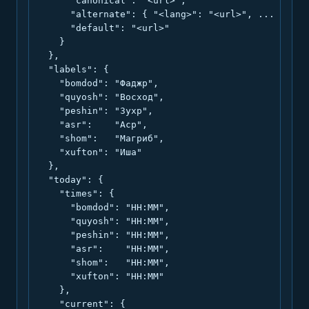
      "canonical": "<url>",

      "alternate": { "<lang>": "<url>", ... },

      "default": "<url>"

    }

  },

  "labels": {

    "bomdod": "Фаджр",

    "quyosh": "Восход",

    "peshin": "Зухр",

    "asr":    "Аср",

    "shom":   "Магриб",

    "xufton": "Иша"

  },

  "today": {

    "times": {

      "bomdod": "HH:MM",

      "quyosh": "HH:MM",

      "peshin": "HH:MM",

      "asr":    "HH:MM",

      "shom":   "HH:MM",

      "xufton": "HH:MM"

    },

    "current": {
