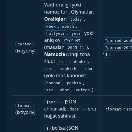
Vaqt oralig‘i yoki
namoz turi. Qiymatlar:
Oraliqlar:
,
today
,
,
week
month
,
yoki
halfyear
year
aniq oy
YYYY-MM
?period=wee
period
(masalan
).
2025-11
?period=202
(ixtiyoriy)
Namozlar:
inglizcha
11
slug:
,
,
fajr
dhuhr
,
,
asr
maghrib
isha
(yoki mos kanonik:
,
,
bomdod
peshin
,
,
).
asr
shom
xufton
— JSON
json
format
chiqaradi;
— shu
docs
?format=jso
(ixtiyoriy)
hujjat sahifasi.
bo‘lsa, JSON
1