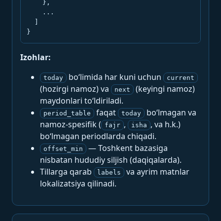
    },

    ...

  ]

}
Izohlar:
bo‘limida har kuni uchun
today
current
(hozirgi namoz) va
(keyingi namoz)
next
maydonlari to‘ldiriladi.
faqat
bo‘lmagan va
period_table
today
namoz-spesifik (
,
, va h.k.)
fajr
isha
bo‘lmagan periodlarda chiqadi.
— Toshkent bazasiga
offset_min
nisbatan hududiy siljish (daqiqalarda).
Tillarga qarab
va ayrim matnlar
labels
lokalizatsiya qilinadi.