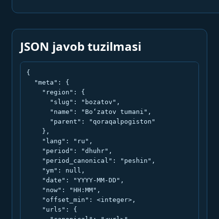
JSON javob tuzilmasi
{

  "meta": {

    "region": {

      "slug": "bozatov",

      "name": "Bo‘zatov tumani",

      "parent": "qoraqalpogiston"

    },

    "lang": "ru",

    "period": "dhuhr",

    "period_canonical": "peshin",

    "ym": null,

    "date": "YYYY-MM-DD",

    "now": "HH:MM",

    "offset_min": <integer>,

    "urls": {
