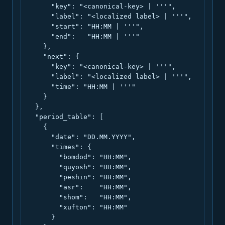
      "key": "<canonical-key> | '''",

      "label": "<localized label> | '''",

      "start": "HH:MM | '''",

      "end":   "HH:MM | '''"

    },

    "next": {

      "key": "<canonical-key> | '''",

      "label": "<localized label> | '''",

      "time": "HH:MM | '''"

    }

  },

  "period_table": [

    {

      "date": "DD.MM.YYYY",

      "times": {

        "bomdod": "HH:MM",

        "quyosh": "HH:MM",

        "peshin": "HH:MM",

        "asr":    "HH:MM",

        "shom":   "HH:MM",

        "xufton": "HH:MM"

      }
