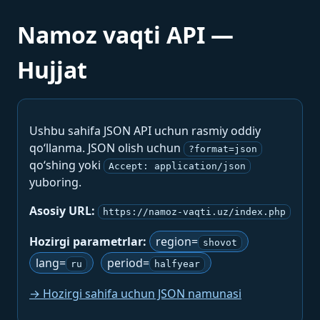
Namoz vaqti API —
Hujjat
Ushbu sahifa JSON API uchun rasmiy oddiy
qo‘llanma. JSON olish uchun
?format=json
qo‘shing yoki
Accept: application/json
yuboring.
Asosiy URL:
https://namoz-vaqti.uz/index.php
Hozirgi parametrlar:
region=
shovot
lang=
period=
ru
halfyear
→ Hozirgi sahifa uchun JSON namunasi