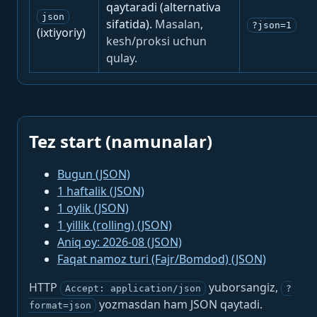
qaytaradi (alternativa
json
sifatida).
Masalan,
?json=1
(ixtiyoriy)
kesh/proksi uchun
qulay.
Tez start (namunalar)
Bugun (JSON)
1 haftalik (JSON)
1 oylik (JSON)
1 yillik (rolling) (JSON)
Aniq oy: 2026-08 (JSON)
Faqat namoz turi (Fajr/Bomdod) (JSON)
HTTP
yuborsangiz,
Accept: application/json
?
yozmasdan ham JSON qaytadi.
format=json