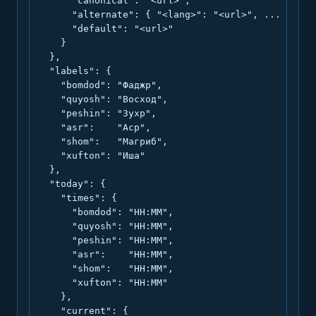
      "canonical": "<url>",

      "alternate": { "<lang>": "<url>", ... },

      "default": "<url>"

    }

  },

  "labels": {

    "bomdod": "Фаджр",

    "quyosh": "Восход",

    "peshin": "Зухр",

    "asr":    "Аср",

    "shom":   "Магриб",

    "xufton": "Иша"

  },

  "today": {

    "times": {

      "bomdod": "HH:MM",

      "quyosh": "HH:MM",

      "peshin": "HH:MM",

      "asr":    "HH:MM",

      "shom":   "HH:MM",

      "xufton": "HH:MM"

    },

    "current": {
