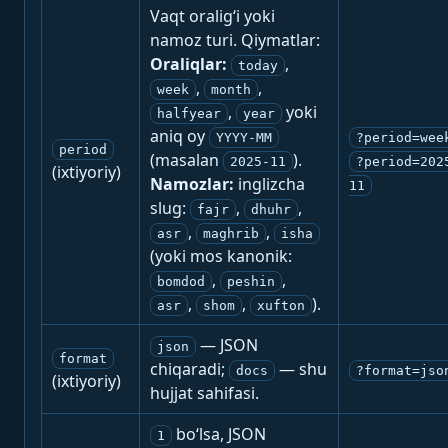
Vaqt oralig‘i yoki
namoz turi. Qiymatlar:
Oraliqlar:
,
today
,
,
week
month
,
yoki
halfyear
year
aniq oy
YYYY-MM
?period=wee
period
(masalan
).
2025-11
?period=202
(ixtiyoriy)
Namozlar:
inglizcha
11
slug:
,
,
fajr
dhuhr
,
,
asr
maghrib
isha
(yoki mos kanonik:
,
,
bomdod
peshin
,
,
).
asr
shom
xufton
— JSON
json
format
chiqaradi;
— shu
docs
?format=jso
(ixtiyoriy)
hujjat sahifasi.
bo‘lsa, JSON
1