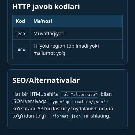
HTTP javob kodlari
Kod
Ma’nosi
Muvaffaqiyatli
200
Til yoki region topilmadi yoki
404
ma’lumot yo‘q
SEO/Alternativalar
Har bir HTML sahifa
bilan
rel="alternate"
JSON versiyaga
type="application/json"
ko‘rsatadi. API’ni dasturiy foydalanish uchun
to‘g‘ridan-to‘g‘ri
ni ishlating.
?format=json