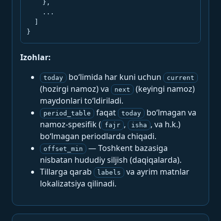
    },

    ...

  ]

}
Izohlar:
bo‘limida har kuni uchun
today
current
(hozirgi namoz) va
(keyingi namoz)
next
maydonlari to‘ldiriladi.
faqat
bo‘lmagan va
period_table
today
namoz-spesifik (
,
, va h.k.)
fajr
isha
bo‘lmagan periodlarda chiqadi.
— Toshkent bazasiga
offset_min
nisbatan hududiy siljish (daqiqalarda).
Tillarga qarab
va ayrim matnlar
labels
lokalizatsiya qilinadi.