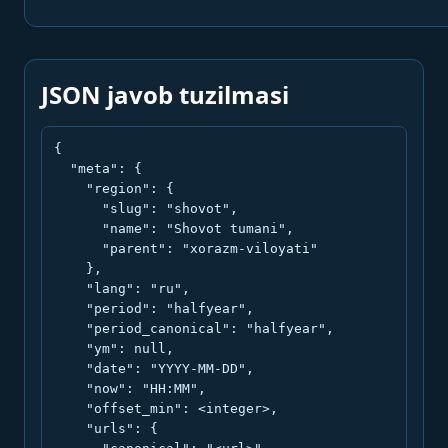
JSON javob tuzilmasi
{

  "meta": {

    "region": {

      "slug": "shovot",

      "name": "Shovot tumani",

      "parent": "xorazm-viloyati"

    },

    "lang": "ru",

    "period": "halfyear",

    "period_canonical": "halfyear",

    "ym": null,

    "date": "YYYY-MM-DD",

    "now": "HH:MM",

    "offset_min": <integer>,

    "urls": {
