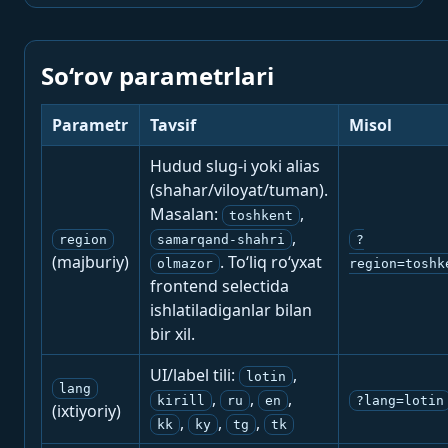
So‘rov parametrlari
Parametr
Tavsif
Misol
Hudud slug-i yoki alias
(shahar/viloyat/tuman).
Masalan:
,
toshkent
,
region
samarqand-shahri
?
(majburiy)
. To‘liq ro‘yxat
olmazor
region=toshk
frontend selectida
ishlatiladiganlar bilan
bir xil.
UI/label tili:
,
lotin
lang
,
,
,
kirill
ru
en
?lang=lotin
(ixtiyoriy)
,
,
,
kk
ky
tg
tk