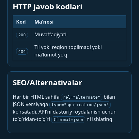
HTTP javob kodlari
Kod
Ma’nosi
Muvaffaqiyatli
200
Til yoki region topilmadi yoki
404
ma’lumot yo‘q
SEO/Alternativalar
Har bir HTML sahifa
bilan
rel="alternate"
JSON versiyaga
type="application/json"
ko‘rsatadi. API’ni dasturiy foydalanish uchun
to‘g‘ridan-to‘g‘ri
ni ishlating.
?format=json