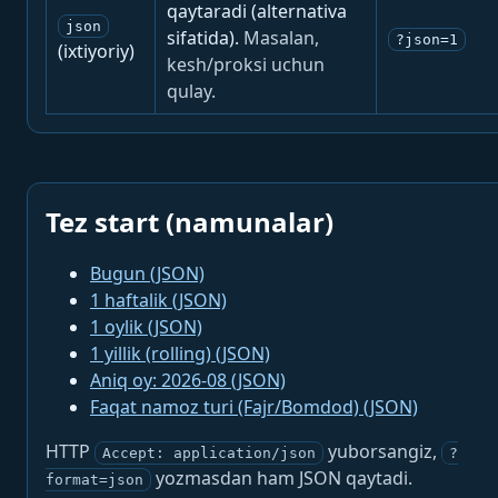
qaytaradi (alternativa
json
sifatida).
Masalan,
?json=1
(ixtiyoriy)
kesh/proksi uchun
qulay.
Tez start (namunalar)
Bugun (JSON)
1 haftalik (JSON)
1 oylik (JSON)
1 yillik (rolling) (JSON)
Aniq oy: 2026-08 (JSON)
Faqat namoz turi (Fajr/Bomdod) (JSON)
HTTP
yuborsangiz,
Accept: application/json
?
yozmasdan ham JSON qaytadi.
format=json