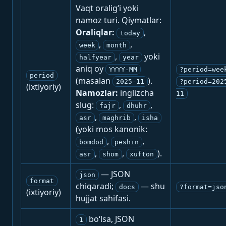
Vaqt oralig‘i yoki
namoz turi. Qiymatlar:
Oraliqlar:
,
today
,
,
week
month
,
yoki
halfyear
year
aniq oy
YYYY-MM
?period=wee
period
(masalan
).
2025-11
?period=202
(ixtiyoriy)
Namozlar:
inglizcha
11
slug:
,
,
fajr
dhuhr
,
,
asr
maghrib
isha
(yoki mos kanonik:
,
,
bomdod
peshin
,
,
).
asr
shom
xufton
— JSON
json
format
chiqaradi;
— shu
docs
?format=jso
(ixtiyoriy)
hujjat sahifasi.
bo‘lsa, JSON
1