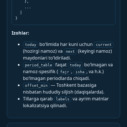
    },

    ...

  ]

}
Izohlar:
bo‘limida har kuni uchun
today
current
(hozirgi namoz) va
(keyingi namoz)
next
maydonlari to‘ldiriladi.
faqat
bo‘lmagan va
period_table
today
namoz-spesifik (
,
, va h.k.)
fajr
isha
bo‘lmagan periodlarda chiqadi.
— Toshkent bazasiga
offset_min
nisbatan hududiy siljish (daqiqalarda).
Tillarga qarab
va ayrim matnlar
labels
lokalizatsiya qilinadi.