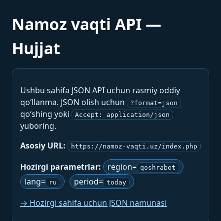
Namoz vaqti API —
Hujjat
Ushbu sahifa JSON API uchun rasmiy oddiy
qo‘llanma. JSON olish uchun
?format=json
qo‘shing yoki
Accept: application/json
yuboring.
Asosiy URL:
https://namoz-vaqti.uz/index.php
Hozirgi parametrlar:
region=
qoshrabot
lang=
period=
ru
today
→ Hozirgi sahifa uchun JSON namunasi