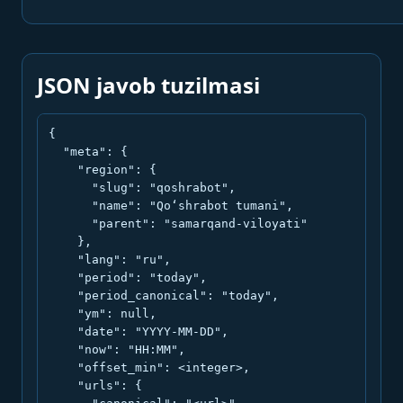
JSON javob tuzilmasi
{

  "meta": {

    "region": {

      "slug": "qoshrabot",

      "name": "Qo‘shrabot tumani",

      "parent": "samarqand-viloyati"

    },

    "lang": "ru",

    "period": "today",

    "period_canonical": "today",

    "ym": null,

    "date": "YYYY-MM-DD",

    "now": "HH:MM",

    "offset_min": <integer>,

    "urls": {
