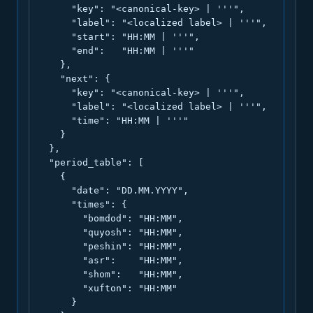
      "key": "<canonical-key> | '''",

      "label": "<localized label> | '''",

      "start": "HH:MM | '''",

      "end":   "HH:MM | '''"

    },

    "next": {

      "key": "<canonical-key> | '''",

      "label": "<localized label> | '''",

      "time": "HH:MM | '''"

    }

  },

  "period_table": [

    {

      "date": "DD.MM.YYYY",

      "times": {

        "bomdod": "HH:MM",

        "quyosh": "HH:MM",

        "peshin": "HH:MM",

        "asr":    "HH:MM",

        "shom":   "HH:MM",

        "xufton": "HH:MM"

      }
