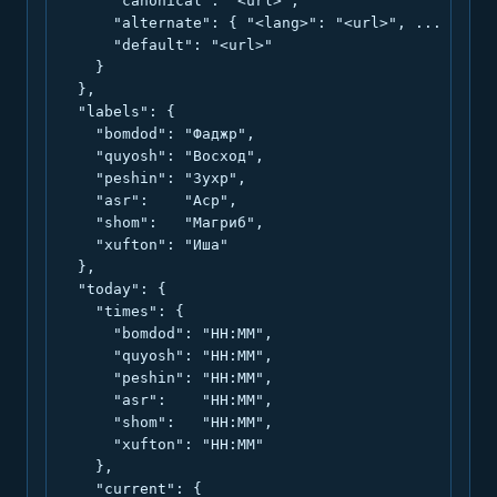
      "canonical": "<url>",

      "alternate": { "<lang>": "<url>", ... },

      "default": "<url>"

    }

  },

  "labels": {

    "bomdod": "Фаджр",

    "quyosh": "Восход",

    "peshin": "Зухр",

    "asr":    "Аср",

    "shom":   "Магриб",

    "xufton": "Иша"

  },

  "today": {

    "times": {

      "bomdod": "HH:MM",

      "quyosh": "HH:MM",

      "peshin": "HH:MM",

      "asr":    "HH:MM",

      "shom":   "HH:MM",

      "xufton": "HH:MM"

    },

    "current": {
