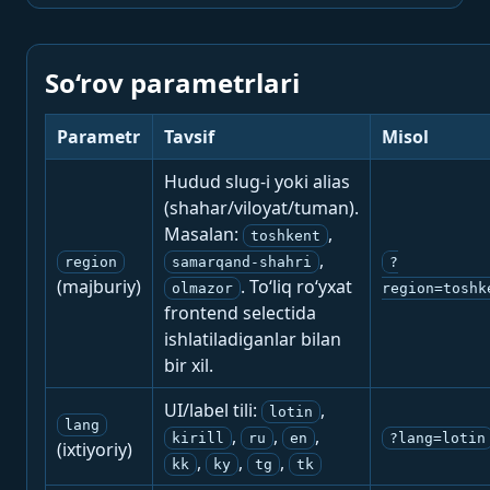
So‘rov parametrlari
Parametr
Tavsif
Misol
Hudud slug-i yoki alias
(shahar/viloyat/tuman).
Masalan:
,
toshkent
,
region
samarqand-shahri
?
(majburiy)
. To‘liq ro‘yxat
olmazor
region=toshk
frontend selectida
ishlatiladiganlar bilan
bir xil.
UI/label tili:
,
lotin
lang
,
,
,
kirill
ru
en
?lang=lotin
(ixtiyoriy)
,
,
,
kk
ky
tg
tk