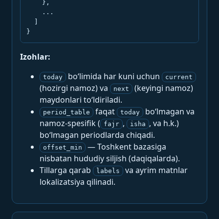
    },

    ...

  ]

}
Izohlar:
bo‘limida har kuni uchun
today
current
(hozirgi namoz) va
(keyingi namoz)
next
maydonlari to‘ldiriladi.
faqat
bo‘lmagan va
period_table
today
namoz-spesifik (
,
, va h.k.)
fajr
isha
bo‘lmagan periodlarda chiqadi.
— Toshkent bazasiga
offset_min
nisbatan hududiy siljish (daqiqalarda).
Tillarga qarab
va ayrim matnlar
labels
lokalizatsiya qilinadi.