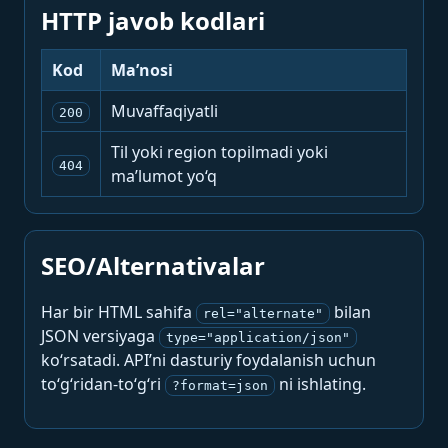
HTTP javob kodlari
Kod
Ma’nosi
Muvaffaqiyatli
200
Til yoki region topilmadi yoki
404
ma’lumot yo‘q
SEO/Alternativalar
Har bir HTML sahifa
bilan
rel="alternate"
JSON versiyaga
type="application/json"
ko‘rsatadi. API’ni dasturiy foydalanish uchun
to‘g‘ridan-to‘g‘ri
ni ishlating.
?format=json