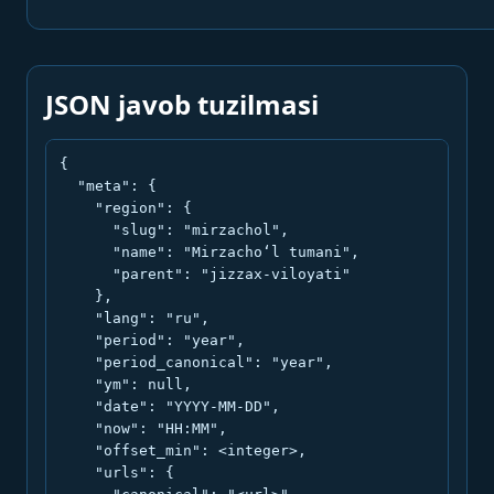
JSON javob tuzilmasi
{

  "meta": {

    "region": {

      "slug": "mirzachol",

      "name": "Mirzacho‘l tumani",

      "parent": "jizzax-viloyati"

    },

    "lang": "ru",

    "period": "year",

    "period_canonical": "year",

    "ym": null,

    "date": "YYYY-MM-DD",

    "now": "HH:MM",

    "offset_min": <integer>,

    "urls": {
