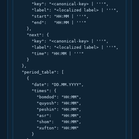
      "key": "<canonical-key> | '''",

      "label": "<localized label> | '''",

      "start": "HH:MM | '''",

      "end":   "HH:MM | '''"

    },

    "next": {

      "key": "<canonical-key> | '''",

      "label": "<localized label> | '''",

      "time": "HH:MM | '''"

    }

  },

  "period_table": [

    {

      "date": "DD.MM.YYYY",

      "times": {

        "bomdod": "HH:MM",

        "quyosh": "HH:MM",

        "peshin": "HH:MM",

        "asr":    "HH:MM",

        "shom":   "HH:MM",

        "xufton": "HH:MM"

      }
