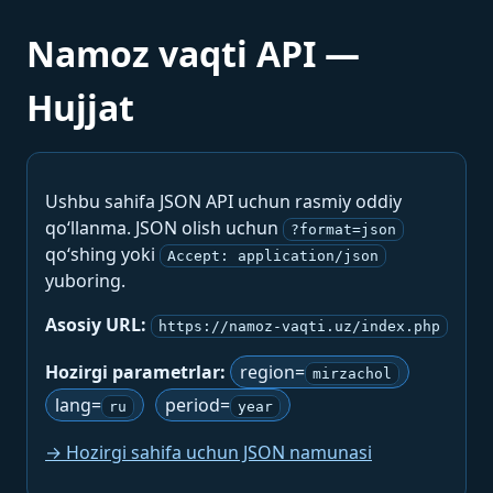
Namoz vaqti API —
Hujjat
Ushbu sahifa JSON API uchun rasmiy oddiy
qo‘llanma. JSON olish uchun
?format=json
qo‘shing yoki
Accept: application/json
yuboring.
Asosiy URL:
https://namoz-vaqti.uz/index.php
Hozirgi parametrlar:
region=
mirzachol
lang=
period=
ru
year
→ Hozirgi sahifa uchun JSON namunasi