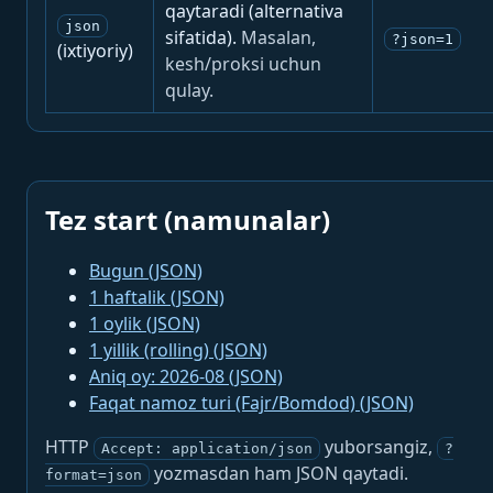
qaytaradi (alternativa
json
sifatida).
Masalan,
?json=1
(ixtiyoriy)
kesh/proksi uchun
qulay.
Tez start (namunalar)
Bugun (JSON)
1 haftalik (JSON)
1 oylik (JSON)
1 yillik (rolling) (JSON)
Aniq oy: 2026-08 (JSON)
Faqat namoz turi (Fajr/Bomdod) (JSON)
HTTP
yuborsangiz,
Accept: application/json
?
yozmasdan ham JSON qaytadi.
format=json