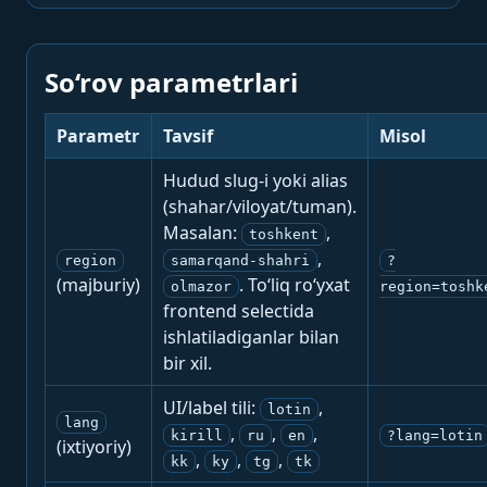
So‘rov parametrlari
Parametr
Tavsif
Misol
Hudud slug-i yoki alias
(shahar/viloyat/tuman).
Masalan:
,
toshkent
,
region
samarqand-shahri
?
(majburiy)
. To‘liq ro‘yxat
olmazor
region=toshk
frontend selectida
ishlatiladiganlar bilan
bir xil.
UI/label tili:
,
lotin
lang
,
,
,
kirill
ru
en
?lang=lotin
(ixtiyoriy)
,
,
,
kk
ky
tg
tk