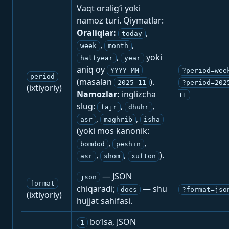
Vaqt oralig‘i yoki
namoz turi. Qiymatlar:
Oraliqlar:
,
today
,
,
week
month
,
yoki
halfyear
year
aniq oy
YYYY-MM
?period=wee
period
(masalan
).
2025-11
?period=202
(ixtiyoriy)
Namozlar:
inglizcha
11
slug:
,
,
fajr
dhuhr
,
,
asr
maghrib
isha
(yoki mos kanonik:
,
,
bomdod
peshin
,
,
).
asr
shom
xufton
— JSON
json
format
chiqaradi;
— shu
docs
?format=jso
(ixtiyoriy)
hujjat sahifasi.
bo‘lsa, JSON
1