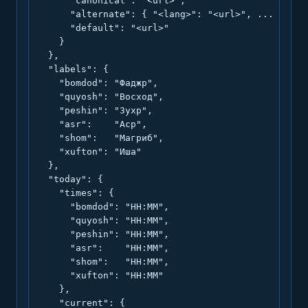
      "canonical": "<url>",

      "alternate": { "<lang>": "<url>", ... },

      "default": "<url>"

    }

  },

  "labels": {

    "bomdod": "Фаджр",

    "quyosh": "Восход",

    "peshin": "Зухр",

    "asr":    "Аср",

    "shom":   "Магриб",

    "xufton": "Иша"

  },

  "today": {

    "times": {

      "bomdod": "HH:MM",

      "quyosh": "HH:MM",

      "peshin": "HH:MM",

      "asr":    "HH:MM",

      "shom":   "HH:MM",

      "xufton": "HH:MM"

    },

    "current": {
