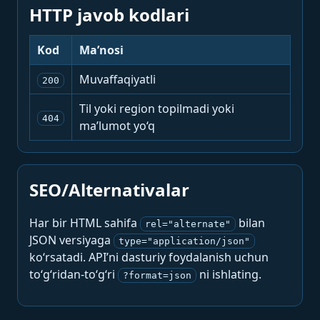
HTTP javob kodlari
Kod
Ma’nosi
Muvaffaqiyatli
200
Til yoki region topilmadi yoki
404
ma’lumot yo‘q
SEO/Alternativalar
Har bir HTML sahifa
bilan
rel="alternate"
JSON versiyaga
type="application/json"
ko‘rsatadi. API’ni dasturiy foydalanish uchun
to‘g‘ridan-to‘g‘ri
ni ishlating.
?format=json