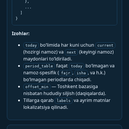
    },

    ...

  ]

}
Izohlar:
bo‘limida har kuni uchun
today
current
(hozirgi namoz) va
(keyingi namoz)
next
maydonlari to‘ldiriladi.
faqat
bo‘lmagan va
period_table
today
namoz-spesifik (
,
, va h.k.)
fajr
isha
bo‘lmagan periodlarda chiqadi.
— Toshkent bazasiga
offset_min
nisbatan hududiy siljish (daqiqalarda).
Tillarga qarab
va ayrim matnlar
labels
lokalizatsiya qilinadi.