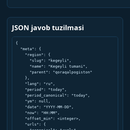
JSON javob tuzilmasi
{

  "meta": {

    "region": {

      "slug": "kegeyli",

      "name": "Kegeyli tumani",

      "parent": "qoraqalpogiston"

    },

    "lang": "ru",

    "period": "today",

    "period_canonical": "today",

    "ym": null,

    "date": "YYYY-MM-DD",

    "now": "HH:MM",

    "offset_min": <integer>,

    "urls": {
