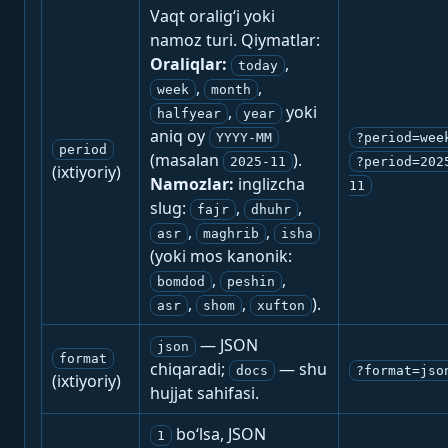
Vaqt oralig‘i yoki
namoz turi. Qiymatlar:
Oraliqlar:
,
today
,
,
week
month
,
yoki
halfyear
year
aniq oy
YYYY-MM
?period=wee
period
(masalan
).
2025-11
?period=202
(ixtiyoriy)
Namozlar:
inglizcha
11
slug:
,
,
fajr
dhuhr
,
,
asr
maghrib
isha
(yoki mos kanonik:
,
,
bomdod
peshin
,
,
).
asr
shom
xufton
— JSON
json
format
chiqaradi;
— shu
docs
?format=jso
(ixtiyoriy)
hujjat sahifasi.
bo‘lsa, JSON
1