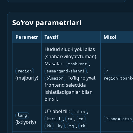
So‘rov parametrlari
Parametr
Tavsif
Misol
Hudud slug-i yoki alias
(shahar/viloyat/tuman).
Masalan:
,
toshkent
,
region
samarqand-shahri
?
(majburiy)
. To‘liq ro‘yxat
olmazor
region=toshk
frontend selectida
ishlatiladiganlar bilan
bir xil.
UI/label tili:
,
lotin
lang
,
,
,
kirill
ru
en
?lang=lotin
(ixtiyoriy)
,
,
,
kk
ky
tg
tk