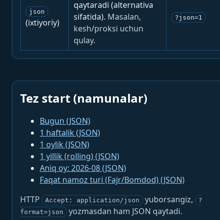
qaytaradi (alternativa
json
sifatida).
Masalan,
?json=1
(ixtiyoriy)
kesh/proksi uchun
qulay.
Tez start (namunalar)
Bugun (JSON)
1 haftalik (JSON)
1 oylik (JSON)
1 yillik (rolling) (JSON)
Aniq oy: 2026-08 (JSON)
Faqat namoz turi (Fajr/Bomdod) (JSON)
HTTP
yuborsangiz,
Accept: application/json
?
yozmasdan ham JSON qaytadi.
format=json