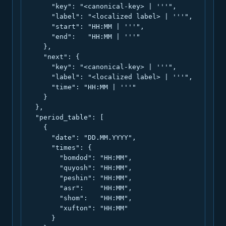
      "key": "<canonical-key> | '''",

      "label": "<localized label> | '''",

      "start": "HH:MM | '''",

      "end":   "HH:MM | '''"

    },

    "next": {

      "key": "<canonical-key> | '''",

      "label": "<localized label> | '''",

      "time": "HH:MM | '''"

    }

  },

  "period_table": [

    {

      "date": "DD.MM.YYYY",

      "times": {

        "bomdod": "HH:MM",

        "quyosh": "HH:MM",

        "peshin": "HH:MM",

        "asr":    "HH:MM",

        "shom":   "HH:MM",

        "xufton": "HH:MM"

      }
