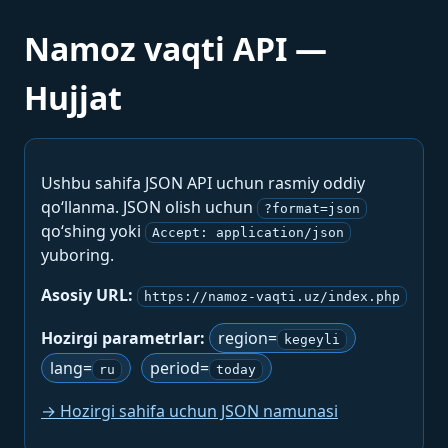
Namoz vaqti API —
Hujjat
Ushbu sahifa JSON API uchun rasmiy oddiy
qo‘llanma. JSON olish uchun
?format=json
qo‘shing yoki
Accept: application/json
yuboring.
Asosiy URL:
https://namoz-vaqti.uz/index.php
Hozirgi parametrlar:
region=
kegeyli
lang=
period=
ru
today
→ Hozirgi sahifa uchun JSON namunasi