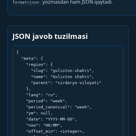
yozmasdan ham JSON qaytadi.
format=json
JSON javob tuzilmasi
{

  "meta": {

    "region": {

      "slug": "guliston-shahri",

      "name": "Guliston shahri",

      "parent": "sirdaryo-viloyati"

    },

    "lang": "ru",

    "period": "week",

    "period_canonical": "week",

    "ym": null,

    "date": "YYYY-MM-DD",

    "now": "HH:MM",

    "offset_min": <integer>,
