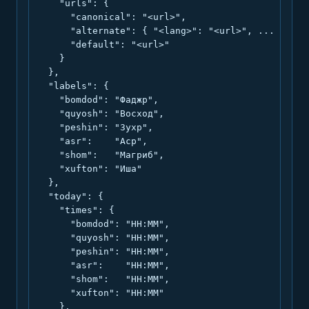
    "urls": {

      "canonical": "<url>",

      "alternate": { "<lang>": "<url>", ... },

      "default": "<url>"

    }

  },

  "labels": {

    "bomdod": "Фаджр",

    "quyosh": "Восход",

    "peshin": "Зухр",

    "asr":    "Аср",

    "shom":   "Магриб",

    "xufton": "Иша"

  },

  "today": {

    "times": {

      "bomdod": "HH:MM",

      "quyosh": "HH:MM",

      "peshin": "HH:MM",

      "asr":    "HH:MM",

      "shom":   "HH:MM",

      "xufton": "HH:MM"

    },
