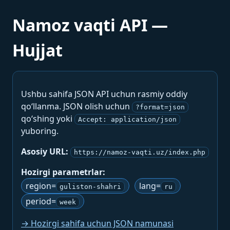
Namoz vaqti API —
Hujjat
Ushbu sahifa JSON API uchun rasmiy oddiy
qo‘llanma. JSON olish uchun
?format=json
qo‘shing yoki
Accept: application/json
yuboring.
Asosiy URL:
https://namoz-vaqti.uz/index.php
Hozirgi parametrlar:
region=
lang=
guliston-shahri
ru
period=
week
→ Hozirgi sahifa uchun JSON namunasi