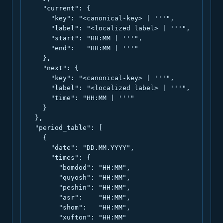
    "current": {

      "key": "<canonical-key> | '''",

      "label": "<localized label> | '''",

      "start": "HH:MM | '''",

      "end":   "HH:MM | '''"

    },

    "next": {

      "key": "<canonical-key> | '''",

      "label": "<localized label> | '''",

      "time": "HH:MM | '''"

    }

  },

  "period_table": [

    {

      "date": "DD.MM.YYYY",

      "times": {

        "bomdod": "HH:MM",

        "quyosh": "HH:MM",

        "peshin": "HH:MM",

        "asr":    "HH:MM",

        "shom":   "HH:MM",

        "xufton": "HH:MM"
