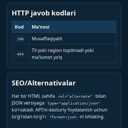
HTTP javob kodlari
Kod
Ma’nosi
Muvaffaqiyatli
200
Til yoki region topilmadi yoki
404
ma’lumot yo‘q
SEO/Alternativalar
Har bir HTML sahifa
bilan
rel="alternate"
JSON versiyaga
type="application/json"
ko‘rsatadi. API’ni dasturiy foydalanish uchun
to‘g‘ridan-to‘g‘ri
ni ishlating.
?format=json