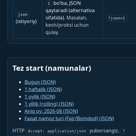
bo‘lsa, JSON
1
qaytaradi (alternativa
json
sifatida).
Masalan,
?json=1
(ixtiyoriy)
kesh/proksi uchun
qulay.
Tez start (namunalar)
Bugun (JSON)
1 haftalik (JSON)
1 oylik (JSON)
1 yillik (rolling) (JSON)
Aniq oy: 2026-08 (JSON)
Faqat namoz turi (Fajr/Bomdod) (JSON)
HTTP
yuborsangiz,
Accept: application/json
?