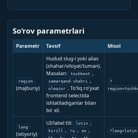
So‘rov parametrlari
Parametr
Tavsif
Misol
Hudud slug-i yoki alias
(shahar/viloyat/tuman).
Masalan:
,
toshkent
,
region
samarqand-shahri
?
(majburiy)
. To‘liq ro‘yxat
olmazor
region=toshk
frontend selectida
ishlatiladiganlar bilan
bir xil.
UI/label tili:
,
lotin
lang
,
,
,
kirill
ru
en
?lang=lotin
(ixtiyoriy)
,
,
,