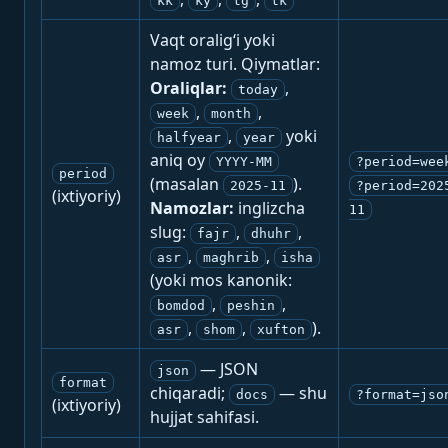
kk
ky
tg
tk
Vaqt oralig‘i yoki
namoz turi. Qiymatlar:
Oraliqlar:
,
today
,
,
week
month
,
yoki
halfyear
year
aniq oy
YYYY-MM
?period=wee
period
(masalan
).
2025-11
?period=202
(ixtiyoriy)
Namozlar:
inglizcha
11
slug:
,
,
fajr
dhuhr
,
,
asr
maghrib
isha
(yoki mos kanonik:
,
,
bomdod
peshin
,
,
).
asr
shom
xufton
— JSON
json
format
chiqaradi;
— shu
docs
?format=jso
(ixtiyoriy)
hujjat sahifasi.