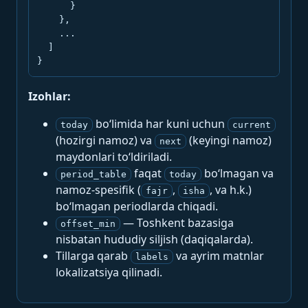
      }

    },

    ...

  ]

}
Izohlar:
bo‘limida har kuni uchun
today
current
(hozirgi namoz) va
(keyingi namoz)
next
maydonlari to‘ldiriladi.
faqat
bo‘lmagan va
period_table
today
namoz-spesifik (
,
, va h.k.)
fajr
isha
bo‘lmagan periodlarda chiqadi.
— Toshkent bazasiga
offset_min
nisbatan hududiy siljish (daqiqalarda).
Tillarga qarab
va ayrim matnlar
labels
lokalizatsiya qilinadi.