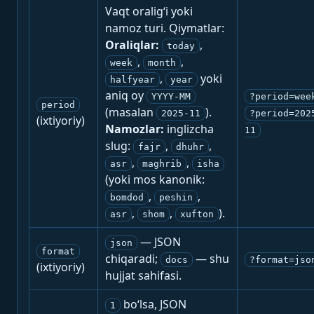
Vaqt oralig‘i yoki
namoz turi. Qiymatlar:
Oraliqlar:
,
today
,
,
week
month
,
yoki
halfyear
year
aniq oy
YYYY-MM
?period=wee
period
(masalan
).
2025-11
?period=202
(ixtiyoriy)
Namozlar:
inglizcha
11
slug:
,
,
fajr
dhuhr
,
,
asr
maghrib
isha
(yoki mos kanonik:
,
,
bomdod
peshin
,
,
).
asr
shom
xufton
— JSON
json
format
chiqaradi;
— shu
docs
?format=jso
(ixtiyoriy)
hujjat sahifasi.
bo‘lsa, JSON
1