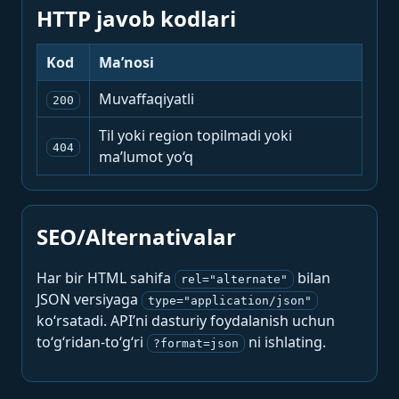
HTTP javob kodlari
Kod
Ma’nosi
Muvaffaqiyatli
200
Til yoki region topilmadi yoki
404
ma’lumot yo‘q
SEO/Alternativalar
Har bir HTML sahifa
bilan
rel="alternate"
JSON versiyaga
type="application/json"
ko‘rsatadi. API’ni dasturiy foydalanish uchun
to‘g‘ridan-to‘g‘ri
ni ishlating.
?format=json