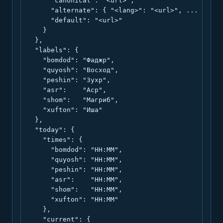
      "canonical": "<url>",

      "alternate": { "<lang>": "<url>", ... },

      "default": "<url>"

    }

  },

  "labels": {

    "bomdod": "Фаджр",

    "quyosh": "Восход",

    "peshin": "Зухр",

    "asr":    "Аср",

    "shom":   "Магриб",

    "xufton": "Иша"

  },

  "today": {

    "times": {

      "bomdod": "HH:MM",

      "quyosh": "HH:MM",

      "peshin": "HH:MM",

      "asr":    "HH:MM",

      "shom":   "HH:MM",

      "xufton": "HH:MM"

    },

    "current": {
