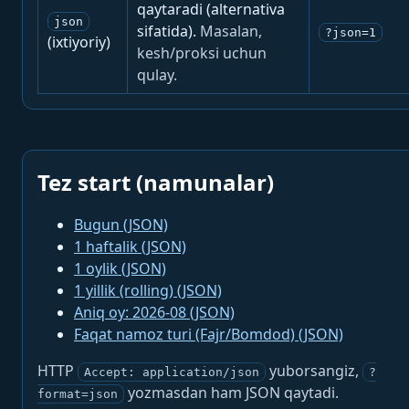
qaytaradi (alternativa
json
sifatida).
Masalan,
?json=1
(ixtiyoriy)
kesh/proksi uchun
qulay.
Tez start (namunalar)
Bugun (JSON)
1 haftalik (JSON)
1 oylik (JSON)
1 yillik (rolling) (JSON)
Aniq oy: 2026-08 (JSON)
Faqat namoz turi (Fajr/Bomdod) (JSON)
HTTP
yuborsangiz,
Accept: application/json
?
yozmasdan ham JSON qaytadi.
format=json