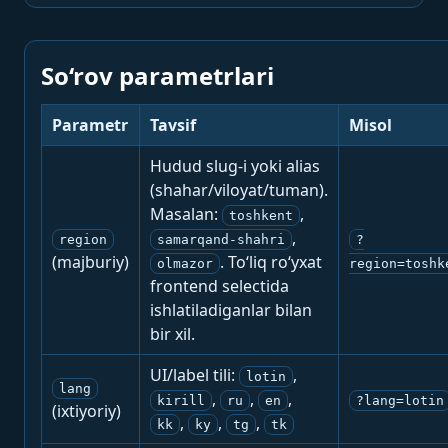
So‘rov parametrlari
Parametr
Tavsif
Misol
Hudud slug-i yoki alias
(shahar/viloyat/tuman).
Masalan:
,
toshkent
,
region
samarqand-shahri
?
(majburiy)
. To‘liq ro‘yxat
olmazor
region=toshk
frontend selectida
ishlatiladiganlar bilan
bir xil.
UI/label tili:
,
lotin
lang
,
,
,
kirill
ru
en
?lang=lotin
(ixtiyoriy)
,
,
,
kk
ky
tg
tk