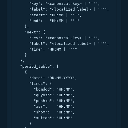
      "key": "<canonical-key> | '''",

      "label": "<localized label> | '''",

      "start": "HH:MM | '''",

      "end":   "HH:MM | '''"

    },

    "next": {

      "key": "<canonical-key> | '''",

      "label": "<localized label> | '''",

      "time": "HH:MM | '''"

    }

  },

  "period_table": [

    {

      "date": "DD.MM.YYYY",

      "times": {

        "bomdod": "HH:MM",

        "quyosh": "HH:MM",

        "peshin": "HH:MM",

        "asr":    "HH:MM",

        "shom":   "HH:MM",

        "xufton": "HH:MM"

      }
