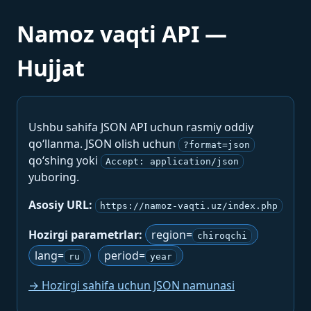
Namoz vaqti API —
Hujjat
Ushbu sahifa JSON API uchun rasmiy oddiy
qo‘llanma. JSON olish uchun
?format=json
qo‘shing yoki
Accept: application/json
yuboring.
Asosiy URL:
https://namoz-vaqti.uz/index.php
Hozirgi parametrlar:
region=
chiroqchi
lang=
period=
ru
year
→ Hozirgi sahifa uchun JSON namunasi