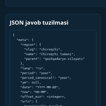
JSON javob tuzilmasi
{

  "meta": {

    "region": {

      "slug": "chiroqchi",

      "name": "Chiroqchi tumani",

      "parent": "qashqadaryo-viloyati"

    },

    "lang": "ru",

    "period": "year",

    "period_canonical": "year",

    "ym": null,

    "date": "YYYY-MM-DD",

    "now": "HH:MM",

    "offset_min": <integer>,

    "urls": {
