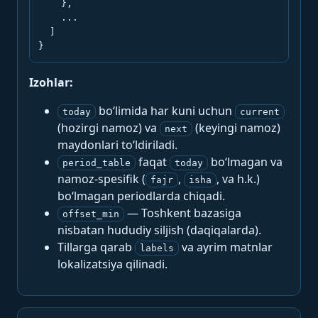
    },

    ...

  ]

}
Izohlar:
bo‘limida har kuni uchun
today
current
(hozirgi namoz) va
(keyingi namoz)
next
maydonlari to‘ldiriladi.
faqat
bo‘lmagan va
period_table
today
namoz-spesifik (
,
, va h.k.)
fajr
isha
bo‘lmagan periodlarda chiqadi.
— Toshkent bazasiga
offset_min
nisbatan hududiy siljish (daqiqalarda).
Tillarga qarab
va ayrim matnlar
labels
lokalizatsiya qilinadi.