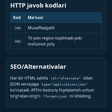
HTTP javob kodlari
Kod
Ma’nosi
Muvaffaqiyatli
200
Til yoki region topilmadi yoki
404
ma’lumot yo‘q
SEO/Alternativalar
Har bir HTML sahifa
bilan
rel="alternate"
JSON versiyaga
type="application/json"
ko‘rsatadi. API’ni dasturiy foydalanish uchun
to‘g‘ridan-to‘g‘ri
ni ishlating.
?format=json