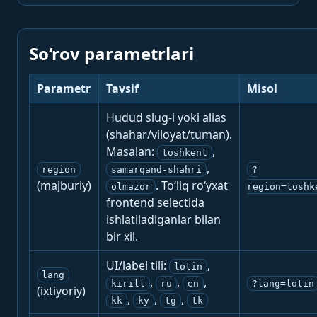
So‘rov parametrlari
Parametr
Tavsif
Misol
Hudud slug-i yoki alias
(shahar/viloyat/tuman).
Masalan:
,
toshkent
,
region
samarqand-shahri
?
(majburiy)
. To‘liq ro‘yxat
olmazor
region=toshk
frontend selectida
ishlatiladiganlar bilan
bir xil.
UI/label tili:
,
lotin
lang
,
,
,
kirill
ru
en
?lang=lotin
(ixtiyoriy)
,
,
,
kk
ky
tg
tk