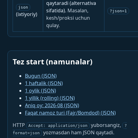
qaytaradi (alternativa
json
sifatida).
Masalan,
?json=1
(ixtiyoriy)
kesh/proksi uchun
qulay.
Tez start (namunalar)
Bugun (JSON)
1 haftalik (JSON)
1 oylik (JSON)
1 yillik (rolling) (JSON)
Aniq oy: 2026-08 (JSON)
Faqat namoz turi (Fajr/Bomdod) (JSON)
HTTP
yuborsangiz,
Accept: application/json
?
yozmasdan ham JSON qaytadi.
format=json