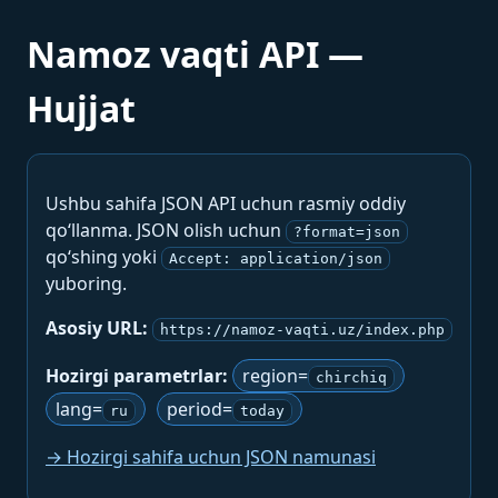
Namoz vaqti API —
Hujjat
Ushbu sahifa JSON API uchun rasmiy oddiy
qo‘llanma. JSON olish uchun
?format=json
qo‘shing yoki
Accept: application/json
yuboring.
Asosiy URL:
https://namoz-vaqti.uz/index.php
Hozirgi parametrlar:
region=
chirchiq
lang=
period=
ru
today
→ Hozirgi sahifa uchun JSON namunasi