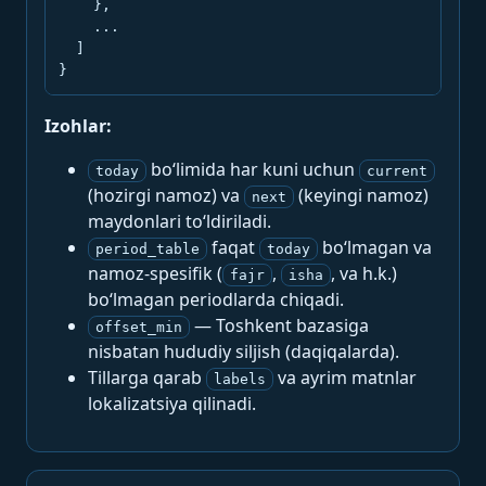
    },

    ...

  ]

}
Izohlar:
bo‘limida har kuni uchun
today
current
(hozirgi namoz) va
(keyingi namoz)
next
maydonlari to‘ldiriladi.
faqat
bo‘lmagan va
period_table
today
namoz-spesifik (
,
, va h.k.)
fajr
isha
bo‘lmagan periodlarda chiqadi.
— Toshkent bazasiga
offset_min
nisbatan hududiy siljish (daqiqalarda).
Tillarga qarab
va ayrim matnlar
labels
lokalizatsiya qilinadi.