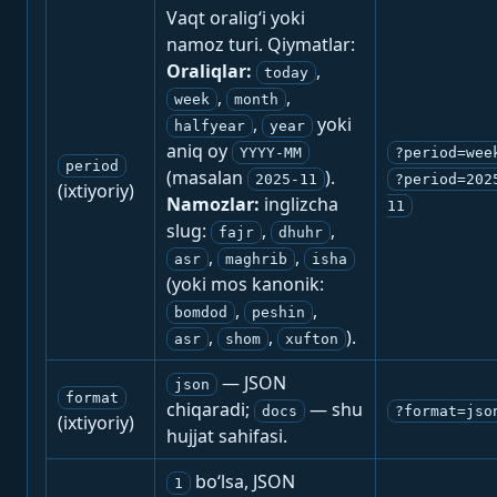
Vaqt oralig‘i yoki
namoz turi. Qiymatlar:
Oraliqlar:
,
today
,
,
week
month
,
yoki
halfyear
year
aniq oy
YYYY-MM
?period=wee
period
(masalan
).
2025-11
?period=202
(ixtiyoriy)
Namozlar:
inglizcha
11
slug:
,
,
fajr
dhuhr
,
,
asr
maghrib
isha
(yoki mos kanonik:
,
,
bomdod
peshin
,
,
).
asr
shom
xufton
— JSON
json
format
chiqaradi;
— shu
docs
?format=jso
(ixtiyoriy)
hujjat sahifasi.
bo‘lsa, JSON
1