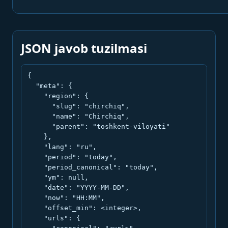
JSON javob tuzilmasi
{

  "meta": {

    "region": {

      "slug": "chirchiq",

      "name": "Chirchiq",

      "parent": "toshkent-viloyati"

    },

    "lang": "ru",

    "period": "today",

    "period_canonical": "today",

    "ym": null,

    "date": "YYYY-MM-DD",

    "now": "HH:MM",

    "offset_min": <integer>,

    "urls": {
