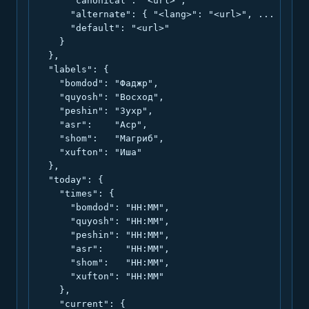
      "canonical": "<url>",

      "alternate": { "<lang>": "<url>", ... },

      "default": "<url>"

    }

  },

  "labels": {

    "bomdod": "Фаджр",

    "quyosh": "Восход",

    "peshin": "Зухр",

    "asr":    "Аср",

    "shom":   "Магриб",

    "xufton": "Иша"

  },

  "today": {

    "times": {

      "bomdod": "HH:MM",

      "quyosh": "HH:MM",

      "peshin": "HH:MM",

      "asr":    "HH:MM",

      "shom":   "HH:MM",

      "xufton": "HH:MM"

    },

    "current": {
