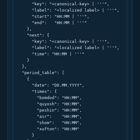
      "key": "<canonical-key> | '''",

      "label": "<localized label> | '''",

      "start": "HH:MM | '''",

      "end":   "HH:MM | '''"

    },

    "next": {

      "key": "<canonical-key> | '''",

      "label": "<localized label> | '''",

      "time": "HH:MM | '''"

    }

  },

  "period_table": [

    {

      "date": "DD.MM.YYYY",

      "times": {

        "bomdod": "HH:MM",

        "quyosh": "HH:MM",

        "peshin": "HH:MM",

        "asr":    "HH:MM",

        "shom":   "HH:MM",

        "xufton": "HH:MM"

      }
