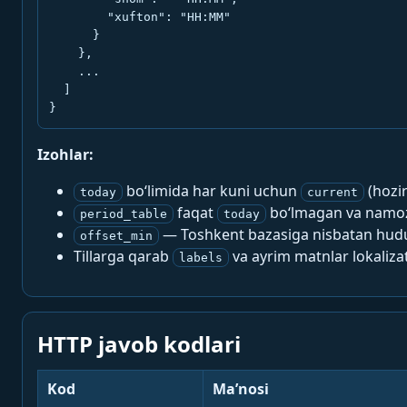
        "xufton": "HH:MM"

      }

    },

    ...

  ]

}
Izohlar:
bo‘limida har kuni uchun
(hozi
today
current
faqat
bo‘lmagan va namoz-
period_table
today
— Toshkent bazasiga nisbatan hududi
offset_min
Tillarga qarab
va ayrim matnlar lokalizat
labels
HTTP javob kodlari
Kod
Ma’nosi