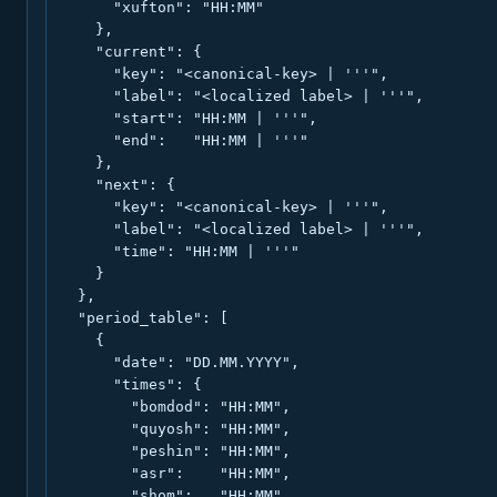
      "xufton": "HH:MM"

    },

    "current": {

      "key": "<canonical-key> | '''",

      "label": "<localized label> | '''",

      "start": "HH:MM | '''",

      "end":   "HH:MM | '''"

    },

    "next": {

      "key": "<canonical-key> | '''",

      "label": "<localized label> | '''",

      "time": "HH:MM | '''"

    }

  },

  "period_table": [

    {

      "date": "DD.MM.YYYY",

      "times": {

        "bomdod": "HH:MM",

        "quyosh": "HH:MM",

        "peshin": "HH:MM",

        "asr":    "HH:MM",

        "shom":   "HH:MM",
