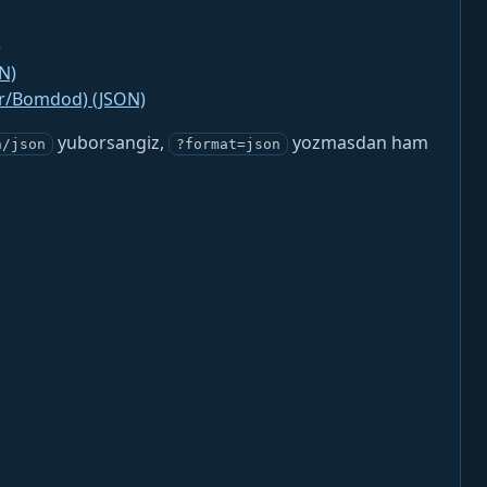
)
N)
jr/Bomdod) (JSON)
yuborsangiz,
yozmasdan ham
n/json
?format=json