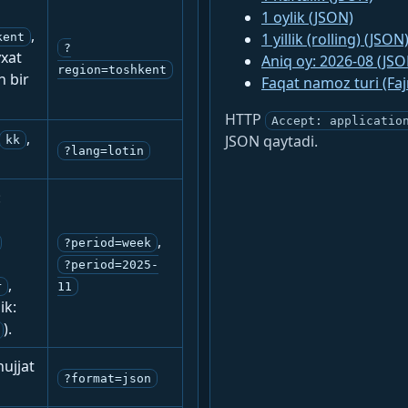
1 oylik (JSON)
,
1 yillik (rolling) (JSON
kent
?
yxat
Aniq oy: 2026-08 (JSO
region=toshkent
n bir
Faqat namoz turi (Fa
HTTP
Accept: applicatio
,
JSON qaytadi.
kk
?lang=lotin
:
,
?period=week
?period=2025-
,
r
11
ik:
).
ujjat
?format=json