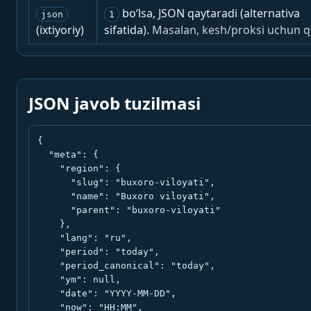
bo‘lsa, JSON qaytaradi (alternativa
json
1
(ixtiyoriy)
sifatida).
Masalan, kesh/proksi uchun q
JSON javob tuzilmasi
{

  "meta": {

    "region": {

      "slug": "buxoro-viloyati",

      "name": "Buxoro viloyati",

      "parent": "buxoro-viloyati"

    },

    "lang": "ru",

    "period": "today",

    "period_canonical": "today",

    "ym": null,

    "date": "YYYY-MM-DD",

    "now": "HH:MM",
