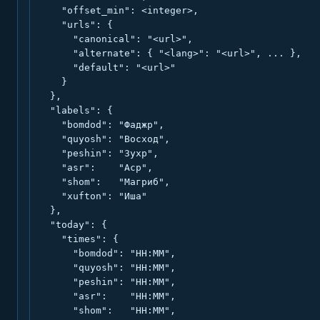
    "offset_min": <integer>,

    "urls": {

      "canonical": "<url>",

      "alternate": { "<lang>": "<url>", ... },

      "default": "<url>"

    }

  },

  "labels": {

    "bomdod": "Фаджр",

    "quyosh": "Восход",

    "peshin": "Зухр",

    "asr":    "Аср",

    "shom":   "Магриб",

    "xufton": "Иша"

  },

  "today": {

    "times": {

      "bomdod": "HH:MM",

      "quyosh": "HH:MM",

      "peshin": "HH:MM",

      "asr":    "HH:MM",

      "shom":   "HH:MM",
