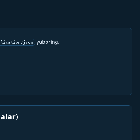
yuboring.
plication/json
alar)