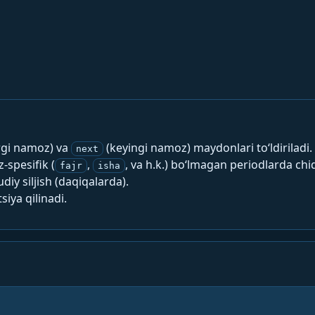
rgi namoz) va
(keyingi namoz) maydonlari to‘ldiriladi.
next
spesifik (
,
, va h.k.) bo‘lmagan periodlarda chi
fajr
isha
y siljish (daqiqalarda).
siya qilinadi.