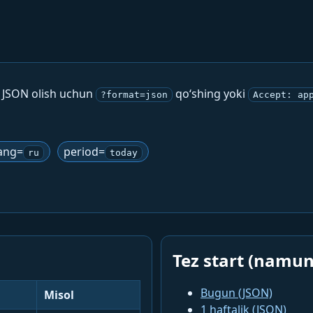
. JSON olish uchun
qo‘shing yoki
?format=json
Accept: ap
ang=
period=
ru
today
Tez start (namun
Bugun (JSON)
Misol
1 haftalik (JSON)