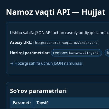
Namoz vaqti API — Hujjat
Ushbu sahifa JSON API uchun rasmiy oddiy qo‘llanma
Asosiy URL:
https://namoz-vaqti.uz/index.php
Hozirgi parametrlar:
region=
l
buxoro-viloyati
→ Hozirgi sahifa uchun JSON namunasi
So‘rov parametrlari
Parametr
Tavsif