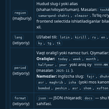
Hudud slug-i yoki alias
(shahar/viloyat/tuman). Masalan:
tosh
region
,
. To‘liq ro‘
samarqand-shahri
olmazor
(majburiy)
frontend selectida ishlatiladiganlar bila
xil.
UI/label tili:
,
,
,
,
lang
lotin
kirill
ru
en
(ixtiyoriy)
,
,
ky
tg
tk
Vaqt oralig‘i yoki namoz turi. Qiymatlar
Oraliqlar:
,
,
,
today
week
month
,
yoki aniq oy
halfyear
year
YYYY-MM
period
(masalan
).
2025-11
(ixtiyoriy)
Namozlar:
inglizcha slug:
,
fajr
dhuh
,
,
(yoki mos kanon
asr
maghrib
isha
,
,
,
,
bomdod
peshin
asr
shom
xufton
— JSON chiqaradi;
— shu h
format
json
docs
(ixtiyoriy)
sahifasi.